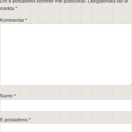
Din e-postadress kommer inte publiceras.
Obligatoriska fält är
märkta
*
Kommentar
*
Namn
*
E-postadress
*