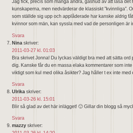
Jag fick, precis som många andra, gåshud av att läsa det 
kunskaperna, men nedvärderar de klassiskt ”kvinnliga”. 
som ställde sig upp och applåderade har kanske aldrig fått up
kvinnor som män, kan syssla med vad de personligen är int
Svara
Nina
skriver:
2011-03-27 kl. 01:03
Bra skrivet Jonna! Du lyckas väldigt bra med att sätta ord p
dig. Kanske får du en massa elaka kommentarer som inte pu
viktigt som kul med olika åsikter? Jag håller t ex inte med 
Svara
Ulrika
skriver:
2011-03-26 kl. 15:01
Blir så glad av det här inlägget! 🙂 Gillar din blogg så myc
Svara
mazzy
skriver:
2011-03-26 kl. 14:20