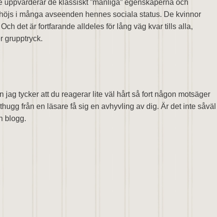
lle uppvärderar de klassiskt ”manliga” egenskaperna och
 höjs i många avseenden hennes sociala status. De kvinnor
Och det är fortfarande alldeles för lång väg kvar tills alla,
r grupptryck.
 jag tycker att du reagerar lite väl hårt så fort någon motsäger
ugg från en läsare få sig en avhyvling av dig. Är det inte såväl
in blogg.