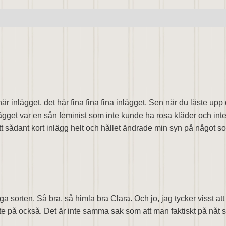
här inlägget, det här fina fina fina inlägget. Sen när du läste upp 
nlägget var en sån feminist som inte kunde ha rosa kläder och in
r ett sådant kort inlägg helt och hållet ändrade min syn på något
 sorten. Så bra, så himla bra Clara. Och jo, jag tycker visst att m
på också. Det är inte samma sak som att man faktiskt på nåt sätt