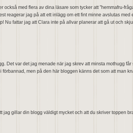
ller också med flera av dina läsare som tycker att ”hemmafru-fr
t reagerar jag på att ett inlägg om ett fint minne avslutas med e
! Nu fattar jag att Clara inte på allvar planerar att gå ut och sk
nlägg. Det var det jag menade när jag skrev att minsta mothugg får
bli förbannad, men på den här bloggen känns det som att man knapp
jag gillar din blogg väldigt mycket och att du skriver toppen br