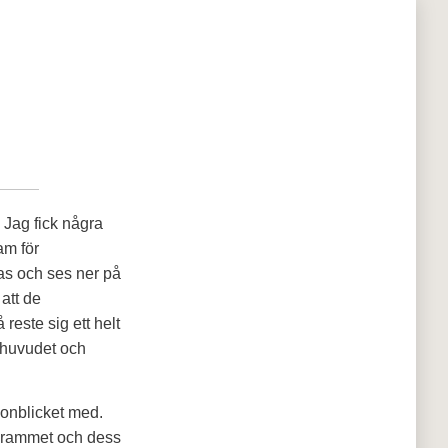
 Jag fick några
am för
as och ses ner på
att de
reste sig ett helt
 huvudet och
ögonblicket med.
ogrammet och dess