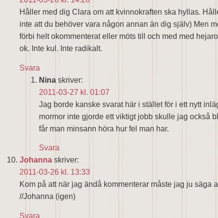
Håller med dig Clara om att kvinnokraften ska hyllas. Hå
inte att du behöver vara någon annan än dig själv) Men mes
förbi helt okommenterat eller möts till och med med hejarop
ok. Inte kul. Inte radikalt.
Svara
Nina
skriver:
2011-03-27 kl. 01:07
Jag borde kanske svarat här i stället för i ett nytt i
mormor inte gjorde ett viktigt jobb skulle jag också 
får man minsann höra hur fel man har.
Svara
Johanna
skriver:
2011-03-26 kl. 13:33
Kom på att när jag ändå kommenterar måste jag ju säga att 
//Johanna (igen)
Svara