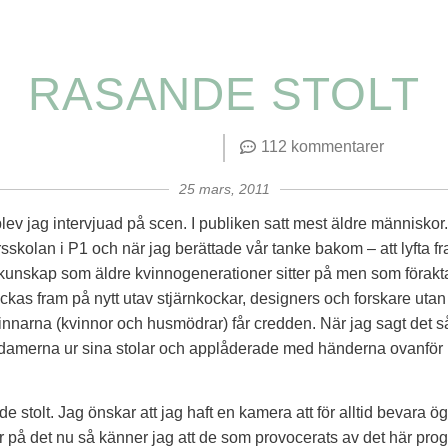
RASANDE STOLT
n
112 kommentarer
25 mars, 2011
lev jag intervjuad på scen. I publiken satt mest äldre människor.
skolan i P1 och när jag berättade vår tanke bakom – att lyfta fr
unskap som äldre kvinnogenerationer sitter på men som förakt
ockas fram på nytt utav stjärnkockar, designers och forskare utan 
nnarna (kvinnor och husmödrar) får credden. När jag sagt det så 
 damerna ur sina stolar och applåderade med händerna ovanför
e stolt. Jag önskar att jag haft en kamera att för alltid bevara 
r på det nu så känner jag att de som provocerats av det här pr