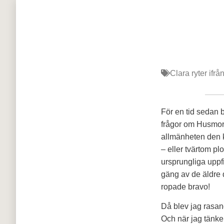
Clara ryter ifrå
För en tid sedan b
frågor om Husmors
allmänheten den k
– eller tvärtom pl
ursprungliga uppfi
gäng av de äldre
ropade bravo!
Då blev jag rasand
Och när jag tänke