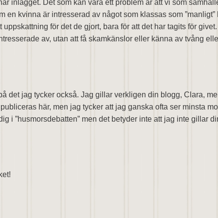
här inlägget. Det som kan vara ett problem är att vi som samhä
Om en kvinna är intresserad av något som klassas som ”manligt”
pskattning för det de gjort, bara för att det har tagits för givet. 
resserade av, utan att få skamkänslor eller känna av tvång elle
å det jag tycker också. Jag gillar verkligen din blogg, Clara, men
bliceras här, men jag tycker att jag ganska ofta ser minsta moth
dig i ”husmorsdebatten” men det betyder inte att jag inte gillar d
ket!