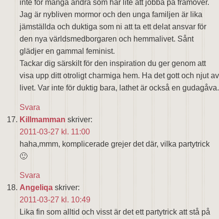
inte för många andra som har lite att jobba på framöver.
Jag är nybliven mormor och den unga familjen är lika
jämställda och duktiga som ni att ta ett delat ansvar för
den nya världsmedborgaren och hemmalivet. Sånt
glädjer en gammal feminist.
Tackar dig särskilt för den inspiration du ger genom att
visa upp ditt otroligt charmiga hem. Ha det gott och njut av
livet. Var inte för duktig bara, lathet är också en gudagåva.
Svara
Killmamman
skriver:
2011-03-27 kl. 11:00
haha,mmm, komplicerade grejer det där, vilka partytrick
🙂
Svara
Angeliqa
skriver:
2011-03-27 kl. 10:49
Lika fin som alltid och visst är det ett partytrick att stå på