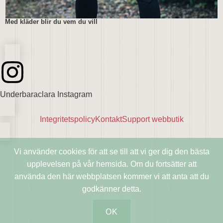
Med kläder blir du vem du vill
Underbaraclara Instagram
Integritetspolicy
Kontakt
Support webbutik
Vi använder cookies för att se till att vi ger dig den bästa
upplevelsen på vår hemsida. Om du fortsätter att
använda den här webbplatsen kommer vi att anta att du
godkänner detta.
OK