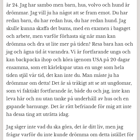
är 24. Jag har sambo men barn, hus, volvo och hund är
drömmar. Jag vill ju ha något att se fram emot. Du har
redan barn, du har redan hus, du har redan hund. Jag
skulle kunna skaffa det bums, med en examen i bagaget
och arbete, men varför förhasta sig när man kan
drömma och dra ut lite mer på tiden? Resa bara han och
jag och ägna tid åt varandra. Vi är fortfarande unga och
kan backpacka ihop och köra igenom USA på 20 dagar
ensamma, som ett kärlekspar utan en unge som hela
tiden stjäl vår tid, det kan inte du. Man måste ju ha
drömmar om detta! Det är så tråkigt att se att ungdomar,
som vi faktiskt fortfarande är, både du och jag, inte kan
leva här och nu utan tanke på underhåll av hus och en
gapande barnunge. Det är rätt befriande för mig att inte
ha dessa ting att uträtta idag.
Jag säger inte vad du ska göra, det är ditt liv, men jag
frågar varför du inte kunde drömma om detta istället för