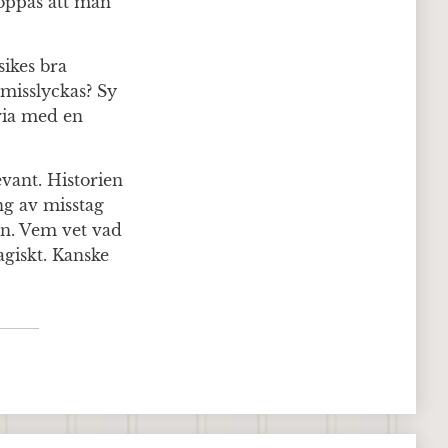
hoppas att man
sikes bra
 misslyckas? Sy
oria med en
evant. Historien
ng av misstag
en. Vem vet vad
agiskt. Kanske