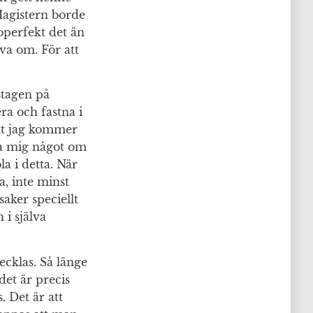
Magistern borde
operfekt det än
iva om. För att
stagen på
era och fastna i
att jag kommer
ära mig något om
a i detta. När
, inte minst
saker speciellt
 i själva
vecklas. Så länge
det är precis
. Det är att