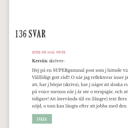
136 SVAR
2022-02-14 kl. 09:32
Kerstin
skriver:
Hej på en SUPERgammal post som j hittade via 
Välllldigt gott råd!! O när jag reflekterar inser 
att, har j börjat (skriva), har j något att slosha
på voice memos när j är ute o terapigår, och
tidigare! Att återvända till en (längre) text flera 
nöjd, o tom kan längta efter att jobba med den i
SVARA