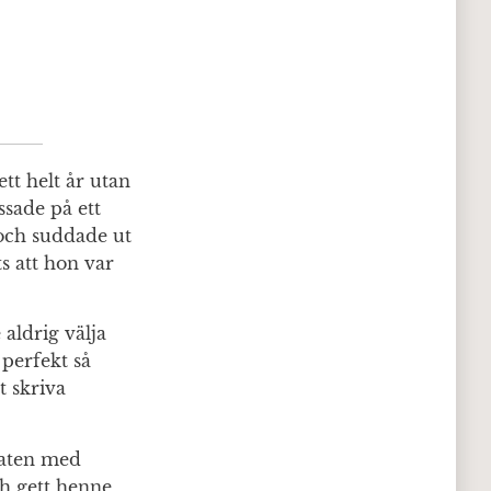
t helt år utan
ssade på ett
 och suddade ut
ts att hon var
aldrig välja
perfekt så
t skriva
raten med
ch gett henne