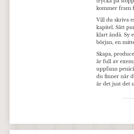
trycka på stopp
kommer fram f
Vill du skriva 
kapitel. Sätt p
klart ändå. Sy 
början, en mitte
Skapa, producera
är full av exem
uppfann penicil
du finner när d
är det just de