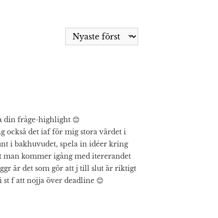
din fråge-highlight 😊
jag också det iaf för mig stora värdet i
 runt i bakhuvudet, spela in idéer kring
 att man kommer igång med itererandet
ggr är det som gör att j till slut är riktigt
 st f att nojja över deadline 😊