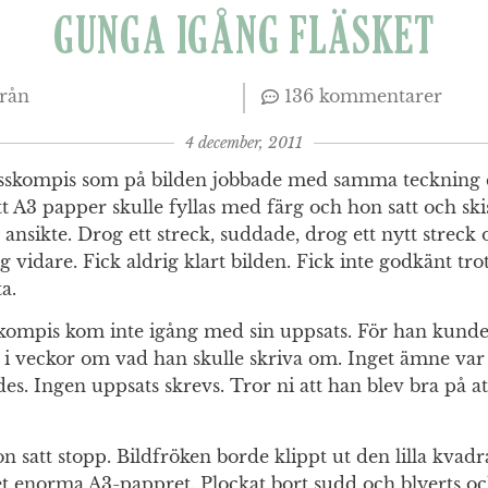
GUNGA IGÅNG FLÄSKET
från
136 kommentarer
4 december, 2011
asskompis som på bilden jobbade med samma teckning et
Ett A3 papper skulle fyllas med färg och hon satt och ski
 ansikte. Drog ett streck, suddade, drog ett nytt streck
g vidare. Fick aldrig klart bilden. Fick inte godkänt tro
ta.
kompis kom inte igång med sin uppsats. För han kunde 
i veckor om vad han skulle skriva om. Inget ämne var 
es. Ingen uppsats skrevs. Tror ni att han blev bra på at
 satt stopp. Bildfröken borde klippt ut den lilla kvad
et enorma A3-pappret. Plockat bort sudd och blyerts o