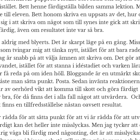
stället. Bett henne färdigställa bilden samma lektion. 
e till eleven. Bett honom skriva en uppsats av det, hur 
 sig i att skriva om något som till synes inte gick att skr
i färdig, även om resultatet inte var så bra.
ag aldrig med blyerts. Det är skarpt läge på en gång. Mis
om tvingar mig att tänka nytt, istället för att bara rad
ag är snabb på att välja ämnen att skriva om. Det gör 
andet, istället för att stanna i idéstadiet och varken l
ler få reda på om iden höll. Bloggande är en utmärkt skol
ste man sätta punkt. Posta. Sedan invänta reaktionerna
är av oerhörd vikt att komma till skott och göra färdigt 
r bra, för då finns det i alla fall något att utvärdera. Och
 finns en tillfredsställelse nästan oavsett resultat.
är rädda för att sätta punkt för att vi är rädda för att ut
rdigt kan det heller inte misslyckas. Men jag tycker att 
drig våga bli färdig med någonting, det är att misslyckas