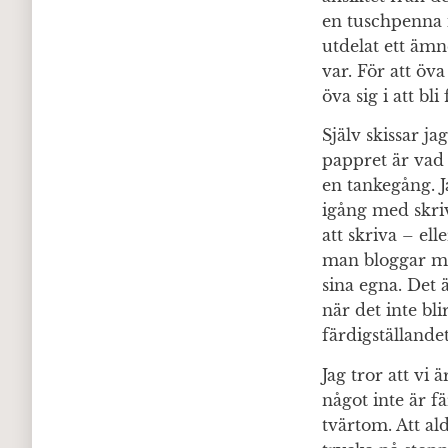
en tuschpenna i
utdelat ett ämn
var. För att öva
öva sig i att bl
Själv skissar j
pappret är vad s
en tankegång. J
igång med skriv
att skriva – el
man bloggar må
sina egna. Det 
när det inte bli
färdigställandet
Jag tror att vi 
något inte är fä
tvärtom. Att al