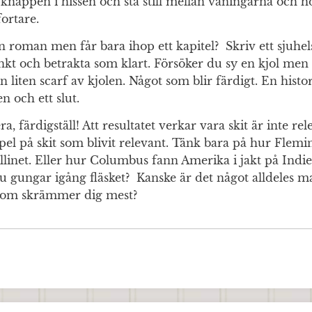
knappen i hissen och stå still mellan våningarna och 
ortare.
en roman men får bara ihop ett kapitel? Skriv ett sjuhel
unkt och betrakta som klart. Försöker du sy en kjol men
en liten scarf av kjolen. Något som blir färdigt. En hist
n och ett slut.
, färdigställ! Att resultatet verkar vara skit är inte rel
pel på skit som blivit relevant. Tänk bara på hur Flemi
linet. Eller hur Columbus fann Amerika i jakt på Indi
u gungar igång fläsket? Kanske är det något alldeles m
t som skrämmer dig mest?