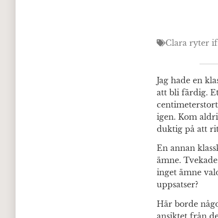
Clara ryter i
Jag hade en kl
att bli färdig. 
centimeterstort
igen. Kom aldri
duktig på att ri
En annan klass
ämne. Tvekade 
inget ämne vald
uppsatser?
Här borde någon
ansiktet från d