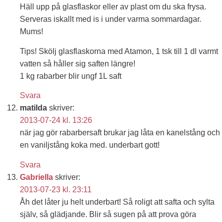
Häll upp på glasflaskor eller av plast om du ska frysa.
Serveras iskallt med is i under varma sommardagar.
Mums!
Tips! Skölj glasflaskorna med Atamon, 1 tsk till 1 dl varmt
vatten så håller sig saften längre!
1 kg rabarber blir ungf 1L saft
Svara
matilda
skriver:
2013-07-24 kl. 13:26
när jag gör rabarbersaft brukar jag låta en kanelstång och
en vaniljstång koka med. underbart gott!
Svara
Gabriella
skriver:
2013-07-23 kl. 23:11
Åh det låter ju helt underbart! Så roligt att safta och sylta
själv, så glädjande. Blir så sugen på att prova göra