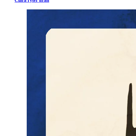
Clara ryter ifrån