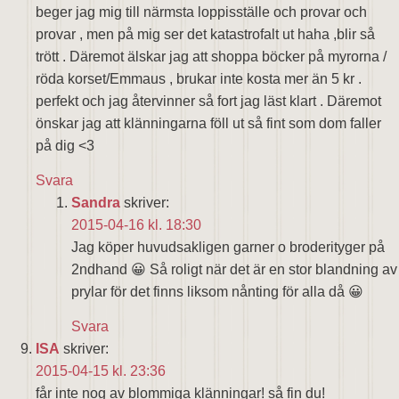
beger jag mig till närmsta loppisställe och provar och
provar , men på mig ser det katastrofalt ut haha ,blir så
trött . Däremot älskar jag att shoppa böcker på myrorna /
röda korset/Emmaus , brukar inte kosta mer än 5 kr .
perfekt och jag återvinner så fort jag läst klart . Däremot
önskar jag att klänningarna föll ut så fint som dom faller
på dig <3
Svara
Sandra
skriver:
2015-04-16 kl. 18:30
Jag köper huvudsakligen garner o broderityger på
2ndhand 😀 Så roligt när det är en stor blandning av
prylar för det finns liksom nånting för alla då 😀
Svara
ISA
skriver:
2015-04-15 kl. 23:36
får inte nog av blommiga klänningar! så fin du!