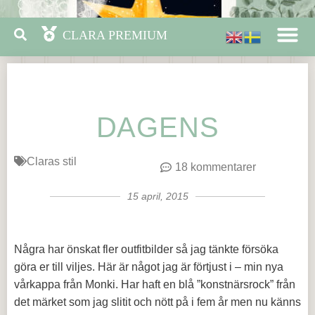
DAGENS
Claras stil
18 kommentarer
15 april, 2015
Några har önskat fler outfitbilder så jag tänkte försöka
göra er till viljes. Här är något jag är förtjust i – min nya
vårkappa från Monki. Har haft en blå ”konstnärsrock” från
det märket som jag slitit och nött på i fem år men nu känns