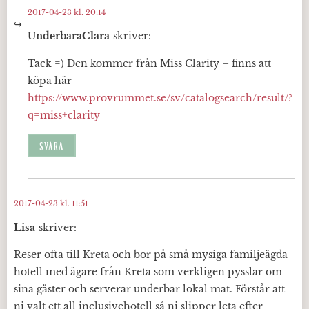
2017-04-23 kl. 20:14
UnderbaraClara
skriver:
Tack =) Den kommer från Miss Clarity – finns att
köpa här
https://www.provrummet.se/sv/catalogsearch/result/?
q=miss+clarity
SVARA
2017-04-23 kl. 11:51
Lisa
skriver:
Reser ofta till Kreta och bor på små mysiga familjeägda
hotell med ägare från Kreta som verkligen pysslar om
sina gäster och serverar underbar lokal mat. Förstår att
ni valt ett all inclusivehotell så ni slipper leta efter