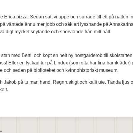
e Erica pizza. Sedan satt vi uppe och surrade till ett på natten inn
på väntade ännu mer jobb och såklart lyssnande på Annakarin
väldigt mycket snytande och snörvlande från mitt håll.
 i stan med Bertil och köpt en helt ny höstgarderob till skolstarte
lass! Efter en lyckad tur på Lindex (som ofta har fina barnkläder) 
e och sedan på biblioteket och kvinnohistoriskt museum.
h Jakob på tu man hand. Regnruskigt och kallt ute. Tända ljus 
kelt.