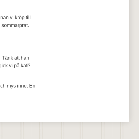
an vi kröp till
s sommarprat.
n. Tänk att han
gick vi på kafé
och mys inne. En