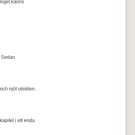
 Inget känns
n. Sedan
ch njöt utsikten.
apitel i ett enda