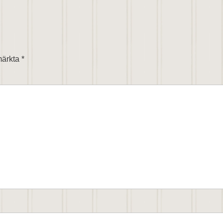
T
 märkta
*