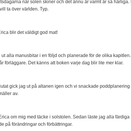
etsdagarna när solen skiner och det ännu är varmt är så härliga.
ill ta över världen. Typ.
ica blir det väldigt god mat!
i ut alla manusbitar i en följd och planerade för de olika kapitle
förläggare. Det känns att boken varje dag blir lite mer klar.
utat gick jag ut på altanen igen och vi snackade poddplanering o
äller av.
ica om mig med täcke i solstolen. Sedan läste jag alla färdiga k
e på förändringar och förbättringar.