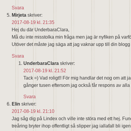
Svara
Mirjeta
skriver:
2017-08-19 kl. 21:35
Hej du där UnderbaraClara,
Må du inte misstolka min fråga men jag är nyfiken på varför
Utöver det måste jag säga att jag vaknar upp till din blogg
Svara
UnderbaraClara
skriver:
2017-08-19 kl. 21:52
Tack =) Vad roligt!! För mig handlar det nog om att jag
gånger tusen eftersom jag också får respons av alla
Svara
Elin
skriver:
2017-08-19 kl. 21:10
Jag såg dig på Lindex och ville inte störa med ett hej. Fu
treåring bryter ihop offentligt så slipper jag iallafall bli ige