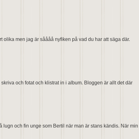
rt olika men jag är såååå nyfiken på vad du har att säga där.
kriva och fotat och klistrat in i album. Bloggen är allt det där
 så lugn och fin unge som Bertil när man är stans kändis. När min