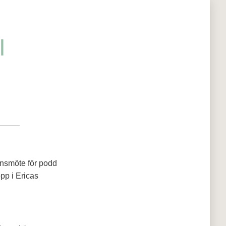
I
onsmöte för podd
pp i Ericas