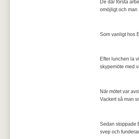
De där första arb
omöjligt och man v
Som vanligt hos Er
Efter lunchen la v
skypemöte med vår 
När mötet var avsl
Vackert så man sm
Sedan stoppade Er
svep och funderad