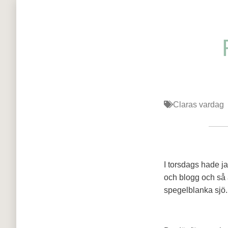
Claras vardag
I torsdags hade j
och blogg och så 
spegelblanka sjö.