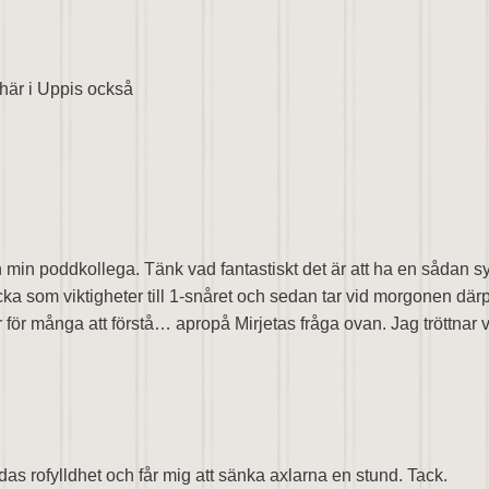
 här i Uppis också
 min poddkollega. Tänk vad fantastiskt det är att ha en sådan s
ka som viktigheter till 1-snåret och sedan tar vid morgonen där
ör många att förstå… apropå Mirjetas fråga ovan. Jag tröttnar ve
ndas rofylldhet och får mig att sänka axlarna en stund. Tack.