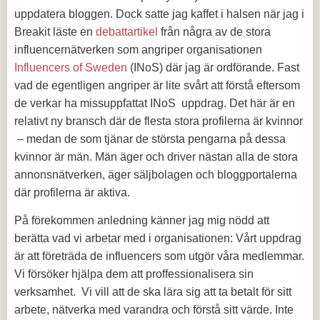
uppdatera bloggen. Dock satte jag kaffet i halsen när jag i
Breakit läste en
debattartikel
från några av de stora
influencernätverken som angriper organisationen
Influencers of Sweden
(INoS) där jag är ordförande. Fast
vad de egentligen angriper är lite svårt att förstå eftersom
de verkar ha missuppfattat INoS uppdrag. Det här är en
relativt ny bransch där de flesta stora profilerna är kvinnor
– medan de som tjänar de största pengarna på dessa
kvinnor är män. Män äger och driver nästan alla de stora
annonsnätverken, äger säljbolagen och bloggportalerna
där profilerna är aktiva.
På förekommen anledning känner jag mig nödd att
berätta vad vi arbetar med i organisationen: Vårt uppdrag
är att företräda de influencers som utgör våra medlemmar.
Vi försöker hjälpa dem att proffessionalisera sin
verksamhet. Vi vill att de ska lära sig att ta betalt för sitt
arbete, nätverka med varandra och förstå sitt värde. Inte