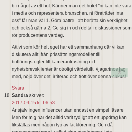
bli något av ett hot. Känner man det hotet ”ni kan inte vara
i media och representera branschen, ni företräder inte
oss” får man väl 1. Göra bättre i att berätta sin verklighet
och också gärna 2. Ge sig in och delta i diskussioner som
rör producentens vardag.
Att vi som kör helt eget har ett sammanhang där vi kan
diskutera allt ifrån prissättningsmodeller till
bolföringsregler till kamerautrustning och
nyhetsbrevsklienter är otroligt värdefullt. #jagarinos jag
med, nöjd över det, irriterad och trött över denna cirkus!
Svara
Sandra
skriver:
2017-09-15 kl. 06:53
Är själv ingen influencer utan endast en simpel läsare.
Men för mig har det alltid varit tydligt att ert uppdrag kan
likställas men någon typ av fackförening. Och då