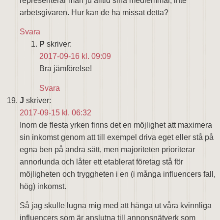
representerar man ju alltid sina medlemmar, inte
arbetsgivaren. Hur kan de ha missat detta?
Svara
P
skriver:
2017-09-16 kl. 09:09
Bra jämförelse!
Svara
J
skriver:
2017-09-15 kl. 06:32
Inom de flesta yrken finns det en möjlighet att maximera
sin inkomst genom att till exempel driva eget eller stå på
egna ben på andra sätt, men majoriteten prioriterar
annorlunda och låter ett etablerat företag stå för
möjligheten och tryggheten i en (i många influencers fall,
hög) inkomst.
Så jag skulle lugna mig med att hänga ut våra kvinnliga
influencers som är anslutna till annonsnätverk som