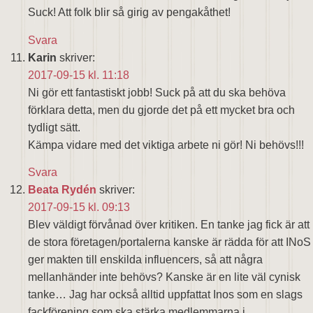
Suck! Att folk blir så girig av pengakåthet!
Svara
Karin
skriver:
2017-09-15 kl. 11:18
Ni gör ett fantastiskt jobb! Suck på att du ska behöva
förklara detta, men du gjorde det på ett mycket bra och
tydligt sätt.
Kämpa vidare med det viktiga arbete ni gör! Ni behövs!!!
Svara
Beata Rydén
skriver:
2017-09-15 kl. 09:13
Blev väldigt förvånad över kritiken. En tanke jag fick är att
de stora företagen/portalerna kanske är rädda för att INoS
ger makten till enskilda influencers, så att några
mellanhänder inte behövs? Kanske är en lite väl cynisk
tanke… Jag har också alltid uppfattat Inos som en slags
fackförening som ska stärka medlemmarna i