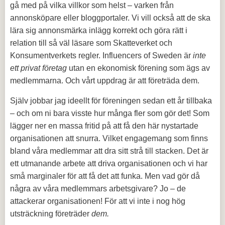
gå med på vilka villkor som helst – varken från
annonsköpare eller bloggportaler. Vi vill också att de ska
lära sig annonsmärka inlägg korrekt och göra rätt i
relation till så väl läsare som Skatteverket och
Konsumentverkets regler. Influencers of Sweden är
inte
ett privat företag
utan en ekonomisk förening som ägs av
medlemmarna. Och vårt uppdrag är att företräda dem.
Själv jobbar jag ideellt för föreningen sedan ett år tillbaka
– och om ni bara visste hur många fler som gör det! Som
lägger ner en massa fritid på att få den här nystartade
organisationen att snurra. Vilket engagemang som finns
bland våra medlemmar att dra sitt strå till stacken. Det är
ett utmanande arbete att driva organisationen och vi har
små marginaler för att få det att funka. Men vad gör då
några av våra medlemmars arbetsgivare? Jo – de
attackerar organisationen! För att vi inte i nog hög
utsträckning företräder
dem.