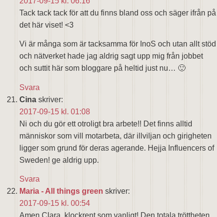
2017-09-15 kl. 06:16
Tack tack tack för att du finns bland oss och säger ifrån på
det här viset! <3
Vi är många som är tacksamma för InoS och utan allt stöd
och nätverket hade jag aldrig sagt upp mig från jobbet
och suttit här som bloggare på heltid just nu… 🙂
Svara
Cina
skriver:
2017-09-15 kl. 01:08
Ni och du gör ett otroligt bra arbete!! Det finns alltid
människor som vill motarbeta, där illviljan och girigheten
ligger som grund för deras agerande. Hejja Influencers of
Sweden! ge aldrig upp.
Svara
Maria - All things green
skriver:
2017-09-15 kl. 00:54
Amen Clara, klockrent som vanligt! Den totala tröttheten