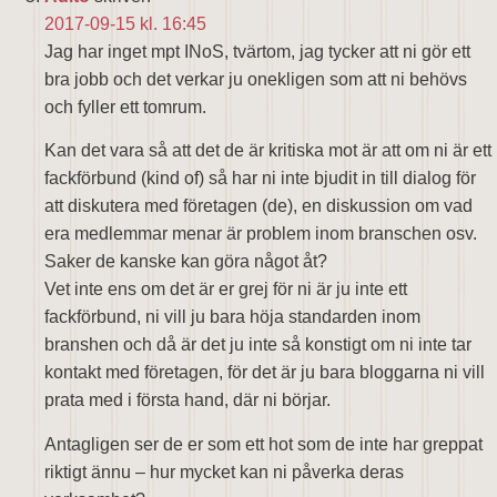
2017-09-15 kl. 16:45
Jag har inget mpt INoS, tvärtom, jag tycker att ni gör ett
bra jobb och det verkar ju onekligen som att ni behövs
och fyller ett tomrum.
Kan det vara så att det de är kritiska mot är att om ni är ett
fackförbund (kind of) så har ni inte bjudit in till dialog för
att diskutera med företagen (de), en diskussion om vad
era medlemmar menar är problem inom branschen osv.
Saker de kanske kan göra något åt?
Vet inte ens om det är er grej för ni är ju inte ett
fackförbund, ni vill ju bara höja standarden inom
branshen och då är det ju inte så konstigt om ni inte tar
kontakt med företagen, för det är ju bara bloggarna ni vill
prata med i första hand, där ni börjar.
Antagligen ser de er som ett hot som de inte har greppat
riktigt ännu – hur mycket kan ni påverka deras