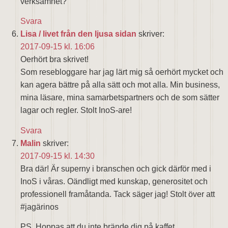
verksamhet?
Svara
Lisa / livet från den ljusa sidan
skriver:
2017-09-15 kl. 16:06
Oerhört bra skrivet!
Som resebloggare har jag lärt mig så oerhört mycket och
kan agera bättre på alla sätt och mot alla. Min business,
mina läsare, mina samarbetspartners och de som sätter
lagar och regler. Stolt InoS-are!
Svara
Malin
skriver:
2017-09-15 kl. 14:30
Bra där! Är superny i branschen och gick därför med i
InoS i våras. Oändligt med kunskap, generositet och
professionell framåtanda. Tack säger jag! Stolt över att
#jagärinos
PS. Hoppas att du inte brände dig på kaffet…