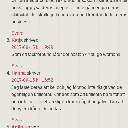
United Influencers och liknande är såklart skiträdda för att
ni ska upplysa deras adepter att inte gå med på deras
skitavtal, det skulle ju kunna vara helt förödande för deras
business.
Svara
Katja
skriver:
2017-09-15 kl. 19:49
Som ett fackförbund låter det nästan? You go woman!!
Svara
Hanna
skriver:
2017-09-15 kl. 16:52
Jag läste deras artikel och jag förstod inte riktigt vad de
egentligen kritiserar. Kändes som att kritisera bara för att
och inte för att det verkligen finns något negativt. Bra att
du ryter i från och förklarar.
Svara
Adito
skriver: