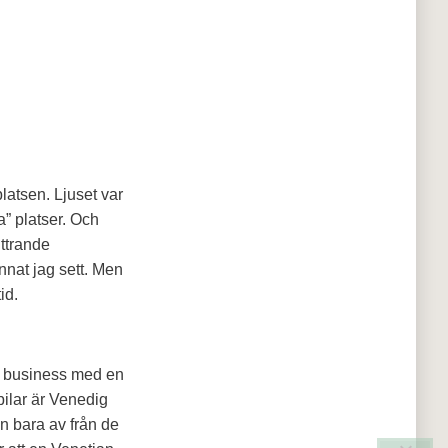
platsen. Ljuset var
” platser. Och
ittrande
nnat jag sett. Men
id.
ky business med en
bilar är Venedig
n bara av från de