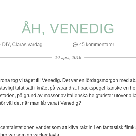
ÅH, VENEDIG
& DIY
Claras vardag
45 kommentarer
10 april, 2018
erona tog vi tåget till Venedig. Det var en lördagsmorgon med ab
tavligt talat satt i knäet på varandra. I backspegel kanske en he
taden, på grund av massor av italienska helgturister utöver alla
gör väl det när man får vara i Venedig?
 centralstationen var det som att kliva rakt in i en fantastisk film
bro var som en vacker tavla.