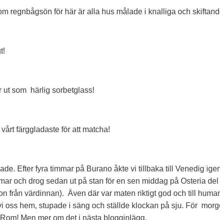
m regnbågsön för här är alla hus målade i knalliga och skiftande
t!
 ut som härlig sorbetglass!
 vårt färggladaste för att matcha!
e. Efter fyra timmar på Burano åkte vi tillbaka till Venedig igen
ar och drog sedan ut på stan för en sen middag på Osteria del 
 från värdinnan). Även där var maten riktigt god och till huma
 oss hem, stupade i säng och ställde klockan på sju. För morg
ll Rom! Men mer om det i nästa blogginlägg.