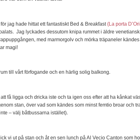
 för jag hade hittat ett fantastiskt Bed & Breakfast
(La porta D’Ori
alats. Jag lyckades dessutom knipa rummet i äldre venetiansk st
 trappuppgången, med marmorgolv och mörka träpaneler kändes 
var magi!
rum till vårt förfogande och en härlig solig balkong.
att få ligga och dricka iste och ta igen oss efter att ha kånkat vä
genom stan, över vad som kändes som minst femtio broar och tr
e – välj båtbussarna istället).
gick vi ut på stan och åt en sen lunch på Al Vecio Canton som h