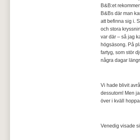
B&B:et rekommender
B&Bs där man kan 
att befinna sig i.
och stora kryssning
var där – så jag k
högsäsong. På pla
fartyg, som stör dj
några dagar längr
Vi hade blivit avrå
dessutom! Men jag
över i kväll hopp
Venedig visade sig