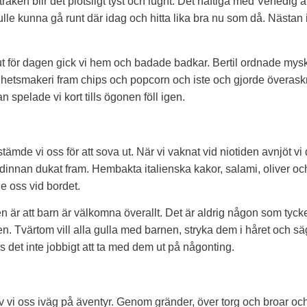
tråken blir det plötsligt tyst och lugnt. Det häftiga med Venedig ä
ulle kunna gå runt där idag och hitta lika bra nu som då. Nästan 
lut för dagen gick vi hem och badade badkar. Bertil ordnade my
ghetsmakeri fram chips och popcorn och iste och gjorde överask
spelade vi kort tills ögonen föll igen.
mde vi oss för att sova ut. När vi vaknat vid niotiden avnjöt vi
dinnan dukat fram. Hembakta italienska kakor, salami, oliver o
 oss vid bordet.
en är att barn är välkomna överallt. Det är aldrig någon som tycker 
en. Tvärtom vill alla gulla med barnen, stryka dem i håret och s
s det inte jobbigt att ta med dem ut på någonting.
v vi oss iväg på äventyr. Genom gränder, över torg och broar och