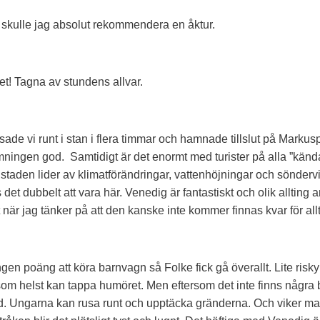
skulle jag absolut rekommendera en åktur.
t! Tagna av stundens allvar.
osade vi runt i stan i flera timmar och hamnade tillslut på Markus
mningen god. Samtidigt är det enormt med turister på alla ”kända
staden lider av klimatförändringar, vattenhöjningar och sönderv
et dubbelt att vara här. Venedig är fantastiskt och olik allting a
at när jag tänker på att den kanske inte kommer finnas kvar för allt
ngen poäng att köra barnvagn så Folke fick gå överallt. Lite ris
som helst kan tappa humöret. Men eftersom det inte finns några 
d. Ungarna kan rusa runt och upptäcka gränderna. Och viker ma