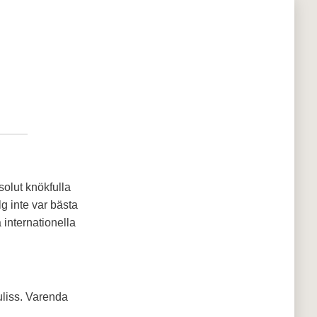
solut knökfulla
lg inte var bästa
 internationella
kuliss. Varenda