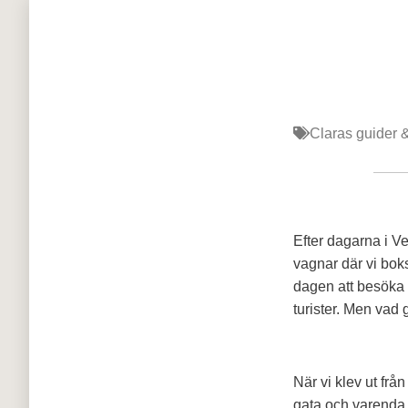
Claras guider 
Efter dagarna i V
vagnar där vi boks
dagen att besöka s
turister. Men vad 
När vi klev ut från
gata och varenda 