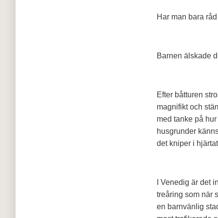
Har man bara råd 
Barnen älskade de
Efter båtturen str
magnifikt och stä
med tanke på hur 
husgrunder känns d
det kniper i hjärt
I Venedig är det i
treåring som när 
en barnvänlig sta