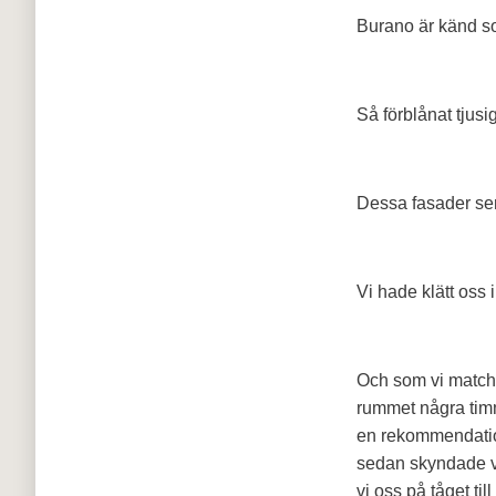
Burano är känd so
Så förblånat tjusig
Dessa fasader ser
Vi hade klätt oss i
Och som vi matchad
rummet några timm
en rekommendation
sedan skyndade vi
vi oss på tåget ti