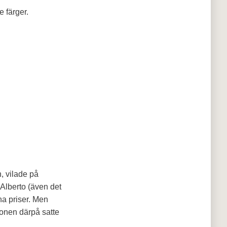
 färger.
, vilade på
Alberto (även det
na priser. Men
onen därpå satte