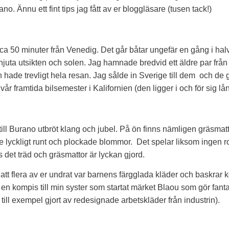
no. Ännu ett fint tips jag fått av er bloggläsare (tusen tack!)
ca 50 minuter från Venedig. Det går båtar ungefär en gång i ha
 njuta utsikten och solen. Jag hamnade bredvid ett äldre par frå
 hade trevligt hela resan. Jag sålde in Sverige till dem och de 
 vår framtida bilsemester i Kalifornien (den ligger i och för sig lån
till Burano utbröt klang och jubel. På ön finns nämligen gräsmat
 lyckligt runt och plockade blommor. Det spelar liksom ingen rol
 det träd och gräsmattor är lyckan gjord.
 att flera av er undrat var barnens färgglada kläder och baskrar
 en kompis till min syster som startat märket Blaou som gör fant
till exempel gjort av redesignade arbetskläder från industrin).