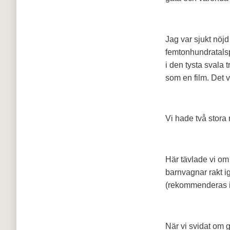
Jag var sjukt nöjd
femtonhundratalsp
i den tysta svala
som en film. Det 
Vi hade två stora 
Här tävlade vi om 
barnvagnar rakt i
(rekommenderas int
När vi svidat om 