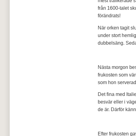
mest trafikerade s
från 1600-talet sk
förändrats!
När orken tagit s
under stort hemli
dubbelsäng. Sedan 
Nästa morgon bestä
frukosten som vär
som hon serverade
Det fina med Itali
besvär eller i väg
de är. Därför känn
Efter frukosten ga