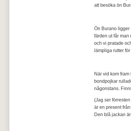
att besöka ön Bura
Ön Burano ligger 
färden ut får man
och vi pratade och
lämpliga rutter för
När vid kom fram 
bondpojkar rullade
någonstans. Finns
(Jag ser förresten
är en present från
Den blå jackan är 