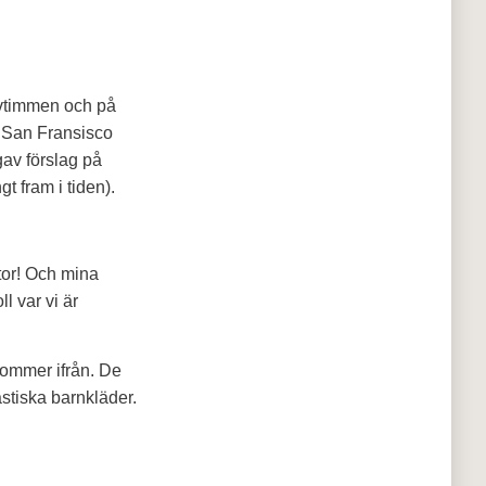
lvtimmen och på
n San Fransisco
gav förslag på
gt fram i tiden).
tor! Och mina
l var vi är
 kommer ifrån. De
astiska barnkläder.