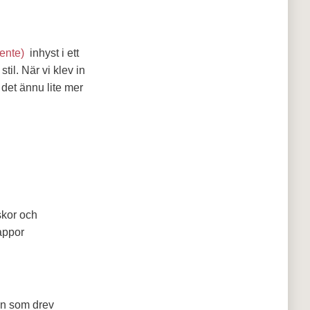
ente)
inhyst i ett
il. När vi klev in
det ännu lite mer
skor och
appor
on som drev