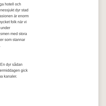
ga hotell och
nessjukt dyr stad
nvasionen är enorm
mycket folk när vi
g under
rismen med stora
ister som stannar
.
a. En dyr sådan
ftermiddagen gick
ma kanaler.