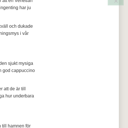
r att en Venetian
ingenting har ju
skväll och dukade
ningsmys i vår
 den sjukt mysiga
ch god cappuccino
att de är till
äga hur underbara
 till hamnen för