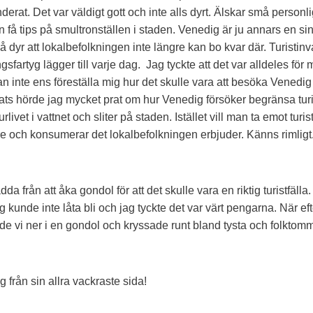
at. Det var väldigt gott och inte alls dyrt. Älskar små personli
få tips på smultronställen i staden. Venedig är ju annars en sin
 Så dyr att lokalbefolkningen inte längre kan bo kvar där. Turisti
sfartyg lägger till varje dag. Jag tyckte att det var alldeles för 
an inte ens föreställa mig hur det skulle vara att besöka Venedi
ts hörde jag mycket prat om hur Venedig försöker begränsa tu
urlivet i vattnet och sliter på staden. Istället vill man ta emot tur
e och konsumerar det lokalbefolkningen erbjuder. Känns rimligt
dda från att åka gondol för att det skulle vara en riktig turistfäll
 kunde inte låta bli och jag tyckte det var värt pengarna. När e
ade vi ner i en gondol och kryssade runt bland tysta och folktom
 från sin allra vackraste sida!