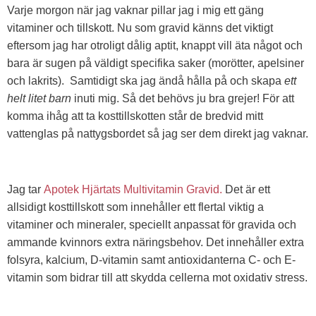
Varje morgon när jag vaknar pillar jag i mig ett gäng
vitaminer och tillskott. Nu som gravid känns det viktigt
eftersom jag har otroligt dålig aptit, knappt vill äta något och
bara är sugen på väldigt specifika saker (morötter, apelsiner
och lakrits). Samtidigt ska jag ändå hålla på och skapa
ett
helt litet barn
inuti mig. Så det behövs ju bra grejer! För att
komma ihåg att ta kosttillskotten står de bredvid mitt
vattenglas på nattygsbordet så jag ser dem direkt jag vaknar.
Jag tar
Apotek
Hjärtats Multivitamin Gravid.
Det är ett
allsidigt kosttillskott som innehåller ett flertal viktig a
vitaminer och mineraler, speciellt anpassat för gravida och
ammande kvinnors extra näringsbehov. Det innehåller extra
folsyra, kalcium, D-vitamin samt antioxidanterna C- och E-
vitamin som bidrar till att skydda cellerna mot oxidativ stress.