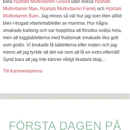
bara
Hjärtats Multivitamin Gravid
utan också
Hjärtats
Multivitamin Man
,
Hjärtats Multivitamin Familj
och
Hjärtats
Multivitamin Barn
. Jag minns så väl hur jag som liten alltid
blev i-trugad vitamintabletter av mamma. Hur några
smakade kartong och var hopplösa att försöka svälja hela,
men att tuggtabletterna med fruktsmak smakade lika gott
som godis. Vi brukade få tabletterna efter maten och jag
minns att jag tyckte att det var som att få en extra efterrätt!
Synd bara att jag inte känner
riktigt
likadant idag…
Till kommentarerna
FÖRSTA DAGEN PÅ