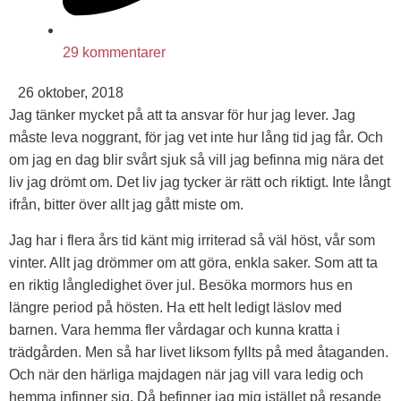
29 kommentarer
26 oktober, 2018
Jag tänker mycket på att ta ansvar för hur jag lever. Jag
måste leva noggrant, för jag vet inte hur lång tid jag får. Och
om jag en dag blir svårt sjuk så vill jag befinna mig nära det
liv jag drömt om. Det liv jag tycker är rätt och riktigt. Inte långt
ifrån, bitter över allt jag gått miste om.
Jag har i flera års tid känt mig irriterad så väl höst, vår som
vinter. Allt jag drömmer om att göra, enkla saker. Som att ta
en riktig långledighet över jul. Besöka mormors hus en
längre period på hösten. Ha ett helt ledigt läslov med
barnen. Vara hemma fler vårdagar och kunna kratta i
trädgården. Men så har livet liksom fyllts på med åtaganden.
Och när den härliga majdagen när jag vill vara ledig och
hemma infinner sig. Då befinner jag mig istället på resande