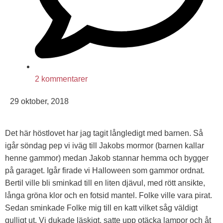
2 kommentarer
29 oktober, 2018
Det här höstlovet har jag tagit långledigt med barnen. Så
igår söndag pep vi iväg till Jakobs mormor (barnen kallar
henne gammor) medan Jakob stannar hemma och bygger
på garaget. Igår firade vi Halloween som gammor ordnat.
Bertil ville bli sminkad till en liten djävul, med rött ansikte,
långa gröna klor och en fotsid mantel. Folke ville vara pirat.
Sedan sminkade Folke mig till en katt vilket såg väldigt
gulligt ut. Vi dukade läskigt, satte upp otäcka lampor och åt