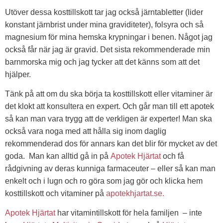
Utöver dessa kosttillskott tar jag också järntabletter (lider
konstant järnbrist under mina graviditeter), folsyra och så
magnesium för mina hemska krypningar i benen. Något jag
också får när jag är gravid. Det sista rekommenderade min
barnmorska mig och jag tycker att det känns som att det
hjälper.
Tänk på att om du ska börja ta kosttillskott eller vitaminer är
det klokt att konsultera en expert. Och går man till ett apotek
så kan man vara trygg att de verkligen är experter! Man ska
också vara noga med att hålla sig inom daglig
rekommenderad dos för annars kan det blir för mycket av det
goda. Man kan alltid gå in på
Apotek Hjärtat
och få
rådgivning av deras kunniga farmaceuter – eller så kan man
enkelt och i lugn och ro göra som jag gör och klicka hem
kosttillskott och vitaminer på
apotekhjartat.se.
Apotek Hjärtat
har vitamintillskott för hela familjen – inte