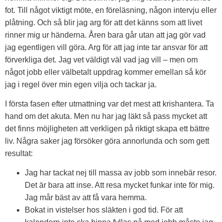
fot. Till något viktigt möte, en föreläsning, någon intervju eller
plåtning. Och så blir jag arg för att det känns som att livet
rinner mig ur händerna. Åren bara går utan att jag gör vad
jag egentligen vill göra. Arg för att jag inte tar ansvar för att
förverkliga det. Jag vet väldigt väl vad jag vill – men om
något jobb eller välbetalt uppdrag kommer emellan så kör
jag i regel över min egen vilja och tackar ja.
I första fasen efter utmattning var det mest att krishantera. Ta
hand om det akuta. Men nu har jag läkt så pass mycket att
det finns möjligheten att verkligen på riktigt skapa ett bättre
liv. Några saker jag försöker göra annorlunda och som gett
resultat:
Jag har tackat nej till massa av jobb som innebär resor.
Det är bara att inse. Att resa mycket funkar inte för mig.
Jag mår bäst av att få vara hemma.
Bokat in vistelser hos släkten i god tid. För att