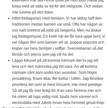
kalendern inte ska hinna fyllas på med jobb måste jag
börja med att sätta av tid för det viktigaste. Och sedan
inte tumma på den tiden.
Infört fredagsmys med familjen. Vi har aldrig haft den
traditionen medan barnen var små. Ofta har någon av
oss varit bortrest på jobb på helgerna. Men nu älskar
jag fredagsmyset. En kväll när de får vara uppe sent, vi
ser någon film som barnen vill se, poppar popcorn och
kryper ner hela familjen i soffan. Svennebanan så det
förslår och precis som jag vill ha det.
Lägga fokuset på att komma närmare det liv jag vill
leva och den människa jag vill vara. Än att komma
närmare sånt som andra kan avundas. Som högre
omsättning, finare titlar, fler bollar i luften. Jag försöker
prioritera det som är mest lönsamt, inte mest prestige.
Så att jag får mer ledig tid. Kan vara hemma mer och
ha orken att laga vettig mat, bjuda hem vänner och
veckostäda med Jakob innan hela hemmet grisat ihop.