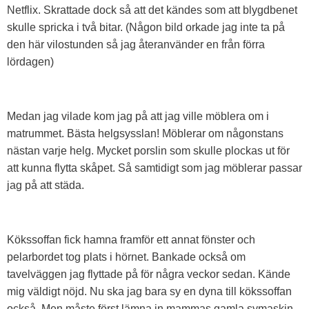
Netflix. Skrattade dock så att det kändes som att blygdbenet
skulle spricka i två bitar. (Någon bild orkade jag inte ta på
den här vilostunden så jag återanvänder en från förra
lördagen)
Medan jag vilade kom jag på att jag ville möblera om i
matrummet. Bästa helgsysslan! Möblerar om någonstans
nästan varje helg. Mycket porslin som skulle plockas ut för
att kunna flytta skåpet. Så samtidigt som jag möblerar passar
jag på att städa.
Kökssoffan fick hamna framför ett annat fönster och
pelarbordet tog plats i hörnet. Bankade också om
tavelväggen jag flyttade på för några veckor sedan. Kände
mig väldigt nöjd. Nu ska jag bara sy en dyna till kökssoffan
också. Men måste först lämna in mammas gamla symaskin