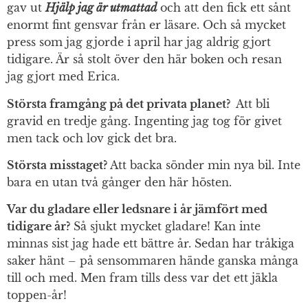
gav ut
Hjälp jag är utmattad
och att den fick ett sånt
enormt fint gensvar från er läsare. Och så mycket
press som jag gjorde i april har jag aldrig gjort
tidigare. Är så stolt över den här boken och resan
jag gjort med Erica.
Största framgång på det privata planet?
Att bli
gravid en tredje gång. Ingenting jag tog för givet
men tack och lov gick det bra.
Största misstaget?
Att backa sönder min nya bil. Inte
bara en utan två gånger den här hösten.
Var du gladare eller ledsnare i år jämfört med
tidigare år?
Så sjukt mycket gladare! Kan inte
minnas sist jag hade ett bättre år. Sedan har tråkiga
saker hänt – på sensommaren hände ganska många
till och med. Men fram tills dess var det ett jäkla
toppen-år!