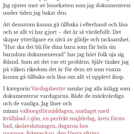
Jag njuter mer av lussekatten som jag dokumenterat
under tiden jag bakat den.
Att dessutom kunna gå tillbaka i efterhand och läsa
och se allt vi har gjort – det är så värdefullt. Det
skapar ytterligare en nivå av glädje och tacksamhet.
”Hur ska det bli för dina barn som får hela sin
barndom dokumenterad” har jag hört folk oja sig
ibland. Som att det var ett problem. Själv tänker jag
på vilken rikedom det är för dem att som vuxna
kunna gå tillbaka och läsa om allt vi upplevt ihop.
I kategorin
Vardagsbestyr
samlar jag alla inlägg som
dokumenterar vardagarna. Både de märkvärdiga
och de vanliga. Jag läser och
minns
valborgsförmiddagen
,
matlaget med
kvällsbad i sjön
,
en perfekt majlördag
,
årets första
bad
,
skolavslutningen
,
dagarna hos
mormor
,
fiskeveckan
,
den första riktiga