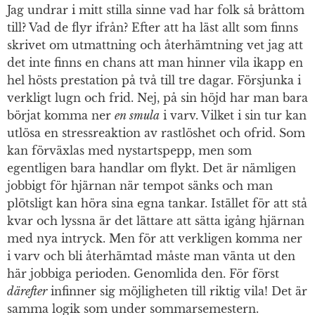
Jag undrar i mitt stilla sinne vad har folk så bråttom
till? Vad de flyr ifrån? Efter att ha läst allt som finns
skrivet om utmattning och återhämtning vet jag att
det inte finns en chans att man hinner vila ikapp en
hel hösts prestation på två till tre dagar. Försjunka i
verkligt lugn och frid. Nej, på sin höjd har man bara
börjat komma ner
en smula
i varv. Vilket i sin tur kan
utlösa en stressreaktion av rastlöshet och ofrid. Som
kan förväxlas med nystartspepp, men som
egentligen bara handlar om flykt. Det är nämligen
jobbigt för hjärnan när tempot sänks och man
plötsligt kan höra sina egna tankar. Istället för att stå
kvar och lyssna är det lättare att sätta igång hjärnan
med nya intryck. Men för att verkligen komma ner
i varv och bli återhämtad måste man vänta ut den
här jobbiga perioden. Genomlida den. För först
därefter
infinner sig möjligheten till riktig vila! Det är
samma logik som under sommarsemestern.