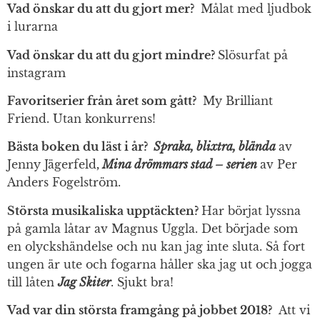
Vad önskar du att du gjort mer?
Målat med ljudbok
i lurarna
Vad önskar du att du gjort mindre?
Slösurfat på
instagram
Favoritserier från året som gått?
My Brilliant
Friend. Utan konkurrens!
Bästa boken du läst i år?
Spraka, blixtra, blända
av
Jenny Jägerfeld
,
Mina drömmars stad – serien
av Per
Anders Fogelström.
Största musikaliska upptäckten?
Har börjat lyssna
på gamla låtar av Magnus Uggla. Det började som
en olyckshändelse och nu kan jag inte sluta. Så fort
ungen är ute och fogarna håller ska jag ut och jogga
till låten
Jag Skiter
. Sjukt bra!
Vad var din största framgång på jobbet 2018?
Att vi