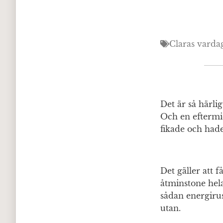
Claras varda
Det är så härli
Och en eftermid
fikade och hade
Det gäller att 
åtminstone hela
sådan energirus
utan.