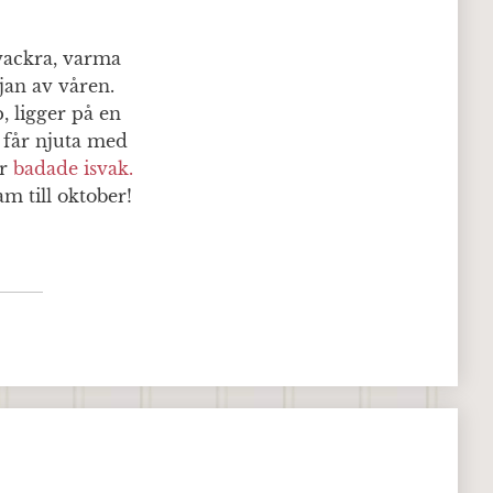
vackra, varma
jan av våren.
, ligger på en
n får njuta med
ar
badade isvak.
 till oktober!