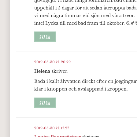
ljuvligt ju. Vi hade fånga sommaren/bad challe
uppehåll i 5 dagar för att sedan återuppta bad
vi med några timmar vid sjön med våra treor. Det
inte! Lycka till med bad fram till oktober. 💦🍂
SVARA
2019-08-30 kl. 20:29
Helena
skriver:
Bada i kallt älvvatten direkt efter en joggingt
klar i knoppen och avslappnad i kroppen.
SVARA
2019-08-30 kl. 17:27