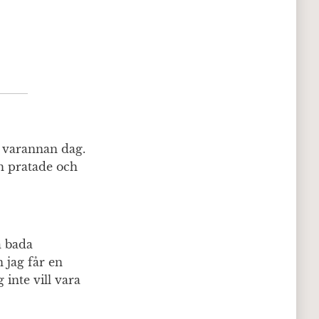
h varannan dag.
ch pratade och
a bada
 jag får en
inte vill vara