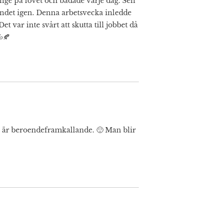
nge på lovet och badade varje dag. Sen
andet igen. Denna arbetsvecka inledde
 var inte svårt att skutta till jobbet då
🍂
ur är beroendeframkallande. 🙂 Man blir