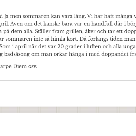
t.
Ja men sommaren kan vara lång. Vi har haft många 
pril. Även om det kanske bara var en handfull där i bör
 på dem alla. Ställer fram grillen, åker och tar ett dopp
Då är sommaren inte så himla kort. Då förlängs tiden ma
Som i april när det var 20 grader i luften och alla ung
ng badsäsong om man orkar hänga i med doppandet fram
Carpe Diem osv.