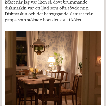
köket när jag var liten så dovt brummande
diskmaskin var ett ljud som ofta sövde mig.
Diskmaskin och det betryggande slamret från
pappa som stökade bort det sista i köket.