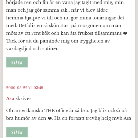
började ren och fin är en vana jag tagit med mig, min
man och jag gör samma sak.. när vi blev äldre
hemma,hjälpte vi till och nu gör mina tonåringar det
med. Det blir en så skön start på morgonen om man
möts av ett rent kök och kan äta frukost tillsammans ❤️
Tack för att du påminde mig om tryggheten av
vardagsljud och rutiner.
SVARA
2020-03-22 kl. 03:59
Åsa
skriver:
Oh amerikanska THE office är så bra. Jag blir också på
bra humör av den ❤️. Ha en fortsatt trevlig helg mvh Åsa
SVARA