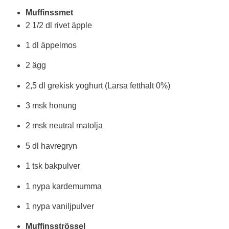
Muffinssmet
2 1/2 dl rivet äpple
1 dl äppelmos
2 ägg
2,5 dl grekisk yoghurt (Larsa fetthalt 0%)
3 msk honung
2 msk neutral matolja
5 dl havregryn
1 tsk bakpulver
1 nypa kardemumma
1 nypa vaniljpulver
Muffinsströssel