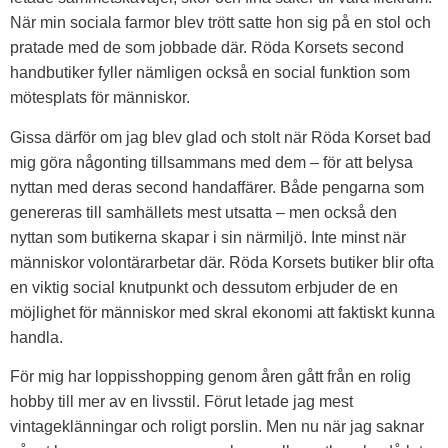
När min sociala farmor blev trött satte hon sig på en stol och
pratade med de som jobbade där. Röda Korsets second
handbutiker fyller nämligen också en social funktion som
mötesplats för människor.
Gissa därför om jag blev glad och stolt när Röda Korset bad
mig göra någonting tillsammans med dem – för att belysa
nyttan med deras second handaffärer. Både pengarna som
genereras till samhällets mest utsatta – men också den
nyttan som butikerna skapar i sin närmiljö. Inte minst när
människor volontärarbetar där. Röda Korsets butiker blir ofta
en viktig social knutpunkt och dessutom erbjuder de en
möjlighet för människor med skral ekonomi att faktiskt kunna
handla.
För mig har loppisshopping genom åren gått från en rolig
hobby till mer av en livsstil. Förut letade jag mest
vintageklänningar och roligt porslin. Men nu när jag saknar