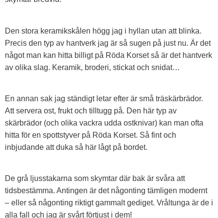
Den stora keramikskålen högg jag i hyllan utan att blinka.
Precis den typ av hantverk jag är så sugen på just nu. Är det
något man kan hitta billigt på Röda Korset så är det hantverk
av olika slag. Keramik, broderi, stickat och snidat…
En annan sak jag ständigt letar efter är små träskärbrädor.
Att servera ost, frukt och tilltugg på. Den här typ av
skärbrädor (och olika vackra udda ostknivar) kan man ofta
hitta för en spottstyver på Röda Korset. Så fint och
inbjudande att duka så här lågt på bordet.
De grå ljusstakarna som skymtar där bak är svåra att
tidsbestämma. Antingen är det någonting tämligen modernt
– eller så någonting riktigt gammalt gediget. Vråltunga är de i
alla fall och jag är svårt förtjust i dem!