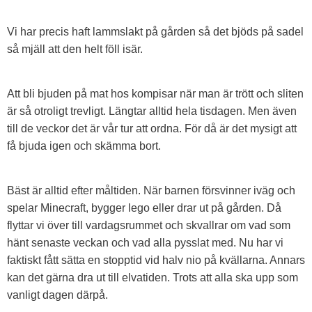
Vi har precis haft lammslakt på gården så det bjöds på sadel
så mjäll att den helt föll isär.
Att bli bjuden på mat hos kompisar när man är trött och sliten
är så otroligt trevligt. Längtar alltid hela tisdagen. Men även
till de veckor det är vår tur att ordna. För då är det mysigt att
få bjuda igen och skämma bort.
Bäst är alltid efter måltiden. När barnen försvinner iväg och
spelar Minecraft, bygger lego eller drar ut på gården. Då
flyttar vi över till vardagsrummet och skvallrar om vad som
hänt senaste veckan och vad alla pysslat med. Nu har vi
faktiskt fått sätta en stopptid vid halv nio på kvällarna. Annars
kan det gärna dra ut till elvatiden. Trots att alla ska upp som
vanligt dagen därpå.