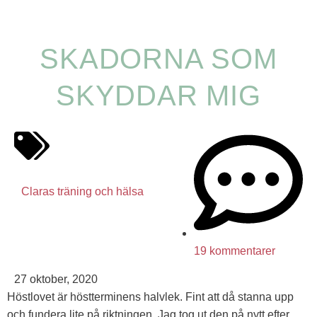
SKADORNA SOM
SKYDDAR MIG
Claras träning och hälsa
19 kommentarer
27 oktober, 2020
Höstlovet är höstterminens halvlek. Fint att då stanna upp
och fundera lite på riktningen. Jag tog ut den på nytt efter