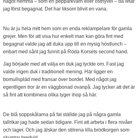
något hemma – som en pepparkvarn eller osthyvel – då letar
jag först begagnat. Det har liksom blivit en vana.
Nu är ju hela mitt hem som en enda reklampelare för gamla
grejer. Men för att visa hur enkelt man kan göra fint med
begagnat valde jag att duka upp till en mysig höstlunch –
enbart med sånt jag funnit på Röda Korsets second hand.
Jag började med att välja en duk jag tyckte om. Fast jag
valde ingen duk i traditionell mening. Här ligger en
bomullspläd med fransar över bordet. Med något jag
egentligen tror är en väggbonad ovanpå. Jag tycker att det är
så fint att kombinera olika tyger ihop så här.
De blå soppskålarna på fat ställde jag på några gamla
tallrikar jag hade sedan tidigare. Fint att arbeta i flera nivåer
och lager. Och jag älskar den stilrena lilla brödkorgen som
skymtar bredvid.