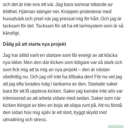
och det är inte ens ett val. Jag bara somnar sittande av
trötthet. Hjärnan stänger ner. Kroppen protesterar med
huvudvärk och yrsel när jag pressat mig för hårt. Och jag är
tacksam för det. Tacksam för att ha ett larmsystem som är så
känsligt.
Dålig på att starta nya projekt
Jag har alltid varit en startare som får energi av att kläcka
nya idéer. Men den där kicken som tidigare var så stark och
som fick mig att ta mig an nya projekt – den är nästan
obefintlig nu. Och jag vill inte ha tillbaka den! För nu vet jag
att jag ofta lurades iväg i tankarna av den. Startade saker
bara för att få uppleva kicken. Saker jag kanske inte alls var
intresserad av att arbeta vidare med sedan. Saker som när
kicken klingat av blev en boja att släpa runt på. Att nu förstå
den sidan hos mig själv är ett stort, tryggt skydd mot
utmattning och stress.