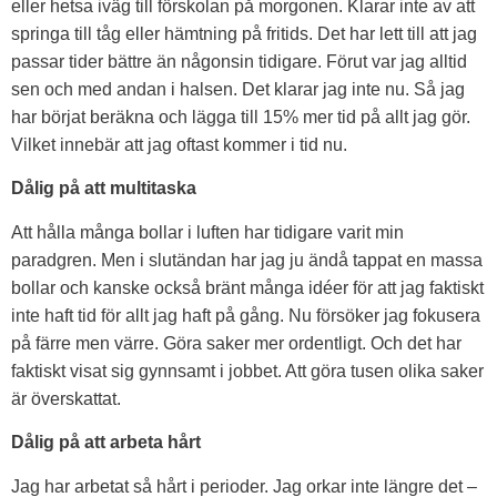
eller hetsa iväg till förskolan på morgonen. Klarar inte av att
springa till tåg eller hämtning på fritids. Det har lett till att jag
passar tider bättre än någonsin tidigare. Förut var jag alltid
sen och med andan i halsen. Det klarar jag inte nu. Så jag
har börjat beräkna och lägga till 15% mer tid på allt jag gör.
Vilket innebär att jag oftast kommer i tid nu.
Dålig på att multitaska
Att hålla många bollar i luften har tidigare varit min
paradgren. Men i slutändan har jag ju ändå tappat en massa
bollar och kanske också bränt många idéer för att jag faktiskt
inte haft tid för allt jag haft på gång. Nu försöker jag fokusera
på färre men värre. Göra saker mer ordentligt. Och det har
faktiskt visat sig gynnsamt i jobbet. Att göra tusen olika saker
är överskattat.
Dålig på att arbeta hårt
Jag har arbetat så hårt i perioder. Jag orkar inte längre det –