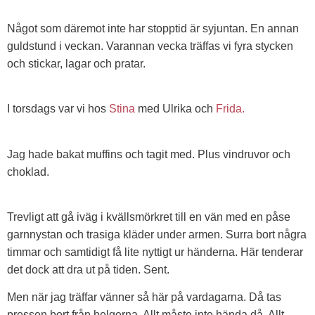
Något som däremot inte har stopptid är syjuntan. En annan
guldstund i veckan. Varannan vecka träffas vi fyra stycken
och stickar, lagar och pratar.
I torsdags var vi hos
Stina
med Ulrika och
Frida.
Jag hade bakat muffins och tagit med. Plus vindruvor och
choklad.
Trevligt att gå iväg i kvällsmörkret till en vän med en påse
garnnystan och trasiga kläder under armen. Surra bort några
timmar och samtidigt få lite nyttigt ur händerna. Här tenderar
det dock att dra ut på tiden. Sent.
Men när jag träffar vänner så här på vardagarna. Då tas
pressen bort från helgerna. Allt måste inte hända då. Allt