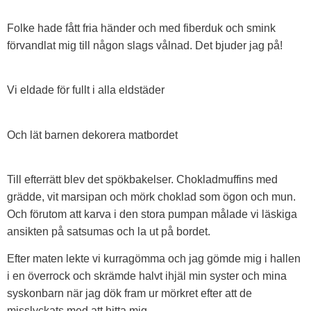
Folke hade fått fria händer och med fiberduk och smink
förvandlat mig till någon slags vålnad. Det bjuder jag på!
Vi eldade för fullt i alla eldstäder
Och lät barnen dekorera matbordet
Till efterrätt blev det spökbakelser. Chokladmuffins med
grädde, vit marsipan och mörk choklad som ögon och mun.
Och förutom att karva i den stora pumpan målade vi läskiga
ansikten på satsumas och la ut på bordet.
Efter maten lekte vi kurragömma och jag gömde mig i hallen
i en överrock och skrämde halvt ihjäl min syster och mina
syskonbarn när jag dök fram ur mörkret efter att de
misslyckats med att hitta mig.