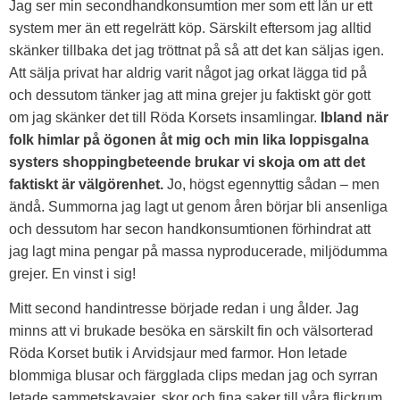
Jag ser min secondhandkonsumtion mer som ett lån ur ett
system mer än ett regelrätt köp. Särskilt eftersom jag alltid
skänker tillbaka det jag tröttnat på så att det kan säljas igen.
Att sälja privat har aldrig varit något jag orkat lägga tid på
och dessutom tänker jag att mina grejer ju faktiskt gör gott
om jag skänker det till Röda Korsets insamlingar.
Ibland när
folk himlar på ögonen åt mig och min lika loppisgalna
systers shoppingbeteende brukar vi skoja om att det
faktiskt är välgörenhet.
Jo, högst egennyttig sådan – men
ändå. Summorna jag lagt ut genom åren börjar bli ansenliga
och dessutom har secon handkonsumtionen förhindrat att
jag lagt mina pengar på massa nyproducerade, miljödumma
grejer. En vinst i sig!
Mitt second handintresse började redan i ung ålder. Jag
minns att vi brukade besöka en särskilt fin och välsorterad
Röda Korset butik i Arvidsjaur med farmor. Hon letade
blommiga blusar och färgglada clips medan jag och syrran
letade sammetskavajer, skor och fina saker till våra flickrum.