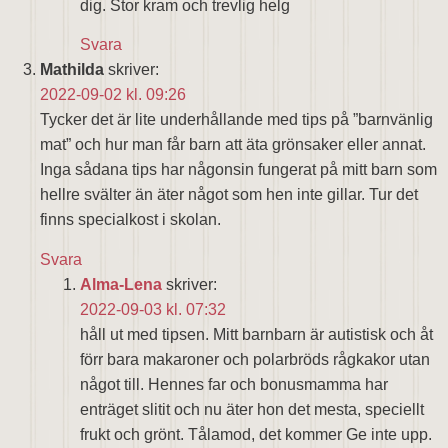
dig. Stor kram och trevlig helg
Svara
Mathilda
skriver:
2022-09-02 kl. 09:26
Tycker det är lite underhållande med tips på ”barnvänlig
mat” och hur man får barn att äta grönsaker eller annat.
Inga sådana tips har någonsin fungerat på mitt barn som
hellre svälter än äter något som hen inte gillar. Tur det
finns specialkost i skolan.
Svara
Alma-Lena
skriver:
2022-09-03 kl. 07:32
håll ut med tipsen. Mitt barnbarn är autistisk och åt
förr bara makaroner och polarbröds rågkakor utan
något till. Hennes far och bonusmamma har
enträget slitit och nu äter hon det mesta, speciellt
frukt och grönt. Tålamod, det kommer Ge inte upp.