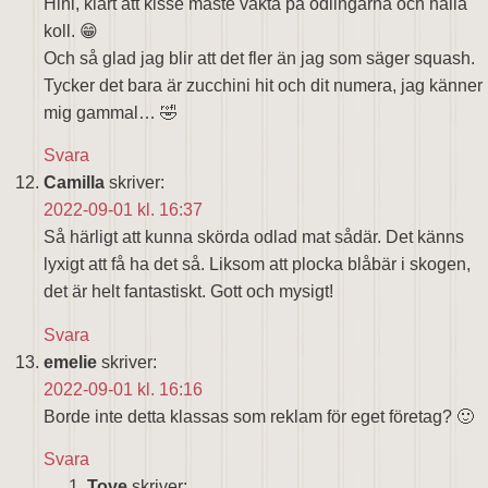
Hihi, klart att kisse måste vakta på odlingarna och hålla
koll. 😁
Och så glad jag blir att det fler än jag som säger squash.
Tycker det bara är zucchini hit och dit numera, jag känner
mig gammal… 🤣
Svara
Camilla
skriver:
2022-09-01 kl. 16:37
Så härligt att kunna skörda odlad mat sådär. Det känns
lyxigt att få ha det så. Liksom att plocka blåbär i skogen,
det är helt fantastiskt. Gott och mysigt!
Svara
emelie
skriver:
2022-09-01 kl. 16:16
Borde inte detta klassas som reklam för eget företag? 🙂
Svara
Tove
skriver: