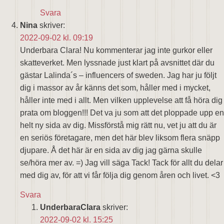
Svara
Nina
skriver:
2022-09-02 kl. 09:19
Underbara Clara! Nu kommenterar jag inte gurkor eller
skatteverket. Men lyssnade just klart på avsnittet där du
gästar Lalinda´s – influencers of sweden. Jag har ju följt
dig i massor av år känns det som, håller med i mycket,
håller inte med i allt. Men vilken upplevelse att få höra dig
prata om bloggen!!! Det va ju som att det ploppade upp en
helt ny sida av dig. Missförstå mig rätt nu, vet ju att du är
en seriös företagare, men det här blev liksom flera snäpp
djupare. Å det här är en sida av dig jag gärna skulle
se/höra mer av. =) Jag vill säga Tack! Tack för allt du delar
med dig av, för att vi får följa dig genom åren och livet. <3
Svara
UnderbaraClara
skriver:
2022-09-02 kl. 15:25