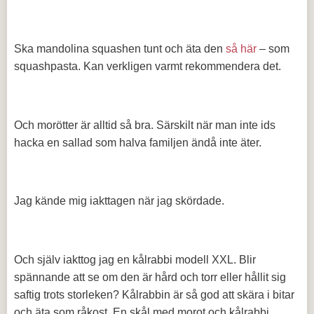
Ska mandolina squashen tunt och äta den
så här
– som
squashpasta. Kan verkligen varmt rekommendera det.
Och morötter är alltid så bra. Särskilt när man inte ids
hacka en sallad som halva familjen ändå inte äter.
Jag kände mig iakttagen när jag skördade.
Och själv iakttog jag en kålrabbi modell XXL. Blir
spännande att se om den är hård och torr eller hållit sig
saftig trots storleken? Kålrabbin är så god att skära i bitar
och äta som råkost. En skål med morot och kålrabbi