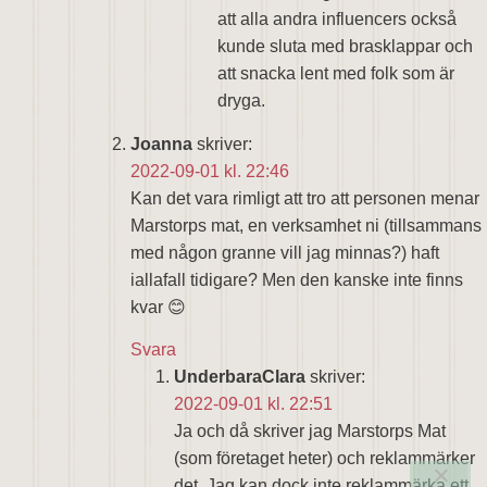
att alla andra influencers också
kunde sluta med brasklappar och
att snacka lent med folk som är
dryga.
Joanna
skriver:
2022-09-01 kl. 22:46
Kan det vara rimligt att tro att personen menar
Marstorps mat, en verksamhet ni (tillsammans
med någon granne vill jag minnas?) haft
iallafall tidigare? Men den kanske inte finns
kvar 😊
Svara
UnderbaraClara
skriver:
2022-09-01 kl. 22:51
Ja och då skriver jag Marstorps Mat
(som företaget heter) och reklammärker
det. Jag kan dock inte reklammärka ett