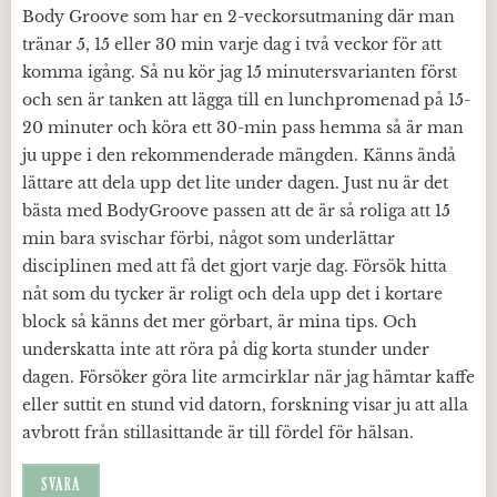
Body Groove som har en 2-veckorsutmaning där man
tränar 5, 15 eller 30 min varje dag i två veckor för att
komma igång. Så nu kör jag 15 minutersvarianten först
och sen är tanken att lägga till en lunchpromenad på 15-
20 minuter och köra ett 30-min pass hemma så är man
ju uppe i den rekommenderade mängden. Känns ändå
lättare att dela upp det lite under dagen. Just nu är det
bästa med BodyGroove passen att de är så roliga att 15
min bara svischar förbi, något som underlättar
disciplinen med att få det gjort varje dag. Försök hitta
nåt som du tycker är roligt och dela upp det i kortare
block så känns det mer görbart, är mina tips. Och
underskatta inte att röra på dig korta stunder under
dagen. Försöker göra lite armcirklar när jag hämtar kaffe
eller suttit en stund vid datorn, forskning visar ju att alla
avbrott från stillasittande är till fördel för hälsan.
SVARA