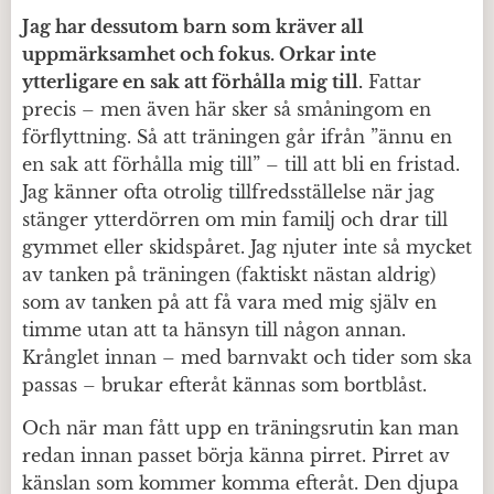
Jag har dessutom barn som kräver all
uppmärksamhet och fokus. Orkar inte
ytterligare en sak att förhålla mig till.
Fattar
precis – men även här sker så småningom en
förflyttning. Så att träningen går ifrån ”ännu en
en sak att förhålla mig till” – till att bli en fristad.
Jag känner ofta otrolig tillfredsställelse när jag
stänger ytterdörren om min familj och drar till
gymmet eller skidspåret. Jag njuter inte så mycket
av tanken på träningen (faktiskt nästan aldrig)
som av tanken på att få vara med mig själv en
timme utan att ta hänsyn till någon annan.
Krånglet innan – med barnvakt och tider som ska
passas – brukar efteråt kännas som bortblåst.
Och när man fått upp en träningsrutin kan man
redan innan passet börja känna pirret. Pirret av
känslan som kommer komma efteråt. Den djupa