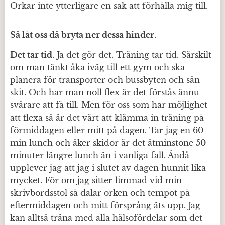
Orkar inte ytterligare en sak att förhålla mig till.
Så låt oss då bryta ner dessa hinder.
Det tar tid
. Ja det gör det. Träning tar tid. Särskilt
om man tänkt åka iväg till ett gym och ska
planera för transporter och bussbyten och sån
skit. Och har man noll flex är det förstås ännu
svårare att få till. Men för oss som har möjlighet
att flexa så är det värt att klämma in träning på
förmiddagen eller mitt på dagen. Tar jag en 60
min lunch och åker skidor är det åtminstone 50
minuter längre lunch än i vanliga fall. Ändå
upplever jag att jag i slutet av dagen hunnit lika
mycket. För om jag sitter limmad vid min
skrivbordsstol så dalar orken och tempot på
eftermiddagen och mitt försprång äts upp. Jag
kan alltså träna med alla hälsofördelar som det