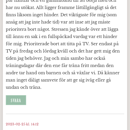
par hantlar och ett gummiband till att börja med och
har nu utökat. Allt ligger framme lättillgängligt så det
finns liksom inget hinder. Det viktigaste för mig (som
ansåg att jag inte hade tid) var att inse att jag måste
prioritera bort något. Stressen jag kände över att lägga
till ännu en sak i en fullspäckad vardag var ett hinder
för mig. Prioriterade bort att titta på TV. Ser endast på
TV på fredag och lördag kväll och det har gett mig den
tiden jag behöver. Jag och min sambo har också
träningsdagar där den ene får träna fritt medan den
andre tar hand om barnen och så växlar vi. Då känner
man inget dåligt samvete för att ge sig iväg eller gå
undan och träna.
SVARA
2023-02-25 kl. 14:12