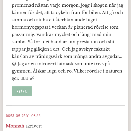
promenad nästan varje morgon, jogg i skogen när jag
känner för det, att ta cykeln framför bilen. Att gå och
simma och att ha ett återhämtande lugnt
hormonyogapass i veckan är planerad rörelse som
passar mig. Vandrar mycket och långt med min
sambo. Så fort det handlar om prestation och slit
tappar jag glädjen i det. Och jag avskyr faktiskt
känslan av träningsvärk som många andra avgudar…
😂 Jag är en introvert latmask som inte trivs på
gymmen. Älskar lugn och ro. Vilket rörelse i naturen
ger. 🧘🏼‍♀️ 🍃
SVARA
2023-02-25 kl. 08:33
Monnah
skriver: