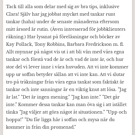
Tack till alla som delar med sig av bra tips, inklusive
Clara! Själv har jag jobbat mycket med tankar runt
tankar (haha) under de senaste månaderna eftersom
mitt årsord är rutin. (Även intresserad för jobbklienters
räkning.) Har lyssnat på föreläsningar och böcker av
Kay Pollack, Tony Robbins, Barbara Fredrickson m. fl.
Allt mynnar på något vis ut i att bli vän med våra egna
tankar och förstå vad de är och vad de inte är, och hur
stor del vi lever inne i våra huvuden. Att vi inte kommer
upp ur soffan betyder sällan att vi inte kan. Att vi slutar
tro på tråkningar från våra egna tankat som faktiskt är
tankar och inte sanningar är en viktig knut att lösa. ”Jag
är lat.” ”Det är ingen mening.” ”Jag kan inte.” ”Det går
inte.” Kommer dessa tankar kan man öva sig i att istället
tänka ”Jag väljer att göra något åt situationen.” ”Upp och
hoppa!” ”Du får ligga här i soffan och mysa när du
kommer in från din promenad.”