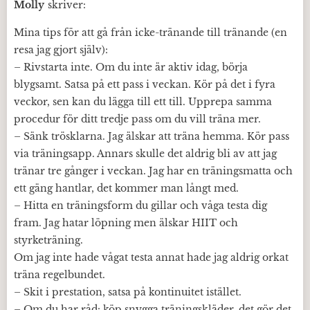
Molly
skriver:
Mina tips för att gå från icke-tränande till tränande (en
resa jag gjort själv):
– Rivstarta inte. Om du inte är aktiv idag, börja
blygsamt. Satsa på ett pass i veckan. Kör på det i fyra
veckor, sen kan du lägga till ett till. Upprepa samma
procedur för ditt tredje pass om du vill träna mer.
– Sänk trösklarna. Jag älskar att träna hemma. Kör pass
via träningsapp. Annars skulle det aldrig bli av att jag
tränar tre gånger i veckan. Jag har en träningsmatta och
ett gäng hantlar, det kommer man långt med.
– Hitta en träningsform du gillar och våga testa dig
fram. Jag hatar löpning men älskar HIIT och
styrketräning.
Om jag inte hade vågat testa annat hade jag aldrig orkat
träna regelbundet.
– Skit i prestation, satsa på kontinuitet istället.
– Om du har råd: köp snygga träningskläder, det gör det