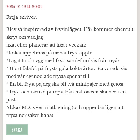
2025-01-19 kl. 20:02
Freja
skriver:
Blev så inspirerad av frysinlägget. Här kommer ohemult
skryt om vad jag
fixat eller planerar att fixa i veckan:
*Kokat äppelmos på tärnat fryst äpple
*Lagat torskrygg med fryst sandefjordsås från nyår
* Gjort falafel på frysta gula kokta ärtor. Serverade sås
med vår egenodlade frysta spenat till
* En bit fryst pajdeg ska bli två minipajer med getost
* fryst och tärnad pumpa från halloween ska ner i en
pasta
Älskar McGyver-matlagning (och uppenbarligen att
frysa ner saker haha)
SVARA