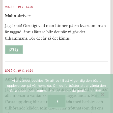
2025-01-19 kl. 14:58
Malin
skriver:
Jag är på! Otroligt vad man hinner på en kvart om man
är taggad, ännu lättare blir det när vi gör det
tillsammans. För det är så det känns!
SVARA
2025-01-19 kl. 14:24
Anneli
skriver:
Vi använder cookies för att se till att vi ger dig den bästa
upplevelsen på vår hemsida. Om du fortsätter att använda den
Jag är också på! Fast hallförvaringen tar jag till våren när
här webbplatsen kommer vi att anta att du godkänner detta.
alla mössor o vantar ska tvättas o läggas undan. Mitt
OK
första uppdrag blir att rensa i en låda med barbies och
tillhörande kläder. Min dotter har tröttnat (om det ens