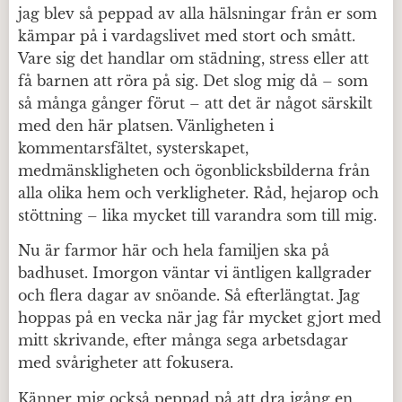
jag blev så peppad av alla hälsningar från er som
kämpar på i vardagslivet med stort och smått.
Vare sig det handlar om städning, stress eller att
få barnen att röra på sig. Det slog mig då – som
så många gånger förut – att det är något särskilt
med den här platsen. Vänligheten i
kommentarsfältet, systerskapet,
medmänskligheten och ögonblicksbilderna från
alla olika hem och verkligheter. Råd, hejarop och
stöttning – lika mycket till varandra som till mig.
Nu är farmor här och hela familjen ska på
badhuset. Imorgon väntar vi äntligen kallgrader
och flera dagar av snöande. Så efterlängtat. Jag
hoppas på en vecka när jag får mycket gjort med
mitt skrivande, efter många sega arbetsdagar
med svårigheter att fokusera.
Känner mig också peppad på att dra igång en