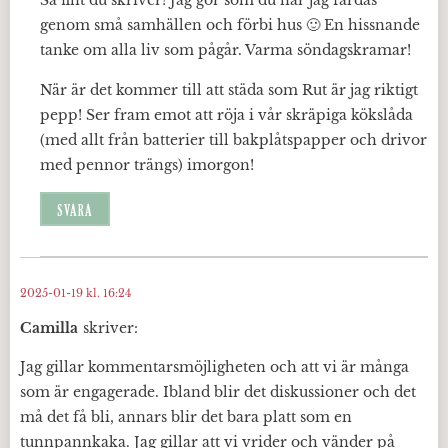
Så fint du skriver! Jag gör som du när jag färdas
genom små samhällen och förbi hus 🙂 En hissnande
tanke om alla liv som pågår. Varma söndagskramar!
När är det kommer till att städa som Rut är jag riktigt
pepp! Ser fram emot att röja i vår skräpiga kökslåda
(med allt från batterier till bakplåtspapper och drivor
med pennor trängs) imorgon!
SVARA
2025-01-19 kl. 16:24
Camilla
skriver:
Jag gillar kommentarsmöjligheten och att vi är många
som är engagerade. Ibland blir det diskussioner och det
må det få bli, annars blir det bara platt som en
tunnpannkaka. Jag gillar att vi vrider och vänder på