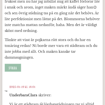
frukost men nu har jag inbillat mig att kaffet förlorar lite
i smak och arom, inget maken märkt ändå säger han😉
och sen övrig städning tas på en gång när det behövs. Är
lite perfektionist men lättat på det. Blommorna behöver
inte matcha mattan nedanför, haha. Men det är väldigt
skönt med ordning.
Tänkte att visst är pojkarna rätt stora och du har en
tonåring redan? Ni borde mer vara ett städteam och du
inte jobba med allt. Och maken kanske tar
dammsugningen.
SVARA
2025-01-19 kl. 18:01
UnderbaraClara
skriver:
Vi är ett städteam 🤗 lördagsstädningen tar vi alltid