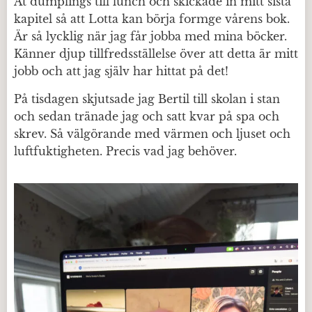
Åt dumplings till lunch och skickade in mitt sista
kapitel så att Lotta kan börja formge vårens bok.
Är så lycklig när jag får jobba med mina böcker.
Känner djup tillfredsställelse över att detta är mitt
jobb och att jag själv har hittat på det!
På tisdagen skjutsade jag Bertil till skolan i stan
och sedan tränade jag och satt kvar på spa och
skrev. Så välgörande med värmen och ljuset och
luftfuktigheten. Precis vad jag behöver.