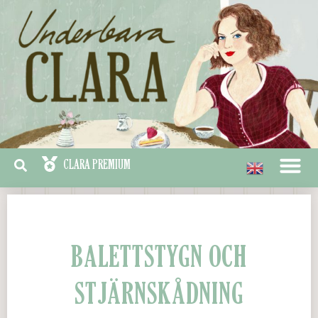
BALETTSTYGN OCH
STJÄRNSKÅDNING