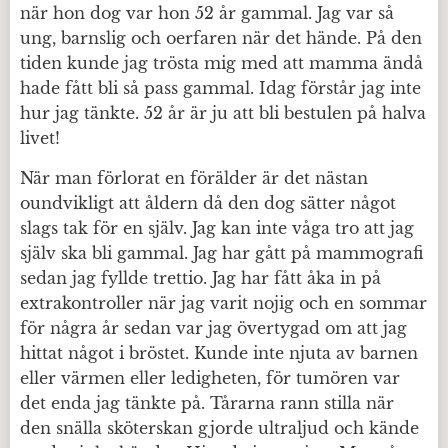
när hon dog var hon 52 år gammal. Jag var så
ung, barnslig och oerfaren när det hände. På den
tiden kunde jag trösta mig med att mamma ändå
hade fått bli så pass gammal. Idag förstår jag inte
hur jag tänkte. 52 år är ju att bli bestulen på halva
livet!
När man förlorat en förälder är det nästan
oundvikligt att åldern då den dog sätter något
slags tak för en själv. Jag kan inte våga tro att jag
själv ska bli gammal. Jag har gått på mammografi
sedan jag fyllde trettio. Jag har fått åka in på
extrakontroller när jag varit nojig och en sommar
för några år sedan var jag övertygad om att jag
hittat något i bröstet. Kunde inte njuta av barnen
eller värmen eller ledigheten, för tumören var
det enda jag tänkte på. Tårarna rann stilla när
den snälla sköterskan gjorde ultraljud och kände