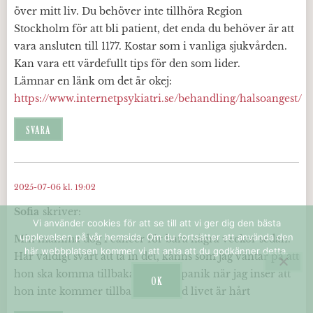
över mitt liv. Du behöver inte tillhöra Region
Stockholm för att bli patient, det enda du behöver är att
vara ansluten till 1177. Kostar som i vanliga sjukvården.
Kan vara ett värdefullt tips för den som lider.
Lämnar en länk om det är okej:
https://www.internetpsykiatri.se/behandling/halsoangest/
SVARA
2025-07-06 kl. 19:02
Sofia
skriver:
Vi använder cookies för att se till att vi ger dig den bästa
upplevelsen på vår hemsida. Om du fortsätter att använda den
Min mamma dog i cancer för bara några veckor sedan.
här webbplatsen kommer vi att anta att du godkänner detta.
Har väldigt svårt att ta in det, känns som jag väntar på att
hon ska komma tillbaka men får panik när jag inser att
OK
hon inte kommer tillbaka. Fan vad livet är hårt