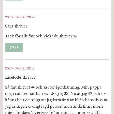
2025-07-06 kl. 23:26
Sara
skriver:
Tack för allt fint och klokt du skriver 🩷
SVARA
2025-07-06 kl. 23:12
Liselotte
skriver:
Så fint skrivet ❤️ och så stor igenkänning. Min pappa
dog i cancer när han var 50, jag 23. Nu är jag 42 och det
känns helt orimligt att jag bara är 8 år ifrån hans livsslut.
Jag är ingen oroligt lagd person men ändå finns inom
mig nån slags ”övertygelse” om att jag kommer att få