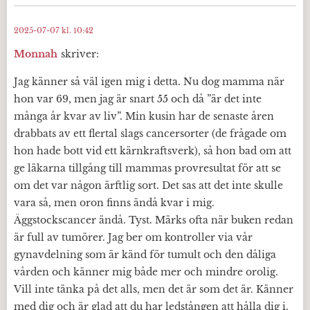
2025-07-07 kl. 10:42
Monnah
skriver:
Jag känner så väl igen mig i detta. Nu dog mamma när
hon var 69, men jag är snart 55 och då ”är det inte
många år kvar av liv”. Min kusin har de senaste åren
drabbats av ett flertal slags cancersorter (de frågade om
hon hade bott vid ett kärnkraftsverk), så hon bad om att
ge läkarna tillgång till mammas provresultat för att se
om det var någon ärftlig sort. Det sas att det inte skulle
vara så, men oron finns ändå kvar i mig.
Äggstockscancer ändå. Tyst. Märks ofta när buken redan
är full av tumörer. Jag ber om kontroller via vår
gynavdelning som är känd för tumult och den dåliga
vården och känner mig både mer och mindre orolig.
Vill inte tänka på det alls, men det är som det är. Känner
med dig och är glad att du har ledstången att hålla dig i.