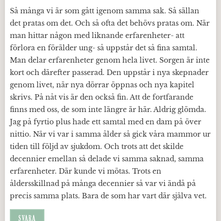
Så många vi är som gått igenom samma sak. Så sällan
det pratas om det. Och så ofta det behövs pratas om. När
man hittar någon med liknande erfarenheter- att
förlora en förälder ung- så uppstår det så fina samtal.
Man delar erfarenheter genom hela livet. Sorgen är inte
kort och därefter passerad. Den uppstår i nya skepnader
genom livet, när nya dörrar öppnas och nya kapitel
skrivs. På nåt vis är den också fin. Att de fortfarande
finns med oss, de som inte längre är här. Aldrig glömda.
Jag på fyrtio plus hade ett samtal med en dam på över
nittio. När vi var i samma ålder så gick våra mammor ur
tiden till följd av sjukdom. Och trots att det skilde
decennier emellan så delade vi samma saknad, samma
erfarenheter. Där kunde vi mötas. Trots en
åldersskillnad på många decennier så var vi ändå på
precis samma plats. Bara de som har vart där själva vet.
SVARA