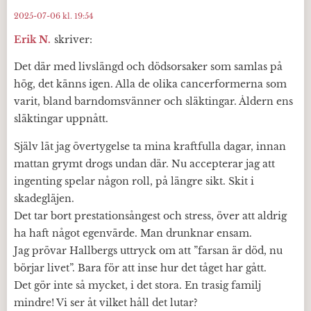
2025-07-06 kl. 19:54
Erik N.
skriver:
Det där med livslängd och dödsorsaker som samlas på
hög, det känns igen. Alla de olika cancerformerna som
varit, bland barndomsvänner och släktingar. Åldern ens
släktingar uppnått.
Själv lät jag övertygelse ta mina kraftfulla dagar, innan
mattan grymt drogs undan där. Nu accepterar jag att
ingenting spelar någon roll, på längre sikt. Skit i
skadegläjen.
Det tar bort prestationsångest och stress, över att aldrig
ha haft något egenvärde. Man drunknar ensam.
Jag prövar Hallbergs uttryck om att ”farsan är död, nu
börjar livet”. Bara för att inse hur det tåget har gått.
Det gör inte så mycket, i det stora. En trasig familj
mindre! Vi ser åt vilket håll det lutar?