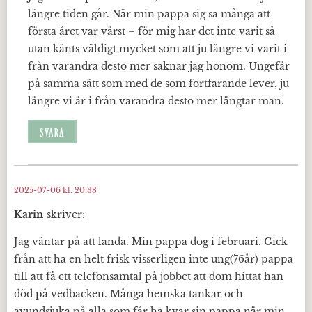
längre tiden går. När min pappa sig sa många att
första året var värst – för mig har det inte varit så
utan känts väldigt mycket som att ju längre vi varit i
från varandra desto mer saknar jag honom. Ungefär
på samma sätt som med de som fortfarande lever, ju
längre vi är i från varandra desto mer längtar man.
SVARA
2025-07-06 kl. 20:38
Karin
skriver:
Jag väntar på att landa. Min pappa dog i februari. Gick
från att ha en helt frisk visserligen inte ung(76år) pappa
till att få ett telefonsamtal på jobbet att dom hittat han
död på vedbacken. Många hemska tankar och
avundsjuka på alla som får ha kvar sin pappa när min