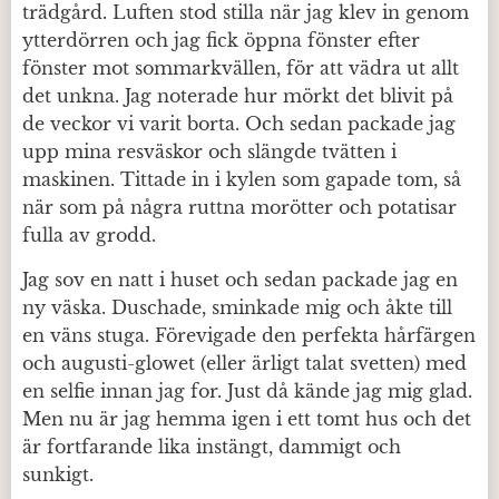
trädgård. Luften stod stilla när jag klev in genom
ytterdörren och jag fick öppna fönster efter
fönster mot sommarkvällen, för att vädra ut allt
det unkna. Jag noterade hur mörkt det blivit på
de veckor vi varit borta. Och sedan packade jag
upp mina resväskor och slängde tvätten i
maskinen. Tittade in i kylen som gapade tom, så
när som på några ruttna morötter och potatisar
fulla av grodd.
Jag sov en natt i huset och sedan packade jag en
ny väska. Duschade, sminkade mig och åkte till
en väns stuga. Förevigade den perfekta hårfärgen
och augusti-glowet (eller ärligt talat svetten) med
en selfie innan jag for. Just då kände jag mig glad.
Men nu är jag hemma igen i ett tomt hus och det
är fortfarande lika instängt, dammigt och
sunkigt.