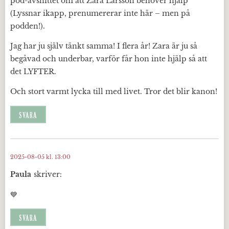
pod-avsnittet om att Zara Larsson behöver hjälp
(Lyssnar ikapp, prenumererar inte här – men på
podden!).
Jag har ju själv tänkt samma! I flera år! Zara är ju så
begåvad och underbar, varför får hon inte hjälp så att
det LYFTER.
Och stort varmt lycka till med livet. Tror det blir kanon!
SVARA
2025-08-05 kl. 13:00
Paula
skriver:
💙
SVARA