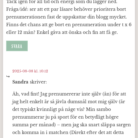
Tack igen för all tid och energi som du lägger ned.
Fråga/idé: ser att ett par läsare behöver prioritera bort
prenumerationen fast de uppskattar din blogg mycket.
Finns det chans att ge bort en prenumeration under t x 6
eller 12 mån? Enkel gåva att önska och fin att få ge.
SVARA
2025-08-08 kl. 10:12
Sandra
skriver:
Åh, vad fint! Jag prenumererar inte själv (än) för att
jag helt enkelt är så jävla dumsnål mot mig själv (är
det typiskt kvinnligt på någe vis? Min sambo
prenummerar ju på sport för en betydligt högre
summa per månad) – men jag ska snart släppa sargen
och komma in i matchen (Direkt efter det att detta