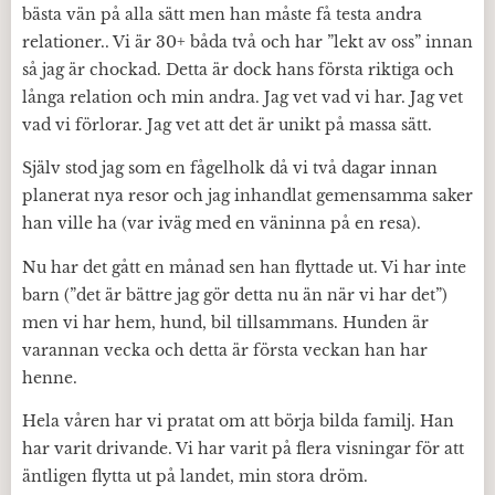
bästa vän på alla sätt men han måste få testa andra
relationer.. Vi är 30+ båda två och har ”lekt av oss” innan
så jag är chockad. Detta är dock hans första riktiga och
långa relation och min andra. Jag vet vad vi har. Jag vet
vad vi förlorar. Jag vet att det är unikt på massa sätt.
Själv stod jag som en fågelholk då vi två dagar innan
planerat nya resor och jag inhandlat gemensamma saker
han ville ha (var iväg med en väninna på en resa).
Nu har det gått en månad sen han flyttade ut. Vi har inte
barn (”det är bättre jag gör detta nu än när vi har det”)
men vi har hem, hund, bil tillsammans. Hunden är
varannan vecka och detta är första veckan han har
henne.
Hela våren har vi pratat om att börja bilda familj. Han
har varit drivande. Vi har varit på flera visningar för att
äntligen flytta ut på landet, min stora dröm.