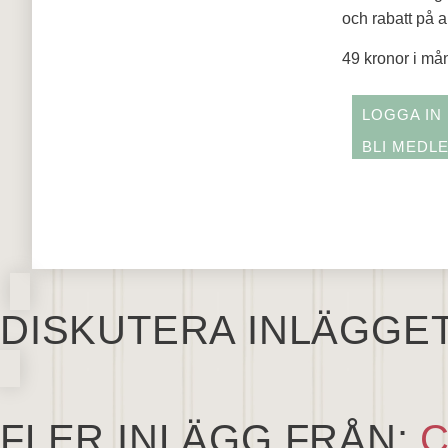
och rabatt på 
49 kronor i må
LOGGA IN
BLI MEDL
DISKUTERA INLÄGGE
FLER INLÄGG FRÅN:
C