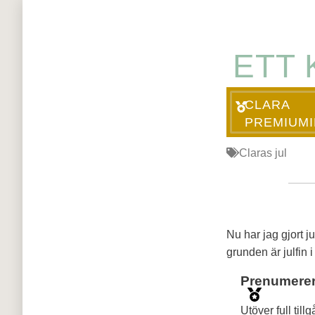
ETT 
CLARA
PREMIUM
Claras jul
Nu har jag gjort ju
grunden är julfin i 
Prenumerer
Utöver full till