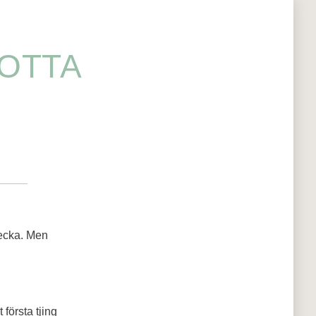
LOTTA
 vecka. Men
 första tjing