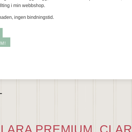
allting i min webbshop.
naden, ingen bindningstid.
EM!
T
LARA PREMIUM
,
CLAR