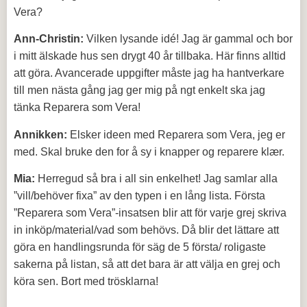
Vera?
Ann-Christin:
Vilken lysande idé! Jag är gammal och bor
i mitt älskade hus sen drygt 40 år tillbaka. Här finns alltid
att göra. Avancerade uppgifter måste jag ha hantverkare
till men nästa gång jag ger mig på ngt enkelt ska jag
tänka Reparera som Vera!
Annikken:
Elsker ideen med Reparera som Vera, jeg er
med. Skal bruke den for å sy i knapper og reparere klær.
Mia:
Herregud så bra i all sin enkelhet! Jag samlar alla
”vill/behöver fixa” av den typen i en lång lista. Första
”Reparera som Vera”-insatsen blir att för varje grej skriva
in inköp/material/vad som behövs. Då blir det lättare att
göra en handlingsrunda för säg de 5 första/ roligaste
sakerna på listan, så att det bara är att välja en grej och
köra sen. Bort med trösklarna!