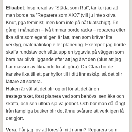
Elisabet:
Inspirerad av ”Städa som Rut”, tänker jag att
man borde ha ”Reparera som XXX” (vill ju inte skriva
Knut, pga feminist, men kom inte på nåt klatschigt). En
gång i månaden – två timmar borde räcka – reparera eller
fixa sånt som egentligen är lätt, men som kräver lite
verktyg, materialinköp eller planering. Exempel: jag borde
skaffa rundstav och sätta upp en tygtavla på väggen som
bara har blivit liggande efter att jag ärvt den (plus att jag
har massor av liknande fix att göra). Du Clara borde
kanske fixa till ett par hyllor till i ditt linneskåp, så det blir
lättare att sortera.
Haken är väl att det blir ogjort för att det är en
trestegsraket, först planera vad som behövs, sen åka och
skaffa, och sen utföra själva jobbet. Och bor man då långt
från lämpliga butiker blir det ännu svårare att verkligen få
det gjort.
Vera:
Får jag lov att föreslå mitt namn? Reparera som