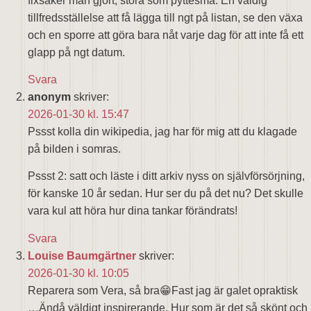
fixsaker man gjort, stora som pyttesmå. En väldig
tillfredsställelse att få lägga till ngt på listan, se den växa
och en sporre att göra bara nåt varje dag för att inte få ett
glapp på ngt datum.
Svara
anonym
skriver:
2026-01-30 kl. 15:47
Pssst kolla din wikipedia, jag har för mig att du klagade
på bilden i somras.
Pssst 2: satt och läste i ditt arkiv nyss on självförsörjning,
för kanske 10 år sedan. Hur ser du på det nu? Det skulle
vara kul att höra hur dina tankar förändrats!
Svara
Louise Baumgärtner
skriver:
2026-01-30 kl. 10:05
Reparera som Vera, så bra😁Fast jag är galet opraktisk
…Ändå väldigt inspirerande. Hur som är det så skönt och