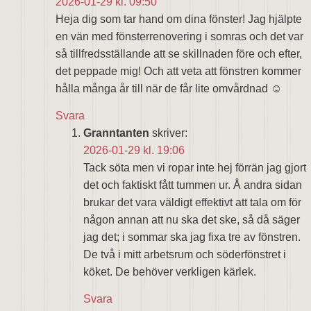
2026-01-29 kl. 09:50
Heja dig som tar hand om dina fönster! Jag hjälpte
en vän med fönsterrenovering i somras och det var
så tillfredsställande att se skillnaden före och efter,
det peppade mig! Och att veta att fönstren kommer
hålla många år till när de får lite omvårdnad ☺️
Svara
Granntanten
skriver:
2026-01-29 kl. 19:06
Tack söta men vi ropar inte hej förrän jag gjort
det och faktiskt fått tummen ur. Å andra sidan
brukar det vara väldigt effektivt att tala om för
någon annan att nu ska det ske, så då säger
jag det; i sommar ska jag fixa tre av fönstren.
De två i mitt arbetsrum och söderfönstret i
köket. De behöver verkligen kärlek.
Svara