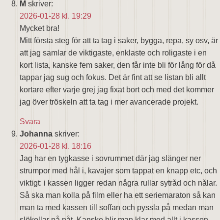
M
skriver:
2026-01-28 kl. 19:29
Mycket bra!
Mitt första steg för att ta tag i saker, bygga, repa, sy osv, är
att jag samlar de viktigaste, enklaste och roligaste i en
kort lista, kanske fem saker, den får inte bli för lång för då
tappar jag sug och fokus. Det är fint att se listan bli allt
kortare efter varje grej jag fixat bort och med det kommer
jag över tröskeln att ta tag i mer avancerade projekt.
Svara
Johanna
skriver:
2026-01-28 kl. 18:16
Jag har en tygkasse i sovrummet där jag slänger ner
strumpor med hål i, kavajer som tappat en knapp etc, och
viktigt: i kassen ligger redan några rullar sytråd och nålar.
Så ska man kolla på film eller ha ett seriemaraton så kan
man ta med kassen till soffan och pyssla på medan man
slökollar på nåt. Kanske blir man klar med allt i kassen,