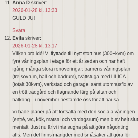
Anna D
skriver:
2026-01-28 kl. 13:33
GULD JU!
Svara
Evita
skriver:
2026-01-28 kl. 13:17
Vilken bra idé! Vi flyttade till nytt stort hus (300+kvm) om
fyra våningsplan i etage för ett år sedan och har haft
igång många stora renoveringar; barnens våningsplan
(tre sovrum, hall och badrum), tvättstuga med lill-ICA
(totalt 30kvm), verkstad och garage, samt utomhusfix av
en trött trädgård och flagnande färg på altan och
balkong…i november bestämde oss för att pausa.
Vi hade planer på att fortsätta med den sociala våningen
(entré, wc, kök, matsal och vardagsrum) men blev helt slut
mentalt. Just nu är vi inte sugna på att göra någonting
alls. Men det finns mängder med småsaker att göra för