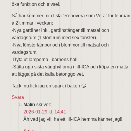
öka funktion och trivsel.
Så här kommer min lista ”Renovera som Vera” för februari
á 2 timmar i veckan:
-Nya gardiner inkl. gardinstänger till matsal och
vardagsrum (1 stort rum med sex fönster).
-Nya fönsterlampor och blommor till matsal och
vardagsrum.
-Byta ut lamporna i barnens hall.
-Sätta upp sista vägghyllorna i lill-ICA och köpa en matta
att lägga på det kalla betonggolvet.
Tack, nu fick jag en spark i baken 🙂
Svara
Malin
skriver:
2026-01-29 kl. 14:41
Åh vad jag vill ha ett lill-ICA hemma känner jag!!
Svara