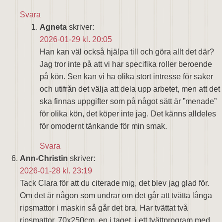
Svara
Agneta
skriver:
2026-01-29 kl. 20:05
Han kan väl också hjälpa till och göra allt det där?
Jag tror inte på att vi har specifika roller beroende
på kön. Sen kan vi ha olika stort intresse för saker
och utifrån det välja att dela upp arbetet, men att det
ska finnas uppgifter som på något sätt är ”menade”
för olika kön, det köper inte jag. Det känns alldeles
för omodernt tänkande för min smak.
Svara
Ann-Christin
skriver:
2026-01-28 kl. 23:19
Tack Clara för att du citerade mig, det blev jag glad för.
Om det är någon som undrar om det går att tvätta långa
ripsmattor i maskin så går det bra. Har tvättat två
ripsmattor, 70x250cm, en i taget, i ett tvättprogram med