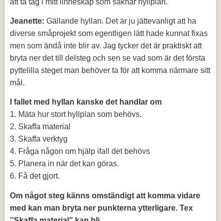
att ta tag i mitt linneskåp som saknar hyllplan.
Jeanette:
Gällande hyllan. Det är ju jättevanligt att ha
diverse småprojekt som egentligen lätt hade kunnat fixas
men som ändå inte blir av. Jag tycker det är praktiskt att
bryta ner det till delsteg och sen se vad som är det första
pyttelilla steget man behöver ta för att komma närmare sitt
mål.
I fallet med hyllan kanske det handlar om
1. Mäta hur stort hyllplan som behövs.
2. Skaffa material
3. Skaffa verktyg
4. Fråga någon om hjälp ifall det behövs
5. Planera in när det kan göras.
6. Få det gjort.
Om något steg känns omständigt att komma vidare
med kan man bryta ner punkterna ytterligare. Tex
”Skaffa material” kan bli