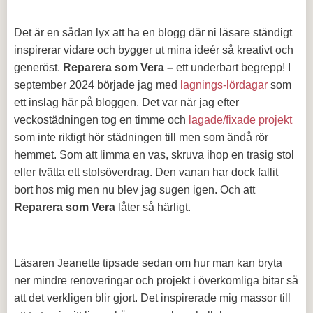
Det är en sådan lyx att ha en blogg där ni läsare ständigt
inspirerar vidare och bygger ut mina ideér så kreativt och
generöst.
Reparera som Vera –
ett underbart begrepp! I
september 2024 började jag med
lagnings-lördagar
som
ett inslag här på bloggen. Det var när jag efter
veckostädningen tog en timme och
lagade/fixade projekt
som inte riktigt hör städningen till men som ändå rör
hemmet. Som att limma en vas, skruva ihop en trasig stol
eller tvätta ett stolsöverdrag. Den vanan har dock fallit
bort hos mig men nu blev jag sugen igen. Och att
Reparera som Vera
låter så härligt.
Läsaren Jeanette tipsade sedan om hur man kan bryta
ner mindre renoveringar och projekt i överkomliga bitar så
att det verkligen blir gjort. Det inspirerade mig massor till