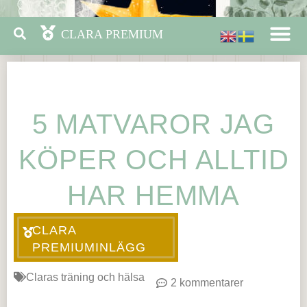
5 MATVAROR JAG
KÖPER OCH ALLTID
HAR HEMMA
CLARA
PREMIUMINLÄGG
Claras träning och hälsa
2 kommentarer