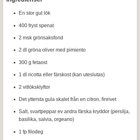
En stor gul lök
400 fryst spenat
2 msk grönsaksfond
2 dl gröna oliver med pimiento
300 g fetaost
1 dl ricotta eller färskost (kan uteslutas)
2 vitlöksklyftor
Det yttersta gula skalet från en citron, finrivet
Salt, svartpeppar ev andra färska kryddor (persilja,
basilika, salvia, orgeano)
1 fp filodeg