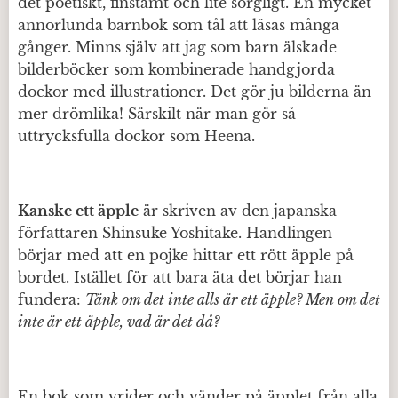
det poetiskt, finstämt och lite sorgligt. En mycket
annorlunda barnbok som tål att läsas många
gånger. Minns själv att jag som barn älskade
bilderböcker som kombinerade handgjorda
dockor med illustrationer. Det gör ju bilderna än
mer drömlika! Särskilt när man gör så
uttrycksfulla dockor som Heena.
Kanske ett äpple
är skriven av den japanska
författaren Shinsuke Yoshitake. Handlingen
börjar med att en pojke hittar ett rött äpple på
bordet. Istället för att bara äta det börjar han
fundera:
Tänk om det inte alls är ett äpple? Men om det
inte är ett äpple, vad är det då?
En bok som vrider och vänder på äpplet från alla