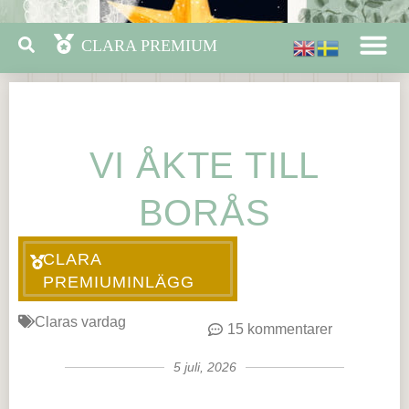
VI ÅKTE TILL
BORÅS
CLARA
PREMIUMINLÄGG
Claras vardag
15 kommentarer
5 juli, 2026