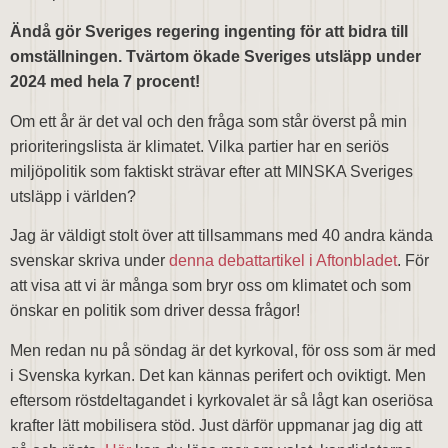
Ändå gör Sveriges regering ingenting för att bidra till
omställningen. Tvärtom ökade Sveriges utsläpp under
2024 med hela 7 procent!
Om ett år är det val och den fråga som står överst på min
prioriteringslista är klimatet. Vilka partier har en seriös
miljöpolitik som faktiskt strävar efter att MINSKA Sveriges
utsläpp i världen?
Jag är väldigt stolt över att tillsammans med 40 andra kända
svenskar skriva under
denna debattartikel i Aftonbladet
. För
att visa att vi är många som bryr oss om klimatet och som
önskar en politik som driver dessa frågor!
Men redan nu på söndag är det kyrkoval, för oss som är med
i Svenska kyrkan. Det kan kännas perifert och oviktigt. Men
eftersom röstdeltagandet i kyrkovalet är så lågt kan oseriösa
krafter lätt mobilisera stöd. Just därför uppmanar jag dig att