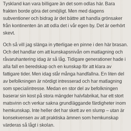
Tyskland kan vara billigare än det som odlas här. Bara
frakten borde göra det omöjligt. Men med dagens
subventioner och bidrag är det bättre att handla grönsaker
från kontinenten än att odla det i vår egen by. Det är oerhört
skevt.
Och så vill jag slänga in ytterligae en pinne i den här brasan.
Och det handlar om att kunskapsnivån om matlagning och
råvaruhantering idag är så låg. Tidigare generationer hade i
alla fall en beredskap och en kunskap för att klara av
fattigare tider. Men idag står många handfallna. En liten del
av befolkningen är nördigt intresserad och har matlagning
som specialintresse. Medan en stor del av befolkningen
baserar sin kost på stora mängder halvfabrikat, har ett stort
matsvinn och verkar sakna grundläggande färdigheter inom
hemkunskap. Inte heller det har skett av en slump – utan är
konsekvensen av att praktiska ämnen som hemkunskap
värderas så lågt i skolan.