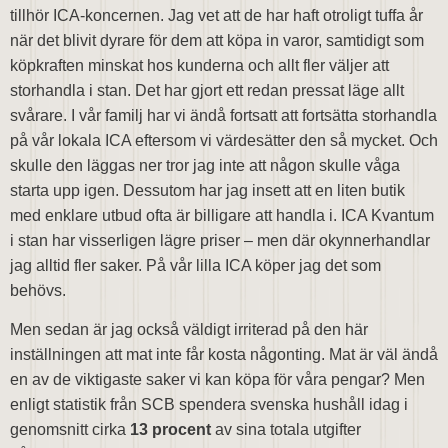
tillhör ICA-koncernen. Jag vet att de har haft otroligt tuffa år
när det blivit dyrare för dem att köpa in varor, samtidigt som
köpkraften minskat hos kunderna och allt fler väljer att
storhandla i stan. Det har gjort ett redan pressat läge allt
svårare. I vår familj har vi ändå fortsatt att fortsätta storhandla
på vår lokala ICA eftersom vi värdesätter den så mycket. Och
skulle den läggas ner tror jag inte att någon skulle våga
starta upp igen. Dessutom har jag insett att en liten butik
med enklare utbud ofta är billigare att handla i. ICA Kvantum
i stan har visserligen lägre priser – men där okynnerhandlar
jag alltid fler saker. På vår lilla ICA köper jag det som
behövs.
Men sedan är jag också väldigt irriterad på den här
inställningen att mat inte får kosta någonting. Mat är väl ändå
en av de viktigaste saker vi kan köpa för våra pengar? Men
enligt statistik från SCB spendera svenska hushåll idag i
genomsnitt cirka
13 procent
av sina totala utgifter