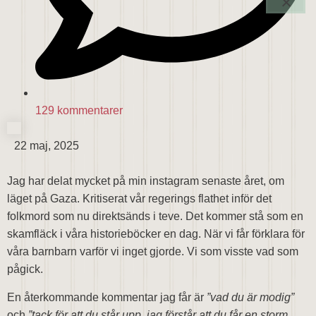
129 kommentarer
22 maj, 2025
Jag har delat mycket på min instagram senaste året, om
läget på Gaza. Kritiserat vår regerings flathet inför det
folkmord som nu direktsänds i teve. Det kommer stå som en
skamfläck i våra historieböcker en dag. När vi får förklara för
våra barnbarn varför vi inget gjorde. Vi som visste vad som
pågick.
En återkommande kommentar jag får är
”vad du är modig”
och
”tack för att du står upp, jag förstår att du får en storm