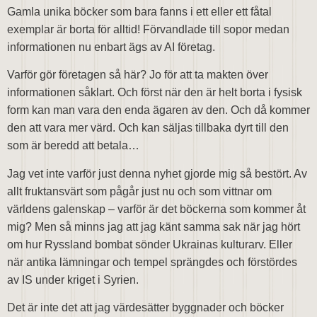
Gamla unika böcker som bara fanns i ett eller ett fåtal
exemplar är borta för alltid! Förvandlade till sopor medan
informationen nu enbart ägs av AI företag.
Varför gör företagen så här? Jo för att ta makten över
informationen såklart. Och först när den är helt borta i fysisk
form kan man vara den enda ägaren av den. Och då kommer
den att vara mer värd. Och kan säljas tillbaka dyrt till den
som är beredd att betala…
Jag vet inte varför just denna nyhet gjorde mig så bestört. Av
allt fruktansvärt som pågår just nu och som vittnar om
världens galenskap – varför är det böckerna som kommer åt
mig? Men så minns jag att jag känt samma sak när jag hört
om hur Ryssland bombat sönder Ukrainas kulturarv. Eller
när antika lämningar och tempel sprängdes och förstördes
av IS under kriget i Syrien.
Det är inte det att jag värdesätter byggnader och böcker