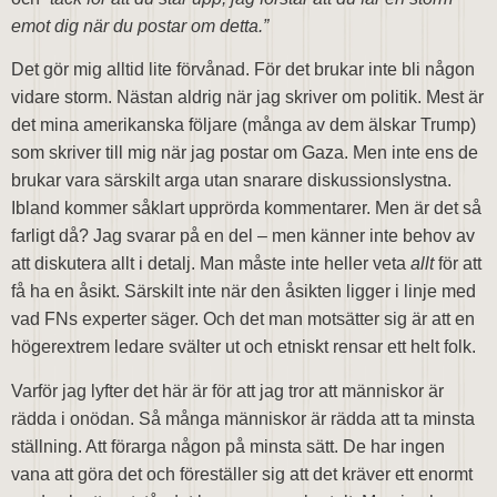
emot dig när du postar om detta.”
Det gör mig alltid lite förvånad. För det brukar inte bli någon
vidare storm. Nästan aldrig när jag skriver om politik. Mest är
det mina amerikanska följare (många av dem älskar Trump)
som skriver till mig när jag postar om Gaza. Men inte ens de
brukar vara särskilt arga utan snarare diskussionslystna.
Ibland kommer såklart upprörda kommentarer. Men är det så
farligt då? Jag svarar på en del – men känner inte behov av
att diskutera allt i detalj. Man måste inte heller veta
allt
för att
få ha en åsikt. Särskilt inte när den åsikten ligger i linje med
vad FNs experter säger. Och det man motsätter sig är att en
högerextrem ledare svälter ut och etniskt rensar ett helt folk.
Varför jag lyfter det här är för att jag tror att människor är
rädda i onödan. Så många människor är rädda att ta minsta
ställning. Att förarga någon på minsta sätt. De har ingen
vana att göra det och föreställer sig att det kräver ett enormt