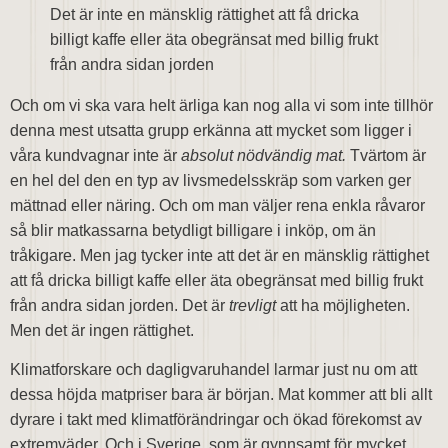
Det är inte en mänsklig rättighet att få dricka
billigt kaffe eller äta obegränsat med billig frukt
från andra sidan jorden
Och om vi ska vara helt ärliga kan nog alla vi som inte tillhör
denna mest utsatta grupp erkänna att mycket som ligger i
våra kundvagnar inte är
absolut nödvändig mat.
Tvärtom är
en hel del den en typ av livsmedelsskräp som varken ger
mättnad eller näring. Och om man väljer rena enkla råvaror
så blir matkassarna betydligt billigare i inköp, om än
tråkigare. Men jag tycker inte att det är en mänsklig rättighet
att få dricka billigt kaffe eller äta obegränsat med billig frukt
från andra sidan jorden. Det är
trevligt
att ha möjligheten.
Men det är ingen rättighet.
Klimatforskare och dagligvaruhandel larmar just nu om att
dessa höjda matpriser bara är början. Mat kommer att bli allt
dyrare i takt med klimatförändringar och ökad förekomst av
extremväder. Och i Sverige, som är gynnsamt för mycket