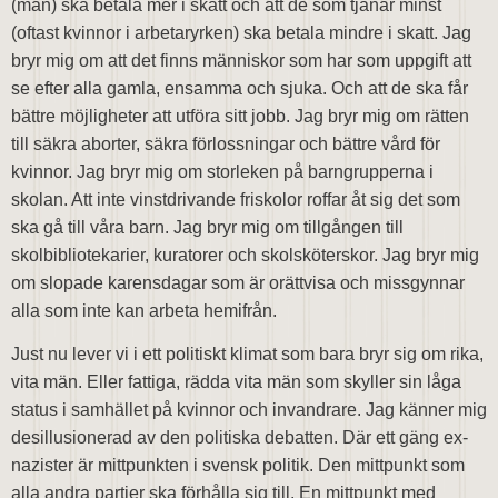
(män) ska betala mer i skatt och att de som tjänar minst
(oftast kvinnor i arbetaryrken) ska betala mindre i skatt. Jag
bryr mig om att det finns människor som har som uppgift att
se efter alla gamla, ensamma och sjuka. Och att de ska får
bättre möjligheter att utföra sitt jobb. Jag bryr mig om rätten
till säkra aborter, säkra förlossningar och bättre vård för
kvinnor. Jag bryr mig om storleken på barngrupperna i
skolan. Att inte vinstdrivande friskolor roffar åt sig det som
ska gå till våra barn. Jag bryr mig om tillgången till
skolbibliotekarier, kuratorer och skolsköterskor. Jag bryr mig
om slopade karensdagar som är orättvisa och missgynnar
alla som inte kan arbeta hemifrån.
Just nu lever vi i ett politiskt klimat som bara bryr sig om rika,
vita män. Eller fattiga, rädda vita män som skyller sin låga
status i samhället på kvinnor och invandrare. Jag känner mig
desillusionerad av den politiska debatten. Där ett gäng ex-
nazister är mittpunkten i svensk politik. Den mittpunkt som
alla andra partier ska förhålla sig till. En mittpunkt med