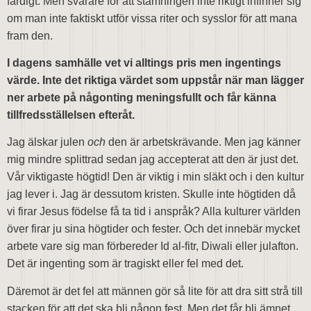
färdigt. Men svårare för att stämningen inte riktigt infinner sig
om man inte faktiskt utför vissa riter och sysslor för att mana
fram den.
I dagens samhälle vet vi alltings pris men ingentings
värde. Inte det riktiga värdet som uppstår när man lägger
ner arbete på någonting meningsfullt och får känna
tillfredsställelsen efteråt.
Jag älskar julen
och
den är arbetskrävande. Men jag känner
mig mindre splittrad sedan jag accepterat att den är just det.
Vår viktigaste högtid! Den är viktig i min släkt och i den kultur
jag lever i. Jag är dessutom kristen. Skulle inte högtiden då
vi firar Jesus födelse få ta tid i anspråk? Alla kulturer världen
över firar ju sina högtider och fester. Och det innebär mycket
arbete vare sig man förbereder Id al-fitr, Diwali eller julafton.
Det är ingenting som är tragiskt eller fel med det.
Däremot är det fel att männen gör så lite för att dra sitt strå till
stacken för att det ska bli någon fest. Men det får bli ämnet