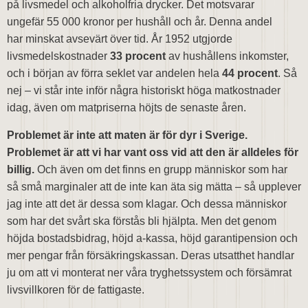
på livsmedel och alkoholfria drycker. Det motsvarar
ungefär 55 000 kronor per hushåll och år. Denna andel
har minskat avsevärt över tid. År 1952 utgjorde
livsmedelskostnader
33 procent
av hushållens inkomster,
och i början av förra seklet var andelen hela
44 procent
. Så
nej – vi står inte inför några historiskt höga matkostnader
idag, även om matpriserna höjts de senaste åren.
Problemet är inte att maten är för dyr i Sverige.
Problemet är att vi har vant oss vid att den är alldeles för
billig.
Och även om det finns en grupp människor som har
så små marginaler att de inte kan äta sig mätta – så upplever
jag inte att det är dessa som klagar. Och dessa människor
som har det svårt ska förstås bli hjälpta. Men det genom
höjda bostadsbidrag, höjd a-kassa, höjd garantipension och
mer pengar från försäkringskassan. Deras utsatthet handlar
ju om att vi monterat ner våra tryghetssystem och försämrat
livsvillkoren för de fattigaste.