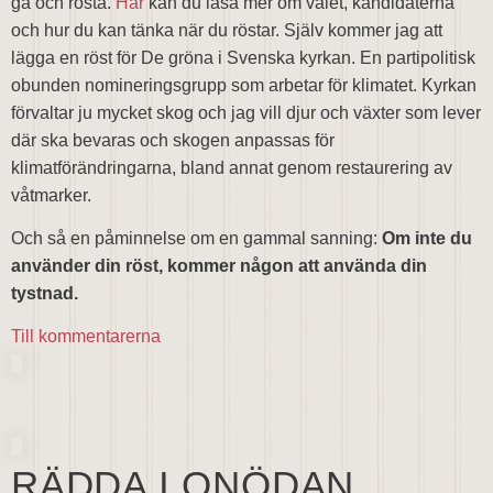
gå och rösta.
Här
kan du läsa mer om valet, kandidaterna
och hur du kan tänka när du röstar. Själv kommer jag att
lägga en röst för De gröna i Svenska kyrkan. En partipolitisk
obunden nomineringsgrupp som arbetar för klimatet. Kyrkan
förvaltar ju mycket skog och jag vill djur och växter som lever
där ska bevaras och skogen anpassas för
klimatförändringarna, bland annat genom restaurering av
våtmarker.
Och så en påminnelse om en gammal sanning:
Om inte du
använder din röst, kommer någon att använda din
tystnad.
Till kommentarerna
RÄDDA I ONÖDAN