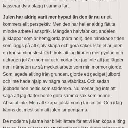
kasserar dyra plagg i samma fart.
Julen har aldrig varit mer hypad än den är nu ur
ett
kommersiellt perspektiv. Men den har heller aldrig fått ta
mindre arbete i anspråk. Mängden halvfabrikat, andelen
julklappar som är hemgjorda (nära noll), den minskade tiden
som läggs på att själv skapa och göra saker. Istället är julen
en konsumtionsfest. Och trots att jag firar en mer pyntad och
utdragen jul än mormor och morfar tror jag inte att jag lägger
ner i närheten av så mycket arbete som min mormor gjorde.
Som lagade allting från grunden, gjorde ett gediget julbord
och inte hade hjälp av några halvfabrikat. Och sedan
jobbade hon heltid som städerska. Nu menar jag inte att
säga att jag därför borde göra samma sak som henne.
Absolut inte. Men att skapa julstämning tar sin tid. Och idag
känns det mest som att julen tar pengarna.
De moderna jularna har blivit lättare för att vi kan köpa allting