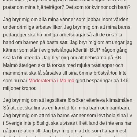
pratar om mina hjärtefrågor? Det som rör kvinnor och barn?
Jag bryr mig om alla mina vänner som jobbar inom vården
under orimliga arbetsvillkor. Jag bryr mig om att mina barns
pedagoger ska ha rimliga arbetsdagar så att de orkar ta
hand om barnen på bästa sätt. Jag bryr mig om att ungar jag
känner som står i evighetslånga köer till BUP någon gång
ska få bli utredda. Jag bryr mig om att bebisarna på BB
Malmö återigen ska få torkas med mjuka tvättlappar och
mammorna ska få sårsalva till sina ömma bröstvårtor. Inte
som nu när
Moderaterna i Malmö
gjort besparingar på 146
miljoner kronor.
Jag bryr mig om att lagstiftare försöker efterleva klimatmålen.
Så att det ska finnas en framtid för mina barn och barnbarn.
Jag bryr mig om att mina barns vänner som levt hela sina liv
i Sverige inte plötsligt ska utvisas till ett land de inte ens har
någon relation till. Jag bryr mig om att de som tjänar mest