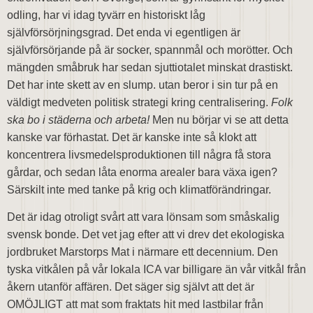
odling, har vi idag tyvärr en historiskt låg
självförsörjningsgrad. Det enda vi egentligen är
självförsörjande på är socker, spannmål och morötter. Och
mängden småbruk har sedan sjuttiotalet minskat drastiskt.
Det har inte skett av en slump. utan beror i sin tur på en
väldigt medveten politisk strategi kring centralisering.
Folk
ska bo i städerna och arbeta!
Men nu börjar vi se att detta
kanske var förhastat. Det är kanske inte så klokt att
koncentrera livsmedelsproduktionen till några få stora
gårdar, och sedan låta enorma arealer bara växa igen?
Särskilt inte med tanke på krig och klimatförändringar.
Det är idag otroligt svårt att vara lönsam som småskalig
svensk bonde. Det vet jag efter att vi drev det ekologiska
jordbruket Marstorps Mat i närmare ett decennium. Den
tyska vitkålen på vår lokala ICA var billigare än vår vitkål från
åkern utanför affären. Det säger sig självt att det är
OMÖJLIGT att mat som fraktats hit med lastbilar från