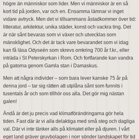
högre än människor som lider. Men vi människor är en så
kort tid på jorden, var och en. Ensamma lämnar vi inget
vidare avtryck. Men det vi tillsammans åstadkommer över tid:
litteratur, arkitektur, unika städer, konst och vackra ting. Det
är när sånt bevaras som vi växer och utvecklas som
mänsklighet. Och det är tack vare bevarandet som vi idag
kan få läsa Odyseén som skrevs omkring 700 år f.kr., eller
inträda i St Peterskyrkan i Rom. Och fortfarande kan vandra
på gatorna genom Gamla stan i Damaskus.
Men att några individer – som bara lever kanske 75 år på
denna jord – tar sig rätten att utplåna sånt som funnits i
tusentals år och som tillhör oss alla. Det gör mig nästan
galen!
Ändå är det ju precis vad klimatförändringarna gör hela
tiden. Fast där är vi
alla
delaktiga med små steg och dagliga
val. Där vi inte tänker alls på klimatet eller på djuren. I vårt
eget land gräver gruvbolagen i norr sönder landskapet för tid