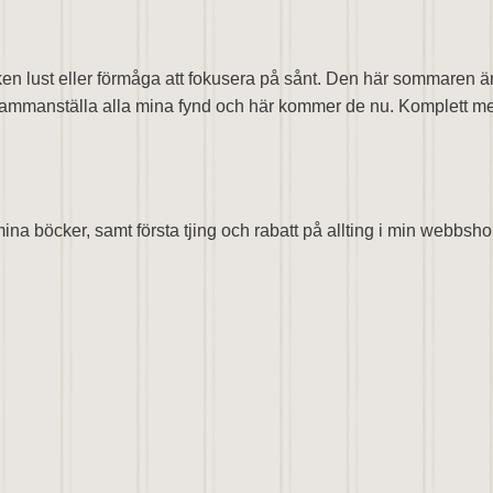
 lust eller förmåga att fokusera på sånt. Den här sommaren är j
ammanställa alla mina fynd och här kommer de nu. Komplett med p
å mina böcker, samt första tjing och rabatt på allting i min webbsh