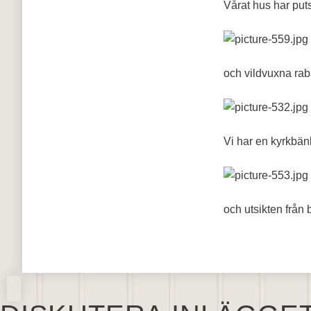
Vårat hus har put
och vildvuxna rab
Vi har en kyrkbän
och utsikten från 