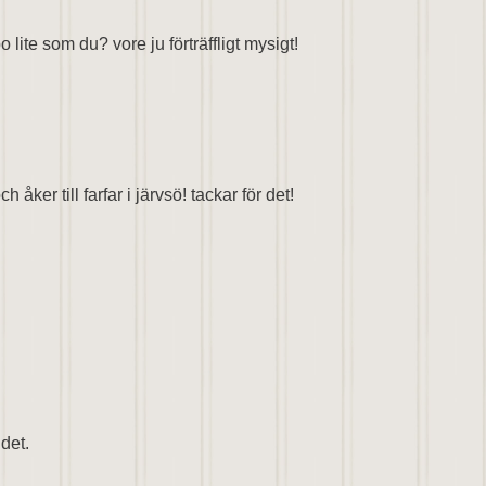
 lite som du? vore ju förträffligt mysigt!
åker till farfar i järvsö! tackar för det!
ndet.