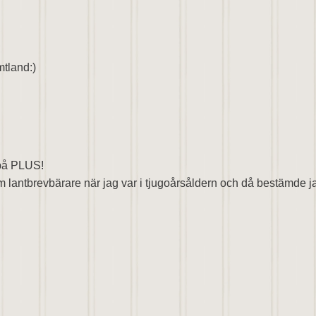
mtland:)
 på PLUS!
om lantbrevbärare när jag var i tjugoårsåldern och då bestämde jag