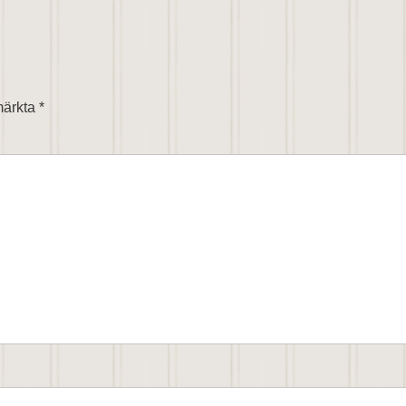
T
 märkta
*