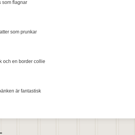
s som flagnar
atter som prunkar
k och en border collie
bänken är fantastisk