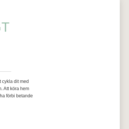
GT
tt cykla dit med
. Att köra hem
cha förbi betande