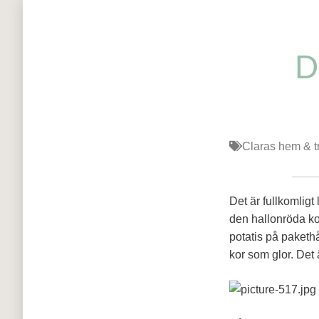
D
Claras hem & t
Det är fullkomligt l
den hallonröda ko
potatis på paketh
kor som glor. Det ä