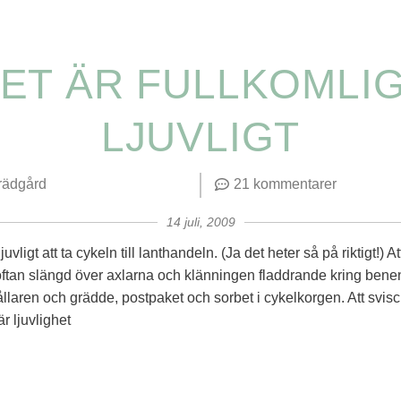
ET ÄR FULLKOMLI
LJUVLIGT
rädgård
21 kommentarer
14 juli, 2009
juvligt att ta cykeln till lanthandeln. (Ja det heter så på riktigt!) A
ftan slängd över axlarna och klänningen fladdrande kring benen
ållaren och grädde, postpaket och sorbet i cykelkorgen. Att svis
r ljuvlighet