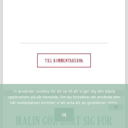
TILL KOMMENTARERNA
Vi använder cookies för att se till att vi ger dig den bästa
upplevelsen på vår hemsida. Om du fortsätter att använda den
här webbplatsen kommer vi att anta att du godkänner detta.
OK
MALIN GÖR BORT SIG FÖR