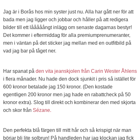
Jag är i Borås hos min syster just nu. Alla har gått ner för att
bada men jag ligger och jobbar och håller på att redigera
bilder till ett lååååångt inlägg om senaste dagarnas bestyr!
Det kommer i eftermiddag för alla premiumprenumeranter,
men i väntan på det sticker jag mellan med en outfitbild på
vad jag bar på tåget ner.
Har spanat på
den vita jeanskjolen från Carin Wester Åhlens
i flera månader. Nu hade den dock sjunkit i pris så istället för
600 kronor betalade jag 150 kronor. (Den kostade
egentligen 200 kronor men jag hade en rabattcheck på 50
kronor extra). Slog till direkt och kombinerar den med skjorta
och skor från
Sézane.
Den perfekta blå färgen till mitt hår och så krispigt när man
börjar bli lite solbrun! På handleden har jag klockan jag fick