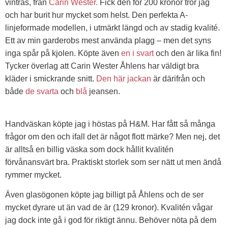
vintras, från
Carin Wester.
Fick den för 200 kronor tror jag
och har burit hur mycket som helst. Den perfekta A-
linjeformade modellen, i utmärkt längd och av stadig kvalité.
Ett av min garderobs mest använda plagg – men det syns
inga spår på kjolen. Köpte även
en i svart
och den är lika fin!
Tycker överlag att Carin Wester Åhlens har väldigt bra
kläder i smickrande snitt.
Den här jackan
är därifrån och
både
de svarta
och
blå
jeansen.
Handväskan köpte jag i höstas på H&M. Har fått så många
frågor om den och ifall det är något flott märke? Men nej, det
är alltså en billig väska som dock hållit kvalitén
förvånansvärt bra. Praktiskt storlek som ser nätt ut men ändå
rymmer mycket.
Även glasögonen köpte jag billigt på Åhlens och de ser
mycket dyrare ut än vad de är (129 kronor). Kvalitén vågar
jag dock inte gå i god för riktigt ännu. Behöver nöta på dem