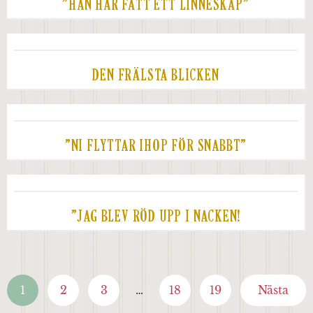
”HAN HAR FÅTT ETT LINNESKÅP”
DEN FRÄLSTA BLICKEN
”NI FLYTTAR IHOP FÖR SNABBT”
”JAG BLEV RÖD UPP I NACKEN!
1
2
3
…
18
19
Nästa