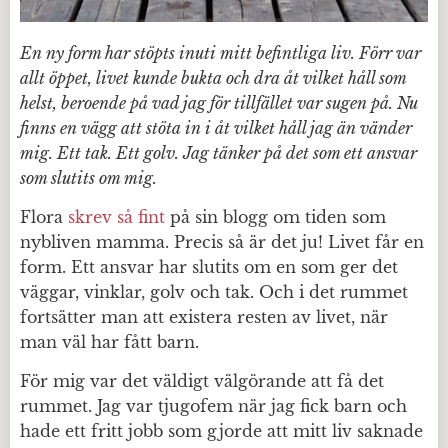
En ny form har stöpts inuti mitt befintliga liv. Förr var
allt öppet, livet kunde bukta och dra åt vilket håll som
helst, beroende på vad jag för tillfället var sugen på. Nu
finns en vägg att stöta in i åt vilket håll jag än vänder
mig. Ett tak. Ett golv. Jag tänker på det som ett ansvar
som slutits om mig.
Flora
skrev så fint
på sin blogg om tiden som
nybliven mamma. Precis så är det ju! Livet får en
form. Ett ansvar har slutits om en som ger det
väggar, vinklar, golv och tak. Och i det rummet
fortsätter man att existera resten av livet, när
man väl har fått barn.
För mig var det väldigt välgörande att få det
rummet. Jag var tjugofem när jag fick barn och
hade ett fritt jobb som gjorde att mitt liv saknade