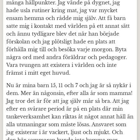
många hållpunkter. Jag vände på dygnet, jag
hade usla rutiner kring mat, jag var mycket
ensam hemma och rådde mig själv. Att få barn
satte mig i kontakt med världen på ett annat sätt
och ännu tydligare blev det när han började
förskolan och jag plötsligt hade en plats att
förhålla mig till och besöka varje morgon. Byta
några ord med andra föräldrar och pedagoger.
Vara tvungen att existera i världen och inte
främst i mitt eget huvud.
Nu är mina barn 15, 11 och 7 och jag är så nykär i
dem. Mer än någonsin, efter alla år som mamma!
Jag tror det är för att jag själv mår så bra. Att jag
efter en svårare period är på en plats där min
tankeverksamhet kan riktas åt något annat håll än
alla utmaningar som måste lösas. Ansvaret som
jag existerar i är vackert, ljust och mjukt. Och
den här sommaren kunde inte komma mer