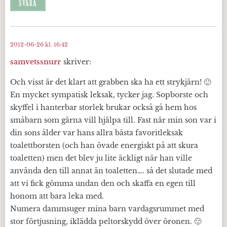
SVARA
2012-06-26 kl. 16:42
samvetssnurr
skriver:
Och visst är det klart att grabben ska ha ett strykjärn! 🙂
En mycket sympatisk leksak, tycker jag. Sopborste och
skyffel i hanterbar storlek brukar också gå hem hos
småbarn som gärna vill hjälpa till. Fast när min son var i
din sons ålder var hans allra bästa favoritleksak
toalettborsten (och han övade energiskt på att skura
toaletten) men det blev ju lite äckligt när han ville
använda den till annat än toaletten…. så det slutade med
att vi fick gömma undan den och skaffa en egen till
honom att bara leka med.
Numera dammsuger mina barn vardagsrummet med
stor förtjusning, iklädda peltorskydd över öronen. 🙂