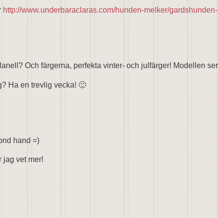
r
http://www.underbaraclaras.com/hunden-melker/gardshunden-
flanell? Och färgerna, perfekta vinter- och julfärger! Modellen ser
g? Ha en trevlig vecka! 🙂
econd hand =)
 jag vet mer!