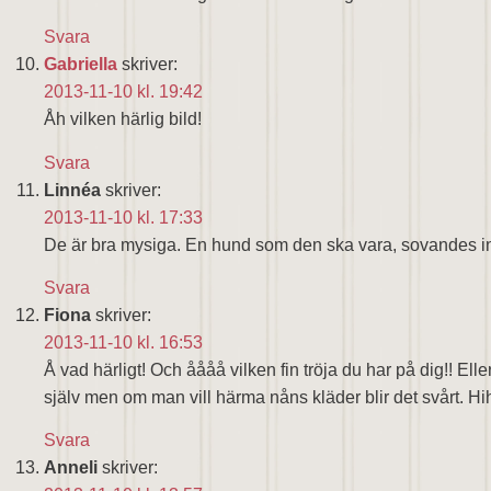
Svara
Gabriella
skriver:
2013-11-10 kl. 19:42
Åh vilken härlig bild!
Svara
Linnéa
skriver:
2013-11-10 kl. 17:33
De är bra mysiga. En hund som den ska vara, sovandes inn
Svara
Fiona
skriver:
2013-11-10 kl. 16:53
Å vad härligt! Och åååå vilken fin tröja du har på dig!! El
själv men om man vill härma nåns kläder blir det svårt. Hih
Svara
Anneli
skriver: