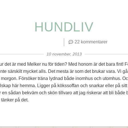
HUNDLIV
22 kommentarer
10 november, 2013
 det är med Melker nu för tiden? Med honom är det bara fint! F
nte särskilt mycket alls. Det mesta är som det brukar vara. Vi gå
 morgon. Försöker träna lydnad både inomhus och utomhus. O
lskap här hemma. Ligger på kökssoffan och snarkar eller på sitt f
r en sådan bekväm och skön tillvaro att jag riskerar att bli både b
 tänker på det.