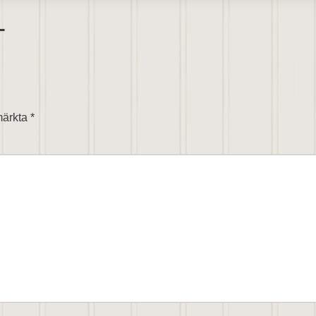
T
 märkta
*