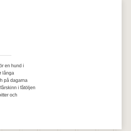
ör en hund i
r långa
ch på dagarna
årskinn i fåtöljen
itter och