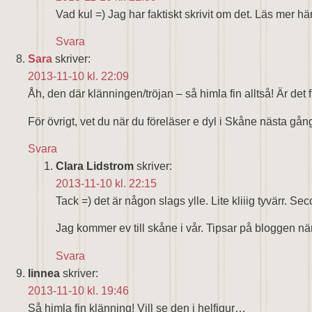
Vad kul =) Jag har faktiskt skrivit om det. Läs mer hä
Svara
Sara
skriver:
2013-11-10 kl. 22:09
Åh, den där klänningen/tröjan – så himla fin alltså! Är det 
För övrigt, vet du när du föreläser e dyl i Skåne nästa gån
Svara
Clara Lidstrom
skriver:
2013-11-10 kl. 22:15
Tack =) det är någon slags ylle. Lite kliiig tyvärr. S
Jag kommer ev till skåne i vår. Tipsar på bloggen när
Svara
linnea
skriver:
2013-11-10 kl. 19:46
Så himla fin klänning! Vill se den i helfigur…