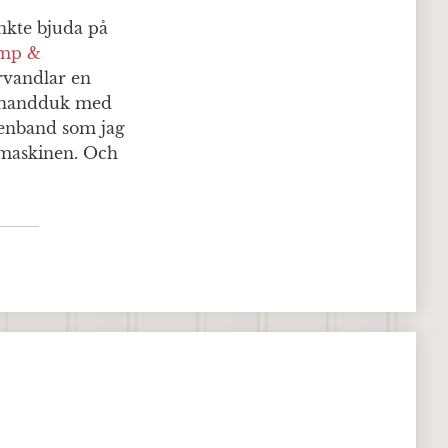
nkte bjuda på
imp &
rvandlar en
ökshandduk med
idenband som jag
ymaskinen. Och