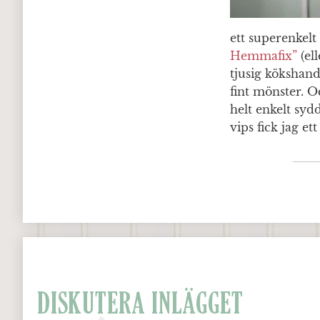
ett superenkel
Hemmafix”
(el
tjusig kökshan
fint mönster. O
helt enkelt sy
vips fick jag et
DISKUTERA INLÄGGET