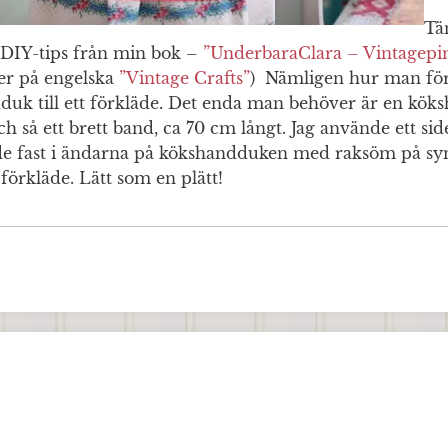
Tä
t DIY-tips från min bok –
”UnderbaraClara – Vintagep
ler på engelska
”Vintage Crafts”
) Nämligen hur man fö
dduk till ett förkläde. Det enda man behöver är en k
ch så ett brett band, ca 70 cm långt. Jag använde ett s
dde fast i ändarna på kökshandduken med raksöm på s
t förkläde. Lätt som en plätt!