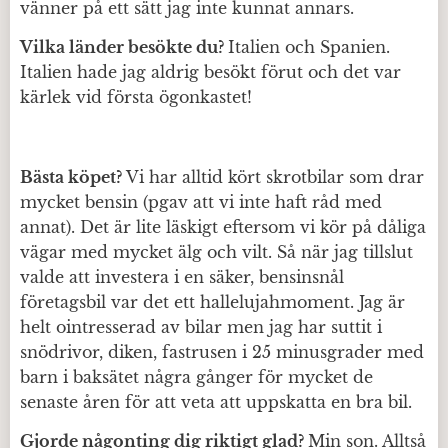
vänner på ett sätt jag inte kunnat annars.
Vilka länder besökte du?
Italien och Spanien.
Italien hade jag aldrig besökt förut och det var
kärlek vid första ögonkastet!
Bästa köpet?
Vi har alltid kört skrotbilar som drar
mycket bensin (pgav att vi inte haft råd med
annat). Det är lite läskigt eftersom vi kör på dåliga
vägar med mycket älg och vilt. Så när jag tillslut
valde att investera i en säker, bensinsnål
företagsbil var det ett hallelujahmoment. Jag är
helt ointresserad av bilar men jag har suttit i
snödrivor, diken, fastrusen i 25 minusgrader med
barn i baksätet några gånger för mycket de
senaste åren för att veta att uppskatta en bra bil.
Gjorde någonting dig riktigt glad?
Min son. Alltså