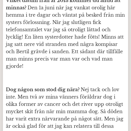
Vilket datum från år 2013 kommer du alltid att
minnas?
Den 1a juni när jag vankat orolig här
hemma i tre dagar och väntat på besked från min
systers förlossning. När jag slutligen fick
telefonsamtalet var jag så otroligt lättad och
lycklig! En liten systerdotter hade fötts! Minns att
jag satt nere vid stranden med några kompisar
och Bertil grävde i sanden. Ett sådant där tillfälle
man minns precis var man var och vad man
gjorde!
Dog någon som stod dig nära?
Nej tack och lov
inte. Men två av mina vänners föräldrar dog i
olika former av cancer och det river upp otroligt
mycket skit från när min mamma dog. Så döden
har varit extra närvarande på något sätt. Men jag
är också glad för att jag kan relatera till dessa