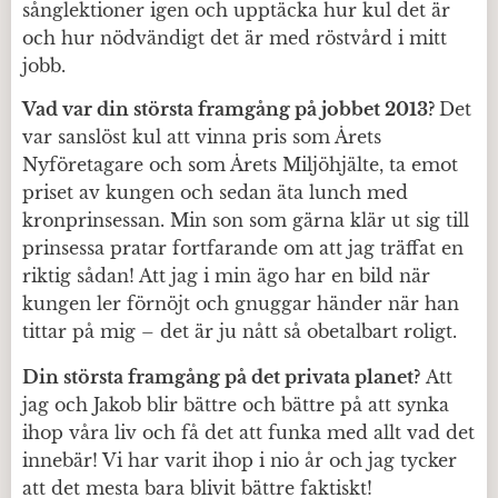
sånglektioner igen och upptäcka hur kul det är
och hur nödvändigt det är med röstvård i mitt
jobb.
Vad var din största framgång på jobbet 2013?
Det
var sanslöst kul att vinna pris som Årets
Nyföretagare och som Årets Miljöhjälte, ta emot
priset av kungen och sedan äta lunch med
kronprinsessan. Min son som gärna klär ut sig till
prinsessa pratar fortfarande om att jag träffat en
riktig sådan! Att jag i min ägo har en bild när
kungen ler förnöjt och gnuggar händer när han
tittar på mig – det är ju nått så obetalbart roligt.
Din största framgång på det privata planet?
Att
jag och Jakob blir bättre och bättre på att synka
ihop våra liv och få det att funka med allt vad det
innebär! Vi har varit ihop i nio år och jag tycker
att det mesta bara blivit bättre faktiskt!