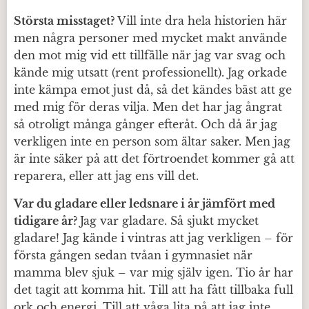
Största misstaget?
Vill inte dra hela historien här
men några personer med mycket makt använde
den mot mig vid ett tillfälle när jag var svag och
kände mig utsatt (rent professionellt). Jag orkade
inte kämpa emot just då, så det kändes bäst att ge
med mig för deras vilja. Men det har jag ångrat
så otroligt många gånger efteråt. Och då är jag
verkligen inte en person som ältar saker. Men jag
är inte säker på att det förtroendet kommer gå att
reparera, eller att jag ens vill det.
Var du gladare eller ledsnare i år jämfört med
tidigare år?
Jag var gladare. Så sjukt mycket
gladare! Jag kände i vintras att jag verkligen – för
första gången sedan tvåan i gymnasiet när
mamma blev sjuk – var mig själv igen. Tio år har
det tagit att komma hit. Till att ha fått tillbaka full
ork och energi. Till att våga lita på att jag inte