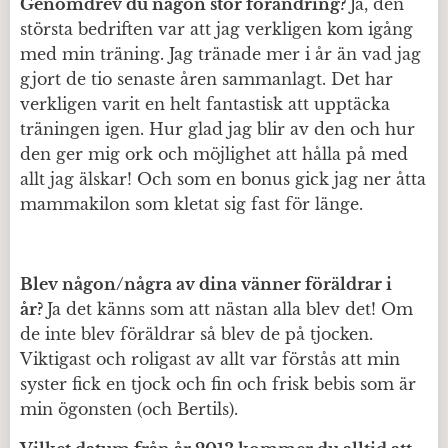
Genomdrev du någon stor förändring?
Ja, den
största bedriften var att jag verkligen kom igång
med min träning. Jag tränade mer i år än vad jag
gjort de tio senaste åren sammanlagt. Det har
verkligen varit en helt fantastisk att upptäcka
träningen igen. Hur glad jag blir av den och hur
den ger mig ork och möjlighet att hålla på med
allt jag älskar! Och som en bonus gick jag ner åtta
mammakilon som kletat sig fast för länge.
Blev någon/några av dina vänner föräldrar i
år?
Ja det känns som att nästan alla blev det! Om
de inte blev föräldrar så blev de på tjocken.
Viktigast och roligast av allt var förstås att min
syster fick en tjock och fin och frisk bebis som är
min ögonsten (och Bertils).