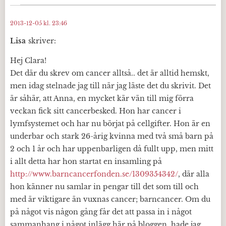
2013-12-05 kl. 23:46
Lisa
skriver:
Hej Clara!
Det där du skrev om cancer alltså.. det är alltid hemskt,
men idag stelnade jag till när jag läste det du skrivit. Det
är såhär, att Anna, en mycket kär vän till mig förra
veckan fick sitt cancerbesked. Hon har cancer i
lymfsystemet och har nu börjat på cellgifter. Hon är en
underbar och stark 26-årig kvinna med två små barn på
2 och 1 år och har uppenbarligen då fullt upp, men mitt
i allt detta har hon startat en insamling på
http://www.barncancerfonden.se/1309354342/
, där alla
hon känner nu samlar in pengar till det som till och
med är viktigare än vuxnas cancer; barncancer. Om du
på något vis någon gång får det att passa in i något
sammanhang i något inlägg här på bloggen, hade jag