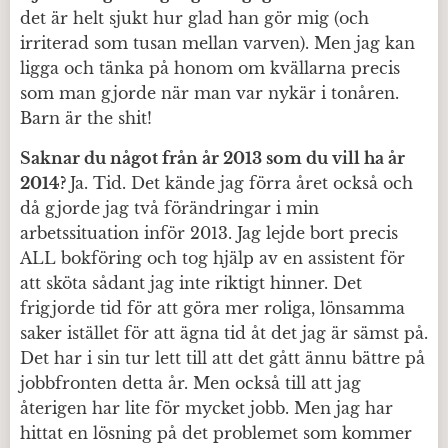
det är helt sjukt hur glad han gör mig (och
irriterad som tusan mellan varven). Men jag kan
ligga och tänka på honom om kvällarna precis
som man gjorde när man var nykär i tonåren.
Barn är the shit!
Saknar du något från år 2013 som du vill ha år
2014?
Ja. Tid. Det kände jag förra året också och
då gjorde jag två förändringar i min
arbetssituation inför 2013. Jag lejde bort precis
ALL bokföring och tog hjälp av en assistent för
att sköta sådant jag inte riktigt hinner. Det
frigjorde tid för att göra mer roliga, lönsamma
saker istället för att ägna tid åt det jag är sämst på.
Det har i sin tur lett till att det gått ännu bättre på
jobbfronten detta år. Men också till att jag
återigen har lite för mycket jobb. Men jag har
hittat en lösning på det problemet som kommer