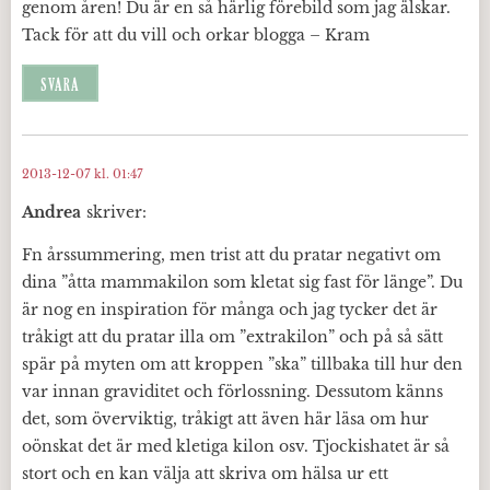
genom åren! Du är en så härlig förebild som jag älskar.
Tack för att du vill och orkar blogga – Kram
SVARA
2013-12-07 kl. 01:47
Andrea
skriver:
Fn årssummering, men trist att du pratar negativt om
dina ”åtta mammakilon som kletat sig fast för länge”. Du
är nog en inspiration för många och jag tycker det är
tråkigt att du pratar illa om ”extrakilon” och på så sätt
spär på myten om att kroppen ”ska” tillbaka till hur den
var innan graviditet och förlossning. Dessutom känns
det, som överviktig, tråkigt att även här läsa om hur
oönskat det är med kletiga kilon osv. Tjockishatet är så
stort och en kan välja att skriva om hälsa ur ett