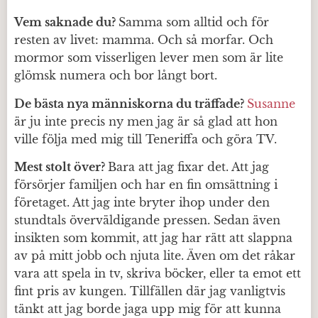
Vem saknade du?
Samma som alltid och för
resten av livet: mamma. Och så morfar. Och
mormor som visserligen lever men som är lite
glömsk numera och bor långt bort.
De bästa nya människorna du träffade?
Susanne
är ju inte precis ny men jag är så glad att hon
ville följa med mig till Teneriffa och göra TV.
Mest stolt över?
Bara att jag fixar det. Att jag
försörjer familjen och har en fin omsättning i
företaget. Att jag inte bryter ihop under den
stundtals överväldigande pressen. Sedan även
insikten som kommit, att jag har rätt att slappna
av på mitt jobb och njuta lite. Även om det råkar
vara att spela in tv, skriva böcker, eller ta emot ett
fint pris av kungen. Tillfällen där jag vanligtvis
tänkt att jag borde jaga upp mig för att kunna