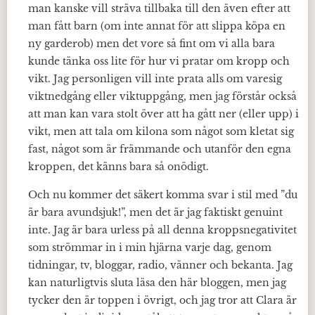
man kanske vill sträva tillbaka till den även efter att
man fått barn (om inte annat för att slippa köpa en
ny garderob) men det vore så fint om vi alla bara
kunde tänka oss lite för hur vi pratar om kropp och
vikt. Jag personligen vill inte prata alls om varesig
viktnedgång eller viktuppgång, men jag förstår också
att man kan vara stolt över att ha gått ner (eller upp) i
vikt, men att tala om kilona som något som kletat sig
fast, något som är främmande och utanför den egna
kroppen, det känns bara så onödigt.
Och nu kommer det säkert komma svar i stil med ”du
är bara avundsjuk!”, men det är jag faktiskt genuint
inte. Jag är bara urless på all denna kroppsnegativitet
som strömmar in i min hjärna varje dag, genom
tidningar, tv, bloggar, radio, vänner och bekanta. Jag
kan naturligtvis sluta läsa den här bloggen, men jag
tycker den är toppen i övrigt, och jag tror att Clara är