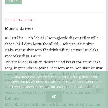
SVARA
2013-12-04 kl. 21:04
Monica
skriver:
Kul att läsa! Och ”de där” som gjorde dig ont eller ville
skada, håll dem borta för alltid. Usch vad jag avskyr
elaka människor som får drivkraft av att var just elaka
mot oskyldiga. Grrrr.
Tyvärr är det så att en tioårsperiod krävs för att minska
sorg, inget enda sorgeår är det som man populärt brukar
säga, utan en lång lång tid innan det bleknar. Om det är
Vi använder cookies för att se till att vi ger dig den bästa
något riktigt förödande. Vet. Tyvärr hinner oftast nya
upplevelsen på vår hemsida. Om du fortsätter att använda den
sorger ske under en sådan lång tid, även om en del
här webbplatsen kommer vi att anta att du godkänner detta.
verkar få leva på utan sorger och bedrövelser men de
OK
kommer.
Man blir styrkt och stark och klarar oerhört mycket om