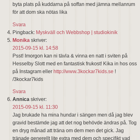
byta plats på kuddarna på soffan med jämna mellanrum
för att dom ska nötas lika
Svara
Pingback:
Myskväll och Webbshop | studiokinik
Monika
skriver:
2015-09-15 kl. 14:58
Psst! Imorgon kan ni tävla & vinna en natt i sviten på
Hesselby Slott med en fantastisk frukost! Kika in hos oss
på Instagram eller
http://www.3kockar7kids.se
!
/3kockar7kids
Svara
Annica
skriver:
2015-09-15 kl. 11:30
Jag brukade ha mina hundar i sängen men då jag blev
gravid bestämde jag att det nog behövde ändras på. Tog
en dryg månad att träna om dem men det gick. Jag
tränade generellt lite extra med dem och specifikt vad