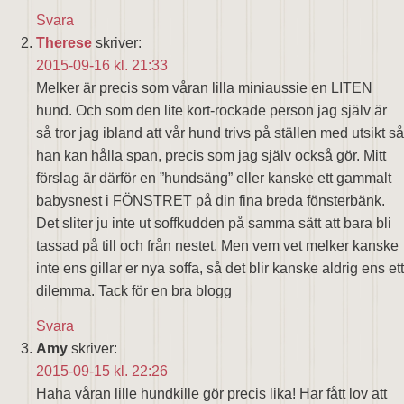
Svara
Therese
skriver:
2015-09-16 kl. 21:33
Melker är precis som våran lilla miniaussie en LITEN
hund. Och som den lite kort-rockade person jag själv är
så tror jag ibland att vår hund trivs på ställen med utsikt så
han kan hålla span, precis som jag själv också gör. Mitt
förslag är därför en ”hundsäng” eller kanske ett gammalt
babysnest i FÖNSTRET på din fina breda fönsterbänk.
Det sliter ju inte ut soffkudden på samma sätt att bara bli
tassad på till och från nestet. Men vem vet melker kanske
inte ens gillar er nya soffa, så det blir kanske aldrig ens ett
dilemma. Tack för en bra blogg
Svara
Amy
skriver:
2015-09-15 kl. 22:26
Haha våran lille hundkille gör precis lika! Har fått lov att