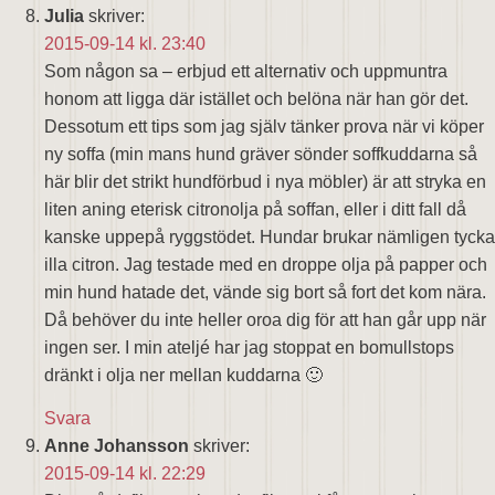
Julia
skriver:
2015-09-14 kl. 23:40
Som någon sa – erbjud ett alternativ och uppmuntra
honom att ligga där istället och belöna när han gör det.
Dessotum ett tips som jag själv tänker prova när vi köper
ny soffa (min mans hund gräver sönder soffkuddarna så
här blir det strikt hundförbud i nya möbler) är att stryka en
liten aning eterisk citronolja på soffan, eller i ditt fall då
kanske uppepå ryggstödet. Hundar brukar nämligen tycka
illa citron. Jag testade med en droppe olja på papper och
min hund hatade det, vände sig bort så fort det kom nära.
Då behöver du inte heller oroa dig för att han går upp när
ingen ser. I min ateljé har jag stoppat en bomullstops
dränkt i olja ner mellan kuddarna 🙂
Svara
Anne Johansson
skriver:
2015-09-14 kl. 22:29