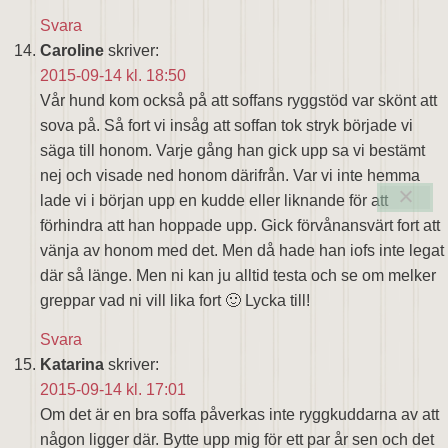
Svara
Caroline
skriver:
2015-09-14 kl. 18:50
Vår hund kom också på att soffans ryggstöd var skönt att
sova på. Så fort vi insåg att soffan tok stryk började vi
säga till honom. Varje gång han gick upp sa vi bestämt
nej och visade ned honom därifrån. Var vi inte hemma
lade vi i början upp en kudde eller liknande för att
förhindra att han hoppade upp. Gick förvånansvärt fort att
vänja av honom med det. Men då hade han iofs inte legat
där så länge. Men ni kan ju alltid testa och se om melker
greppar vad ni vill lika fort 🙂 Lycka till!
Svara
Katarina
skriver:
2015-09-14 kl. 17:01
Om det är en bra soffa påverkas inte ryggkuddarna av att
någon ligger där. Bytte upp mig för ett par år sen och det