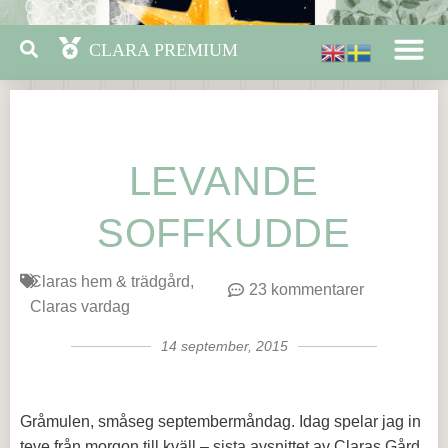
LEVANDE
SOFFKUDDE
Claras hem & trädgård
23 kommentarer
Claras vardag
14 september, 2015
Gråmulen, småseg septembermåndag. Idag spelar jag in
teve från morgon till kväll – sista avsnittet av Claras Gård