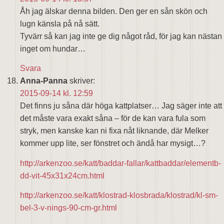
Åh jag älskar denna bilden. Den ger en sån skön och
lugn känsla på nå sätt.
Tyvärr så kan jag inte ge dig något råd, för jag kan nästan
inget om hundar…
Svara
Anna-Panna
skriver:
2015-09-14 kl. 12:59
Det finns ju såna där höga kattplatser… Jag säger inte att
det måste vara exakt såna – för de kan vara fula som
stryk, men kanske kan ni fixa nåt liknande, där Melker
kommer upp lite, ser fönstret och ändå har mysigt…?
http://arkenzoo.se/katt/baddar-fallar/kattbaddar/elementb-
dd-vit-45x31x24cm.html
http://arkenzoo.se/katt/klostrad-klosbrada/klostrad/kl-sm-
bel-3-v-nings-90-cm-gr.html