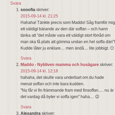
Svara
sooofia
skriver:
2015-09-14 kl. 21:25
Hahaha! Tänkte precis som Maddo! Såg framför mig
ett väldigt bärande av den där soffan – och hann
tänka att ”det måste vara ett väldigt stort förråd om
man ska få plats att gömma undan en hel soffa däri”!
Kudde låter ju enklare… men ändå… lite jobbigt. 🙂
Svara
Maddo - Nybliven mamma och husägare
skriver:
2015-09-14 kl. 12:18
hahaha, det skulle vara underbart om du hade
menat soffan och inte bara kudden.
”Nu får vi fin främmande fram med finsoffan…. nu är
det vardag då byter vi soffa igen” haha… 😉
Svara
Alexandra
skriver: