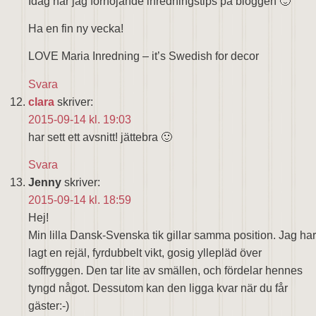
Idag har jag förhöjande inredningstips på bloggen 🙂
Ha en fin ny vecka!
LOVE Maria Inredning – it’s Swedish for decor
Svara
clara
skriver:
2015-09-14 kl. 19:03
har sett ett avsnitt! jättebra 🙂
Svara
Jenny
skriver:
2015-09-14 kl. 18:59
Hej!
Min lilla Dansk-Svenska tik gillar samma position. Jag har
lagt en rejäl, fyrdubbelt vikt, gosig yllepläd över
soffryggen. Den tar lite av smällen, och fördelar hennes
tyngd något. Dessutom kan den ligga kvar när du får
gäster:-)