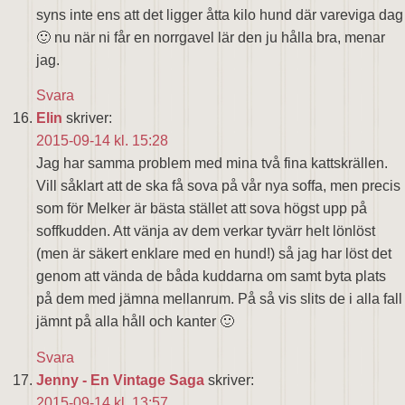
syns inte ens att det ligger åtta kilo hund där vareviga dag
🙂 nu när ni får en norrgavel lär den ju hålla bra, menar
jag.
Svara
Elin
skriver:
2015-09-14 kl. 15:28
Jag har samma problem med mina två fina kattskrällen.
Vill såklart att de ska få sova på vår nya soffa, men precis
som för Melker är bästa stället att sova högst upp på
soffkudden. Att vänja av dem verkar tyvärr helt lönlöst
(men är säkert enklare med en hund!) så jag har löst det
genom att vända de båda kuddarna om samt byta plats
på dem med jämna mellanrum. På så vis slits de i alla fall
jämnt på alla håll och kanter 🙂
Svara
Jenny - En Vintage Saga
skriver:
2015-09-14 kl. 13:57