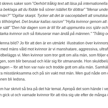
t skrevs saker som ”
Oerhört tråkig text att läsa på internationel
beklaga att du födde två söner istället för döttrar” ”Menar unde
än?” ”Ogillar skarpt. Tycker att det är oacceptabelt att smutsk
k tillhörighet. Det brukar kallas rasism” ”Hylla kvinnor genom a
e sätt” ”Den här dagen som är till för att uppmuntra oss själv och
arka kvinnor och så fokuserar man ändå på männen.” ”Tråkig o
denna bild? Jo för att den är en utmärkt illustration över kvinnors
 med mäns våld mot kvinnor är vi manshatare, aggressiva, ultra
ldbeläggs vi. Men kvinnor som tror gott om alla män, som följe
en, som blir berusad och klär sig för utmanande. Hon skuldbelä
agen – för att hon var naiv och trodde gott om alla män. Samhäll
vara misstänksamma och på sin vakt mot män. Men gud nåde om d
nen bli ledsna.
 har skrivit så bra på det här temat. Apropå det som hände i v
gick ut och varnade kvinnor för att röra sig ute efter de många 