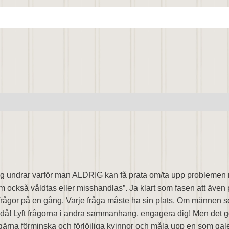
Jag undrar varför man ALDRIG kan få prata om/ta upp problemen m
 också våldtas eller misshandlas”. Ja klart som fasen att även po
 frågor på en gång. Varje fråga måste ha sin plats. Om männen som
det då! Lyft frågorna i andra sammanhang, engagera dig! Men det gö
n gärna förminska och förlöjliga kvinnor och måla upp en som gal