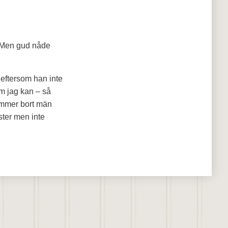
. Men gud nåde
 eftersom han inte
om jag kan – så
ämmer bort män
ster men inte