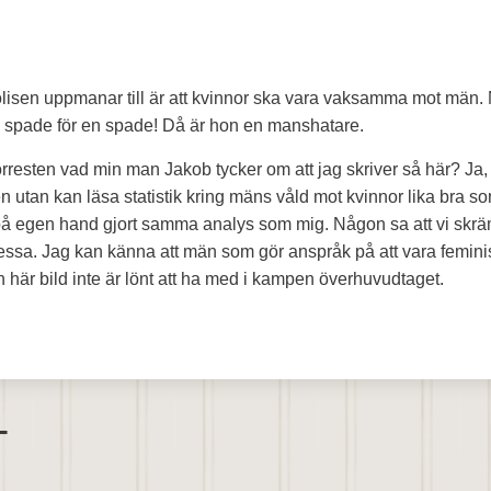
lisen uppmanar till är att kvinnor ska vara vaksamma mot män
 spade för en spade! Då är hon en manshatare.
resten vad min man Jakob tycker om att jag skriver så här? Ja,
n utan kan läsa statistik kring mäns våld mot kvinnor lika bra s
 på egen hand gjort samma analys som mig. Någon sa att vi skr
ssa. Jag kan känna att män som gör anspråk på att vara femini
 här bild inte är lönt att ha med i kampen överhuvudtaget.
T