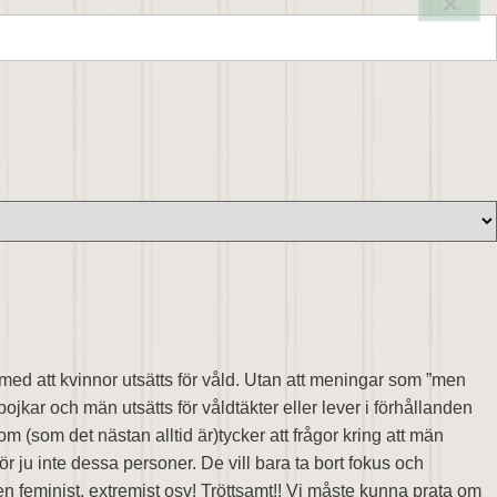
ed att kvinnor utsätts för våld. Utan att meningar som ”men
jkar och män utsätts för våldtäkter eller lever i förhållanden
 (som det nästan alltid är)tycker att frågor kring att män
r ju inte dessa personer. De vill bara ta bort fokus och
en feminist, extremist osv! Tröttsamt!! Vi måste kunna prata om