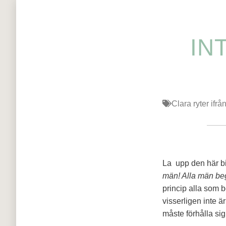
IN
Clara ryter ifrå
La upp den här b
män! Alla män beg
princip alla som 
visserligen inte ä
måste förhålla sig