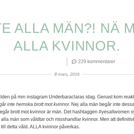
TE ALLA MÄN?! NÄ 
ALLA KVINNOR.
n
229 kommentarer
8 mars, 2016
ilden på min instagram Underbaraclaras idag. Genast kom reak
år inte hemska brott mot kvinnor.
Nej alla män begår inte dessa 
begår brott mot kvinnor är män. Det hashtaggen #yesallwomen syf
r alla män som våldtar och misshandlar kvinnor. Men att definitivt
 till detta våld. ALLA kvinnor påverkas.