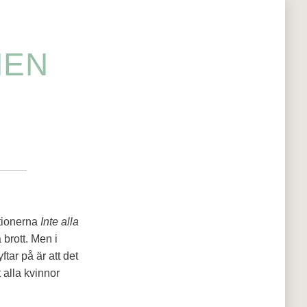
MEN
tionerna
Inte alla
brott. Men i
tar på är att det
 alla kvinnor