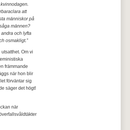
la kvinnodagen.
rbaraclara att
asta människor på
tt såga männen?
 andra och lyfta
ch osmakligt.”
 utsatthet. Om vi
feministiska
r en främmande
ggs när hon blir
et förväntar sig
e säger det högt!
eckan när
överfallsvåldtäkter