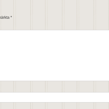
 märkta
*