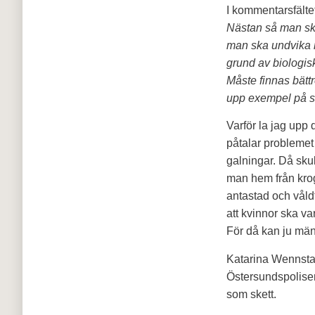
I kommentarsfälte
Nästan så man ska 
man ska undvika m
grund av biologis
Måste finnas bättr
upp exempel på st
Varför la jag upp 
påtalar problemet
galningar. Då sku
man hem från krog
antastad och våldt
att kvinnor ska 
För då kan ju män
Katarina Wennstam
Östersundspolisen 
som skett.