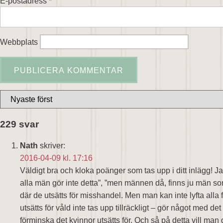
E-postadress
*
Webbplats
229 svar
Nath
skriver:
2016-04-09 kl. 17:16
Väldigt bra och kloka poänger som tas upp i ditt inlägg! 
alla män gör inte detta”, ”men männen då, finns ju män som
där de utsätts för misshandel. Men man kan inte lyfta alla
utsätts för våld inte tas upp tillräckligt – gör något med 
förminska det kvinnor utsätts för. Och så på detta vill ma