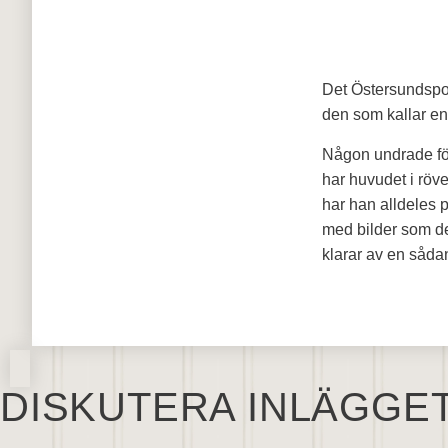
Det Östersundspo
den som kallar en
Någon undrade för
har huvudet i röve
har han alldeles
med bilder som de
klarar av en sådan
DISKUTERA INLÄGGE