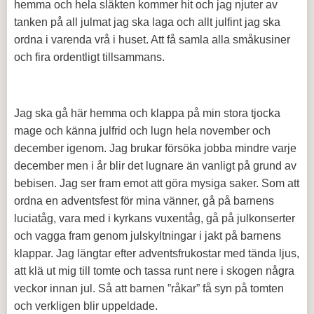
hemma och hela släkten kommer hit och jag njuter av
tanken på all julmat jag ska laga och allt julfint jag ska
ordna i varenda vrå i huset. Att få samla alla småkusiner
och fira ordentligt tillsammans.
Jag ska gå här hemma och klappa på min stora tjocka
mage och känna julfrid och lugn hela november och
december igenom. Jag brukar försöka jobba mindre varje
december men i år blir det lugnare än vanligt på grund av
bebisen. Jag ser fram emot att göra mysiga saker. Som att
ordna en adventsfest för mina vänner, gå på barnens
luciatåg, vara med i kyrkans vuxentåg, gå på julkonserter
och vagga fram genom julskyltningar i jakt på barnens
klappar. Jag längtar efter adventsfrukostar med tända ljus,
att klä ut mig till tomte och tassa runt nere i skogen några
veckor innan jul. Så att barnen ”råkar” få syn på tomten
och verkligen blir uppeldade.