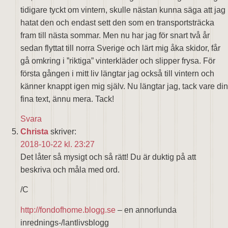
tidigare tyckt om vintern, skulle nästan kunna säga att jag
hatat den och endast sett den som en transportsträcka
fram till nästa sommar. Men nu har jag för snart två år
sedan flyttat till norra Sverige och lärt mig åka skidor, får
gå omkring i ”riktiga” vinterkläder och slipper frysa. För
första gången i mitt liv längtar jag också till vintern och
känner knappt igen mig själv. Nu längtar jag, tack vare din
fina text, ännu mera. Tack!
Svara
Christa
skriver:
2018-10-22 kl. 23:27
Det låter så mysigt och så rätt! Du är duktig på att
beskriva och måla med ord.
/C
http://fondofhome.blogg.se
– en annorlunda
inrednings-/lantlivsblogg