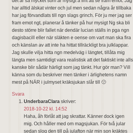
det är så mycket som är mysigt å fint att se fram emot. Jag
har alltid älskat vinter och jul men sedan några år tillbaka
har jag förvandlats till ngn slags grinch. För ju mer jag ser
fram emot ngt, planerar å tänker på hur mysigt Ng ska bli
desto större blir fallet när dendär lucian ställs in pga ngn
dagisbacill eller när släkten e oense om vart man ska fira
och känslan av att inte ha hittat tillräckligt bra julklappar.
Jag skulle vilja hitta ngn medelväg i längtet, tillåta mig
längta men samtidigt vara realistisk att det faktiskt inte alls
kanske blir sådär härligt som jag tänkt. Hur gör man? Vill
känna som du beskriver men tänker i ärlighetens namn
mest på NÄR i julmyset kräksjukan slår till 🙁
Svara
UnderbaraClara
skriver:
2018-10-22 kl. 14:52
Haha, åh förlåt att jag skrattar. Känner dock igen
mig. Och håller med om magsjukan. För två jular
sedan slog den till på julafton när min son kräktes