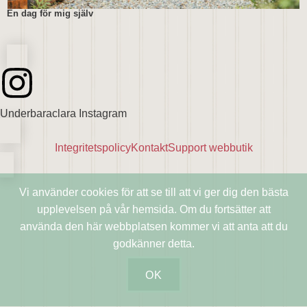
En dag för mig själv
Underbaraclara Instagram
Integritetspolicy
Kontakt
Support webbutik
Vi använder cookies för att se till att vi ger dig den bästa
upplevelsen på vår hemsida. Om du fortsätter att
använda den här webbplatsen kommer vi att anta att du
godkänner detta.
OK