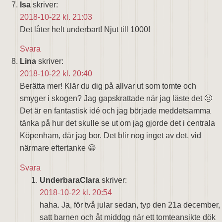
Isa
skriver:
2018-10-22 kl. 21:03
Det låter helt underbart! Njut till 1000!
Svara
Lina
skriver:
2018-10-22 kl. 20:40
Berätta mer! Klär du dig på allvar ut som tomte och
smyger i skogen? Jag gapskrattade när jag läste det 🙂
Det är en fantastisk idé och jag började meddetsamma
tänka på hur det skulle se ut om jag gjorde det i centrala
Köpenham, där jag bor. Det blir nog inget av det, vid
närmare eftertanke 😀
Svara
UnderbaraClara
skriver:
2018-10-22 kl. 20:54
haha. Ja, för två jular sedan, typ den 21a december,
satt barnen och åt middqg när ett tomteansikte dök