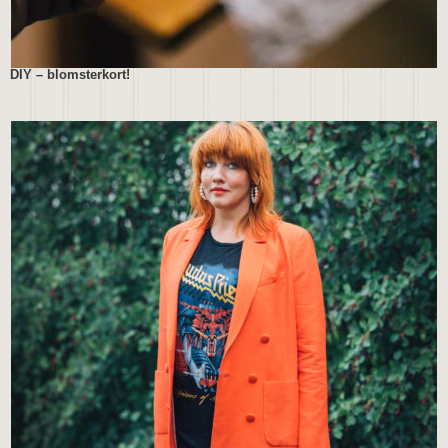
DIY – blomsterkort!