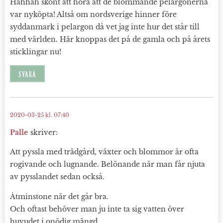
Hahhah skönt att höra att de blommande pelargonerna
var nyköpta! Altså om nordsverige hinner före
syddanmark i pelargon då vet jag inte hur det står till
med världen. Här knoppas det på de gamla och på årets
sticklingar nu!
SVARA
2020-03-25 kl. 07:40
Palle
skriver:
Att pyssla med trädgård, växter och blommor är ofta
rogivande och lugnande. Belönande när man får njuta
av pysslandet sedan också.
Åtminstone när det går bra.
Och oftast behöver man ju inte ta sig vatten över
huvudet i onödig mängd.