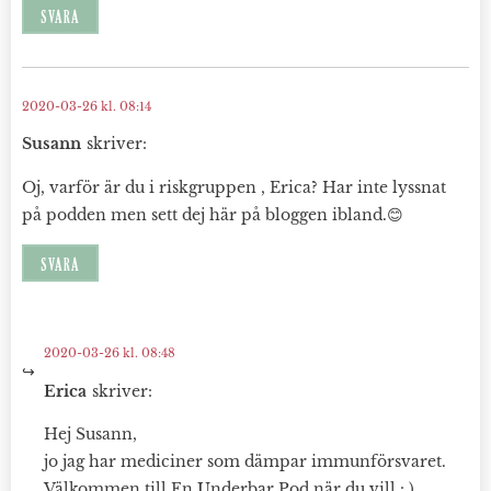
SVARA
2020-03-26 kl. 08:14
Susann
skriver:
Oj, varför är du i riskgruppen , Erica? Har inte lyssnat
på podden men sett dej här på bloggen ibland.😊
SVARA
2020-03-26 kl. 08:48
Erica
skriver:
Hej Susann,
jo jag har mediciner som dämpar immunförsvaret.
Välkommen till En Underbar Pod när du vill : )