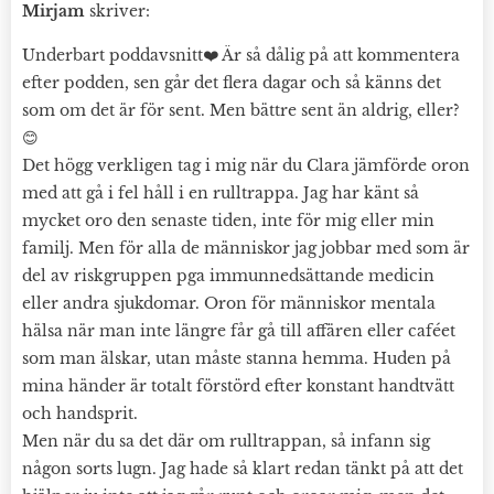
Mirjam
skriver:
Underbart poddavsnitt❤️ Är så dålig på att kommentera
efter podden, sen går det flera dagar och så känns det
som om det är för sent. Men bättre sent än aldrig, eller?
😊
Det högg verkligen tag i mig när du Clara jämförde oron
med att gå i fel håll i en rulltrappa. Jag har känt så
mycket oro den senaste tiden, inte för mig eller min
familj. Men för alla de människor jag jobbar med som är
del av riskgruppen pga immunnedsättande medicin
eller andra sjukdomar. Oron för människor mentala
hälsa när man inte längre får gå till affären eller caféet
som man älskar, utan måste stanna hemma. Huden på
mina händer är totalt förstörd efter konstant handtvätt
och handsprit.
Men när du sa det där om rulltrappan, så infann sig
någon sorts lugn. Jag hade så klart redan tänkt på att det