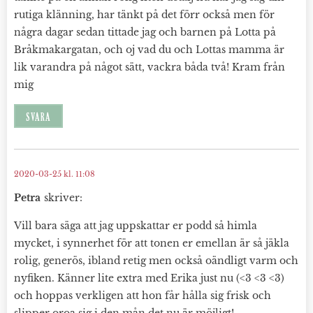
rutiga klänning, har tänkt på det förr också men för
några dagar sedan tittade jag och barnen på Lotta på
Bråkmakargatan, och oj vad du och Lottas mamma är
lik varandra på något sätt, vackra båda två! Kram från
mig
SVARA
2020-03-25 kl. 11:08
Petra
skriver:
Vill bara säga att jag uppskattar er podd så himla
mycket, i synnerhet för att tonen er emellan är så jäkla
rolig, generös, ibland retig men också oändligt varm och
nyfiken. Känner lite extra med Erika just nu (<3 <3 <3)
och hoppas verkligen att hon får hålla sig frisk och
slipper oroa sig i den mån det nu är möjligt!