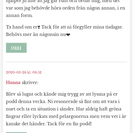
hjälper ju inte att jag går runt och oroar mig, men det
var som jag behövde höra orden från någon annan, i en
annan form.
Ta hand om er❣️ Tack för att ni förgyller mina tisdagar.
Behövs mer än någonsin nu❤️
SVARA
2020-03-26 kl. 08:52
Hanna
skriver:
Blev så lugnt och kände mig trygg av att lyssna på er
podd denna vecka. Ni resonerade så fint om att vara i
nuet och ta en situation i sänder. Har aldrig haft gröna
fingrar eller lyckats med pelargonerna men vem vet i år
kanske det händer. Tack för en fin podd!