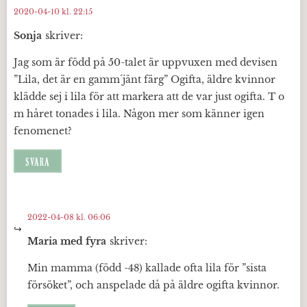
2020-04-10 kl. 22:15
Sonja
skriver:
Jag som är född på 50-talet är uppvuxen med devisen
”Lila, det är en gamm´jänt färg” Ogifta, äldre kvinnor
klädde sej i lila för att markera att de var just ogifta. T o
m håret tonades i lila. Någon mer som känner igen
fenomenet?
SVARA
2022-04-08 kl. 06:06
Maria med fyra
skriver:
Min mamma (född -48) kallade ofta lila för ”sista
försöket”, och anspelade då på äldre ogifta kvinnor.