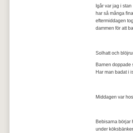
Igår var jag i sta
har så många fina
eftermiddagen tog
dammen för att ba
Solhatt och blöjr
Barnen doppade sig
Har man badat i isv
Middagen var hos 
Bebisarna börjar 
under köksbänken 