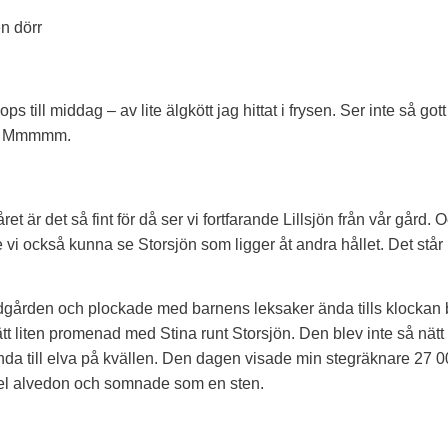
n dörr
ps till middag – av lite älgkött jag hittat i frysen. Ser inte så got
ås. Mmmmm.
et är det så fint för då ser vi fortfarande Lillsjön från vår gård.
le vi också kunna se Storsjön som ligger åt andra hållet. Det st
ädgården och plockade med barnens leksaker ända tills klockan 
ätt liten promenad med Stina runt Storsjön. Den blev inte så nätt 
a ända till elva på kvällen. Den dagen visade min stegräknare 27 0
el alvedon och somnade som en sten.