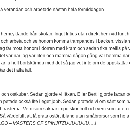
al på verandan och arbetade nästan hela förmiddagen
hemcyklande från skolan. Inget fritids utan direkt hem vid luncht
 här och arbeta och se honom komma trampandes i backen, visslan
t jag får möta honom i dörren med kram och sedan fixa mellis på
t det var när jag var liten och mamma någon gång var hemma när
 är ju helt bortskämda med det så jag vet inte om de uppskattar 
 det i alla fall.
r och ostkuber. Sedan gjorde vi läxan. Eller Bertil gjorde läxan o
en petade också lite i eget jobb. Sedan pratade vi om sånt som hä
 rasterna. Vem som saknar impulskontroll och vem som är en rikt
. Så värdefullt att få prata ostört ibland utan småbrorsor som hela 
AGO – MASTERS OF SPINJITZUUUUUUU….!