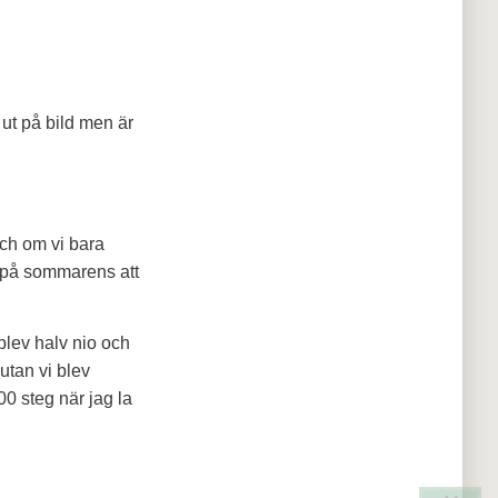
t ut på bild men är
 Och om vi bara
år på sommarens att
blev halv nio och
utan vi blev
00 steg när jag la