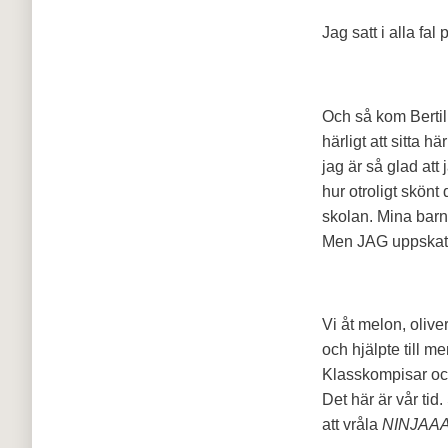
Jag satt i alla f
Och så kom Bertil 
härligt att sitta
jag är så glad at
hur otroligt skön
skolan. Mina barn
Men JAG uppskattar
Vi åt melon, olive
och hjälpte till m
Klasskompisar och
Det här är vår tid
att vråla
NINJAA