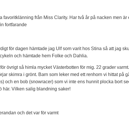
favoritklänning från Miss Clarity. Har två år på nacken men är eft
in fortfarande
rdigt för dagen hämtade jag Ulf som varit hos Stina så att jag sku
dcykeln och hämtade hem Folke och Dahlia.
 för övrigt så himla mycket Västerbotten för mig. 22 grader varm
börjar skimra i grönt. Barn som leker med ett renhorn vi hittat på
) och en bob (snowracer) som vi inte ens hunnit plocka bort s
ö här. Vilken salig blandning saker!
erandan och det var för varmt