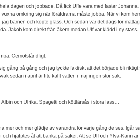
n hela dagen och jobbade. Då fick Uffe vara med faster Johanna. 
 vuxna omkring sig när föräldrarna måste jobba. När vi kom he
 jag barnen och köpte glass. Och sedan var det dags för matla
da. Jakob kom direkt från åkern medan Ulf var klädd i ny stass.
umpa. Oemotståndligt.
 gång på gång och jag tyckte faktiskt att det började bli riktigt s
ak sedan i april är lite kallt vatten i maj ingen stor sak.
Albin och Ulrika. Spagetti och köttfärsås i stora lass…
ha mer och mer glädje av varandra för varje gång de ses. Igår sa
och hjälptes åt att banka på saker. Att se Ulf och Ylva-Karin är