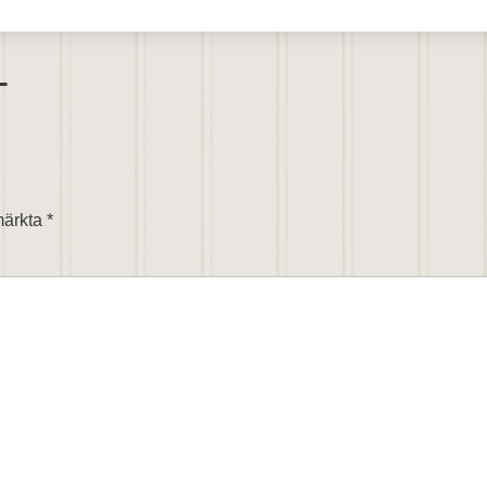
T
 märkta
*