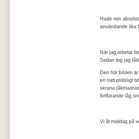
Hade min absoluta 
användande lika f
När jag arbetat fä
Sedan tog jag lå
Den här bilden är
en natt plötsligt 
skrana (åkmadrass
fortfarande låg sn
Vi åt middag på v