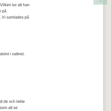
Vilken tur att han
m på
g. Vi samlades på
könt i vattnet.
tt de och lekte
 som att se