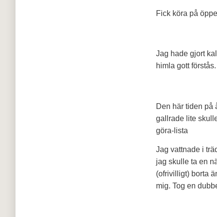
Fick köra på öppe
Jag hade gjort kalo
himla gott först
Den här tiden på år
gallrade lite skul
göra-lista
Jag vattnade i tr
jag skulle ta en n
(ofrivilligt) bort
mig. Tog en dubb