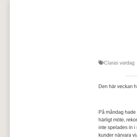
Claras vardag
Den här veckan ha
På måndag hade ja
härligt möte, reko
inte spelades in i
kunder närvara vi