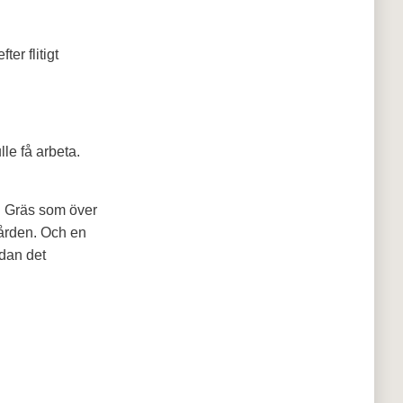
er flitigt
lle få arbeta.
t. Gräs som över
 gården. Och en
edan det