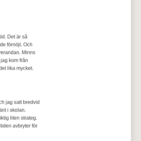
id. Det är så
de förnöjt. Och
 verandan. Minns
 jag kom från
det lika mycket.
ch jag satt bredvid
nt i skolan.
ig liten strateg.
tiden avbryter för