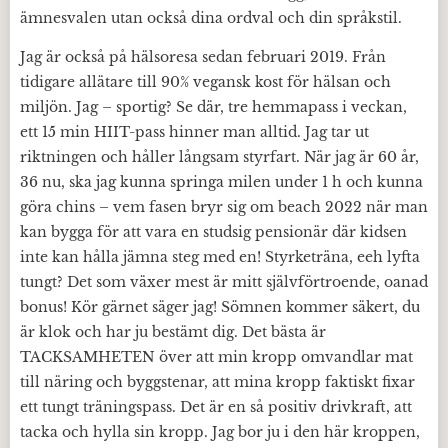
ämnesvalen utan också dina ordval och din språkstil.
Jag är också på hälsoresa sedan februari 2019. Från
tidigare allätare till 90% vegansk kost för hälsan och
miljön. Jag – sportig? Se där, tre hemmapass i veckan,
ett 15 min HIIT-pass hinner man alltid. Jag tar ut
riktningen och håller långsam styrfart. När jag är 60 år,
36 nu, ska jag kunna springa milen under 1 h och kunna
göra chins – vem fasen bryr sig om beach 2022 när man
kan bygga för att vara en studsig pensionär där kidsen
inte kan hålla jämna steg med en! Styrketräna, eeh lyfta
tungt? Det som växer mest är mitt självförtroende, oanad
bonus! Kör gärnet säger jag! Sömnen kommer säkert, du
är klok och har ju bestämt dig. Det bästa är
TACKSAMHETEN över att min kropp omvandlar mat
till näring och byggstenar, att mina kropp faktiskt fixar
ett tungt träningspass. Det är en så positiv drivkraft, att
tacka och hylla sin kropp. Jag bor ju i den här kroppen,