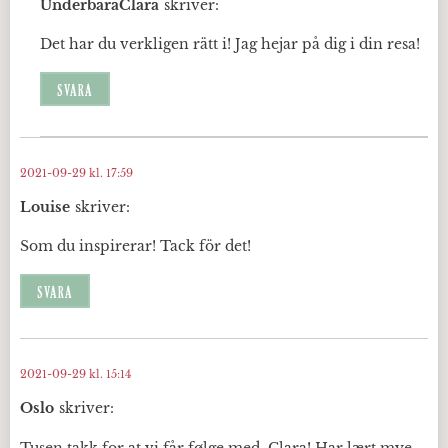
UnderbaraClara
skriver:
Det har du verkligen rätt i! Jag hejar på dig i din resa!
SVARA
2021-09-29 kl. 17:59
Louise
skriver:
Som du inspirerar! Tack för det!
SVARA
2021-09-29 kl. 15:14
Oslo
skriver:
Tusen takk for at vi får følge med, Clara! Har lært mye