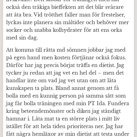
också den tråkiga bieffekten att det blir svårare
att äta bra. Vid trötthet faller man för frestelser,
lyckas inte planera sin måltider och behöver mer
socker och snabba kolhydrater för att ens orka
med sin dag.
Att komma till rätta md sömnen jobbar jag med
på egen hand men kosten förtjänar också fokus.
Därför har jag precis börjat träffa en dietist. Jag
tycker ju redan att jag vet en hel del – men det
handlar inte om vad jag vet utan om att låta
kunskapen ta plats. Bland annat genom att få
bolla med en kunnig person på samma sätt som
jag får bolla träningen med min PT Ida. Fundera
kring beteendemönster och diken jag ständigt
hamnar i. Låta mat ta en större plats i mitt liv
istället för att hela tiden prioriteras ner. Jag har
fått några hemläxor av min dietist att testa under