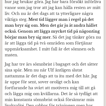
hur jag brukar göra. Jag har bara försökt införliva
vanor som jag tror att jag kan hålla resten av mitt
liv. Och nu är det dags att ta ytterligare några
viktiga steg.
Mest tid lägger man i regel på det
man bryr sig om. Men det går ju åt andra hållet
också. Genom att lägga mycket tid på någonting
börjar man bry sig mer.
Så det jag tänker göra nu
är att lägga tid på två områden som förtjänar
uppmärksamhet. I mitt fall är det sömnen och
maten.
Jag har tre års sömnbrist i bagaget och det sätter
sina spår. Men nu när Ulf äntligen slutat
nattamma är det dags att ta itu med det här. Jag
är uppe för sent, sover oroligt och kan
fortfarande ha svårt att motivera mig till att gå
och lägga mig om kvällarna. Det är så tydligt att
min konstanta sömnbrist också försämrar min
livskvalité. Den sabbar för träningen men har