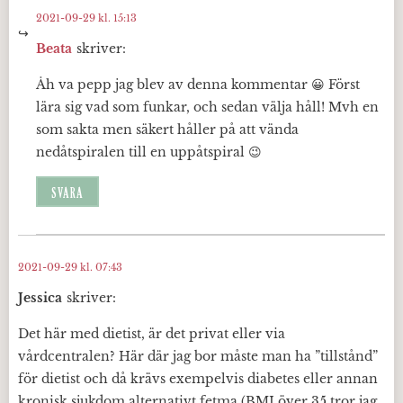
2021-09-29 kl. 15:13
Beata
skriver:
Åh va pepp jag blev av denna kommentar 😀 Först
lära sig vad som funkar, och sedan välja håll! Mvh en
som sakta men säkert håller på att vända
nedåtspiralen till en uppåtspiral 😉
SVARA
2021-09-29 kl. 07:43
Jessica
skriver:
Det här med dietist, är det privat eller via
vårdcentralen? Här där jag bor måste man ha ”tillstånd”
för dietist och då krävs exempelvis diabetes eller annan
kronisk sjukdom alternativt fetma (BMI över 35 tror jag