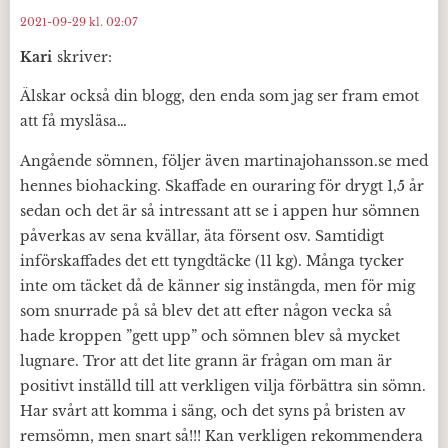
2021-09-29 kl. 02:07
Kari
skriver:
Älskar också din blogg, den enda som jag ser fram emot
att få mysläsa…
Angående sömnen, följer även martinajohansson.se med
hennes biohacking. Skaffade en ouraring för drygt 1,5 år
sedan och det är så intressant att se i appen hur sömnen
påverkas av sena kvällar, äta försent osv. Samtidigt
införskaffades det ett tyngdtäcke (11 kg). Många tycker
inte om täcket då de känner sig instängda, men för mig
som snurrade på så blev det att efter någon vecka så
hade kroppen ”gett upp” och sömnen blev så mycket
lugnare. Tror att det lite grann är frågan om man är
positivt inställd till att verkligen vilja förbättra sin sömn.
Har svårt att komma i säng, och det syns på bristen av
remsömn, men snart så!!! Kan verkligen rekommendera