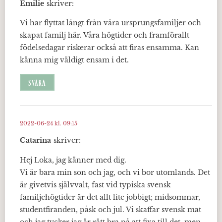
Emilie
skriver:
Vi har flyttat långt från våra ursprungsfamiljer och
skapat familj här. Våra högtider och framförallt
födelsedagar riskerar också att firas ensamma. Kan
känna mig väldigt ensam i det.
SVARA
2022-06-24 kl. 09:15
Catarina
skriver:
Hej Loka, jag känner med dig.
Vi är bara min son och jag, och vi bor utomlands. Det
är givetvis självvalt, fast vid typiska svensk
familjehögtider är det allt lite jobbigt; midsommar,
studentfiranden, påsk och jul. Vi skaffar svensk mat
och jag tycker jag är rätt bra på att fixa till det, men