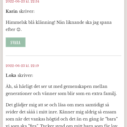
2022-06-23 kl. 22:34
Karin
skriver:
Himmelsk blå klänning! Nån liknande ska jag spana
efter 😊.
SVARA
2022-06-23 kl. 22:19
Loka
skriver:
Åh, så härligt det ser ut med gemenskapen mellan
generationer och vänner som blir som en extra familj.
Det glädjer mig att se och läsa om men samtidigt så
svider det sååå i mitt inre. Känner mig aldrig så ensam
som när det vankas högtid och det än en gång är ”bara”
vi som ska ”fira”. Tycker synd om mitt barn som får lov