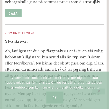
och jag skulle gissa på sommar precis som du tror själv.
SVARA
2022-06-23 kl. 20:28
Ylva
skriver:
Åh, äntligen tar du upp färganalys! Det är ju en såå rolig
hobby att killgissa vilken årstid alla är, typ som ”Clown
eller Nordkorea”. Nu känns det ok att gissa om dig, Clara,
eftersom du initierade ämnet, så då tar jag mig friheten
att gissa vår. Åtminstone garanterat inte vinter, är inte
Vi använder cookies för att se till att vi ger dig den bästa
svart och vitt en vinters bästa färger? Tror det du bär på
upplevelsen på vår hemsida. Om du fortsätter att använda den
festen och verkligen lyser i (sååå rätt färg!) är en vår-
här webbplatsen kommer vi att anta att du godkänner detta.
nyans. Men jag har ingen utbildning, tycker bara det är
OK
en rolig avkoppling att leka färganalys. Vore verkligen
så kul om du faktiskt gjorde en riktig analys!