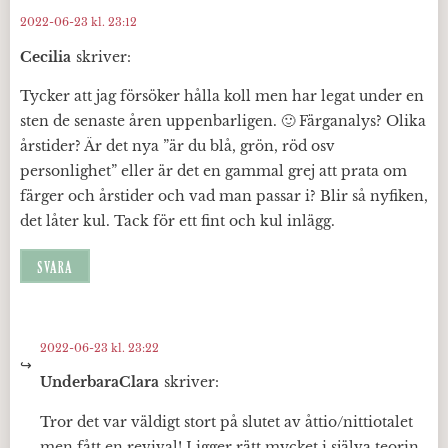
2022-06-23 kl. 23:12
Cecilia
skriver:
Tycker att jag försöker hålla koll men har legat under en
sten de senaste åren uppenbarligen. 🙂 Färganalys? Olika
årstider? Är det nya ”är du blå, grön, röd osv
personlighet” eller är det en gammal grej att prata om
färger och årstider och vad man passar i? Blir så nyfiken,
det låter kul. Tack för ett fint och kul inlägg.
SVARA
2022-06-23 kl. 23:22
UnderbaraClara
skriver:
Tror det var väldigt stort på slutet av åttio/nittiotalet
men fått en revival! Ligger rätt mycket i själva teorin