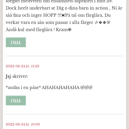
sorgset medveten om ensamhets-aspekten i mitt liv.
Dock heelt underbart se Dig o dina barn in action , Ni är
såå fina och inger HOPP !!!💓På tal om färglära, Du
verkar vara en sån som passar i alla färger 🎉🍀🍀🌸
Ändå kul med färglära ! Kram🍓
SVARA
2022-06-24 kl. 13:29
Jsj
skriver:
*andas i en påse* AHAHAHAHAHA 🤣🤣🤣
SVARA
2022-06-24 kl. 10:00