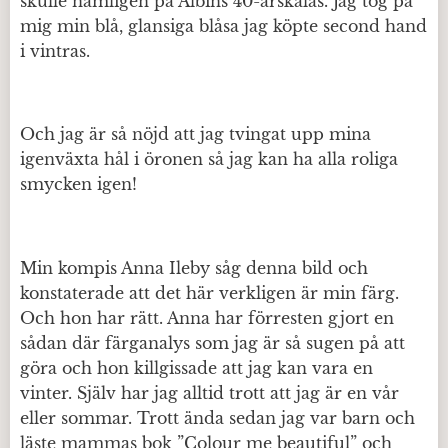
skulle nämligen på Albins 40-årskalas. Jag tog på
mig min blå, glansiga blåsa jag köpte second hand
i vintras.
Och jag är så nöjd att jag tvingat upp mina
igenväxta hål i öronen så jag kan ha alla roliga
smycken igen!
Min kompis Anna Ileby såg denna bild och
konstaterade att det här verkligen är min färg.
Och hon har rätt. Anna har förresten gjort en
sådan där färganalys som jag är så sugen på att
göra och hon killgissade att jag kan vara en
vinter. Själv har jag alltid trott att jag är en vår
eller sommar. Trott ända sedan jag var barn och
läste mammas bok ”Colour me beautiful” och