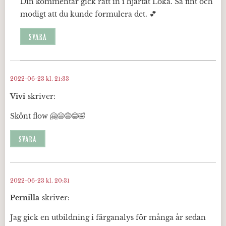
Din kommentar gick rätt in i hjärtat Loka. Så fint och
modigt att du kunde formulera det. 💕
SVARA
2022-06-23 kl. 21:33
Vivi
skriver:
Skönt flow 🤗😄😅😂🤣
SVARA
2022-06-23 kl. 20:31
Pernilla
skriver:
Jag gick en utbildning i färganalys för många år sedan