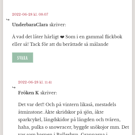
2022-06-28 kl. 08:07
UnderbaraClara
skriver:
Å vad det låter härligt ❤️ Som i en gammal flickbok
eller så! Tack för att du berättade så målande
SVARA
2022-06-28 kl. 11:41
Fröken K
skriver:
Det var det!! Och på vintern likaså, mestadels
åtminstone. Åkte skridskor på sjön, åkte
sparkcykel, längdskidor på längden och tvären,
haha, pulka o snowracer, byggde snökojor mm. Det
var som barnen i Bullerbyn. Grannarna i