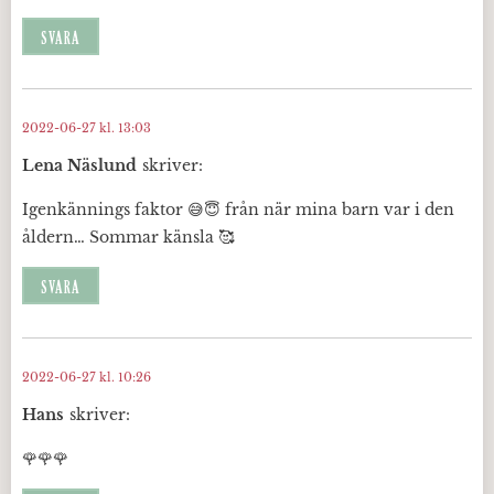
SVARA
2022-06-27 kl. 13:03
Lena Näslund
skriver:
Igenkännings faktor 😅😇 från när mina barn var i den
åldern… Sommar känsla 🥰
SVARA
2022-06-27 kl. 10:26
Hans
skriver:
🌹🌹🌹