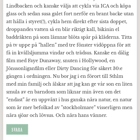
Lindbacken och kanske välja att cykla via ICA och köpa
glass och sedan susa galet fort nerför en brant backe utan
att hålla i styret(!), cykla hem direkt efter sista doppet,
droppandes vatten så en blir riktigt kall, bikinin el
baddräkten på som lämnar blöta spår på kläderna. Titta
på tv uppe på ”hallen” med tre fönster vidöppna för att
få in kvällsljumma vindar och trädsus. Kanske en dålig
film med Faye Dunaway, snuten i Hollywood, en
Jönssonliganfilm eller Dirty Dancing för säkert 30:e
gången i ordningen. Nu bor jag i en förort till Sthlm
med min familj och älskar att jag kan ge vår son en liten
smula av en barndom som liknar min även om det
”endast” är en uppväxt i hus ganska nära natur, en natur
som är mer befolkad av ”stockholmare” visserligen men
nära sjöar och lövsus. Och nära hans vänner.
SVARA