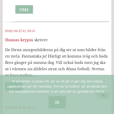
SVARA
2022-06-27 kl. 09:13
Hannas krypin
skriver:
De första morgonbilderna på dig ser ut som bilder från
en tavla. Fantastiska ju! Härligt att komma iväg och bada
flera gånger på samma dag. Vill också bada men jag ska
ut i värmen nu alldeles strax och döma fotboll. Svettas
av bara tanken…..
Vi använder cookies för att se till att vi ger dig den bästa
upplevelsen på vår hemsida. Om du fortsätter att använda den
SVARA
här webbplatsen kommer vi att anta att du godkänner detta.
OK
2022-06-27 kl. 00:15