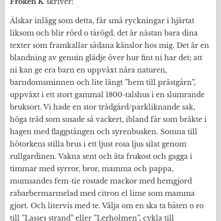
Fröken K
skriver:
Älskar inlägg som detta, får små ryckningar i hjärtat
liksom och blir rörd o tårögd, det är nästan bara dina
texter som framkallar sådana känslor hos mig. Det är en
blandning av genuin glädje över hur fint ni har det; att
ni kan ge era barn en uppväxt nära naturen,
barndomsminnen och lite längt ”hem till prästgårn”,
uppväxt i ett stort gammal 1800-talshus i en slumrande
bruksort. Vi hade en stor trädgård/parkliknande sak,
höga träd som susade så vackert, ibland får som bräkte i
hagen med flaggstången och syrenbusken. Somna till
hötorkens stilla brus i ett ljust rosa ljus silat genom
rullgardinen. Vakna sent och äta frukost och gagga i
timmar med syrror, bror, mamma och pappa,
mumsandes fem-tie rostade mackor med hemgjord
rabarbermarmelad med citron el lime som mamma
gjort. Och litervis med te. Välja om en ska ta båten o ro
till ”Lasses strand” eller ”Lerholmen”, cykla till