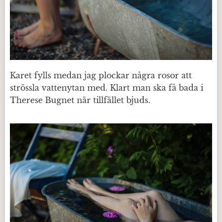
Karet fylls medan jag plockar några rosor att
strössla vattenytan med. Klart man ska få bada i
Therese Bugnet när tillfället bjuds.