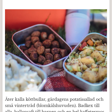
Äter kalla köttbullar, gårdagens potatissallad och
små vinterträd (blomkålshuvuden). Badkex till
alla, hallonsaft till barnen och en hel kaffetermos