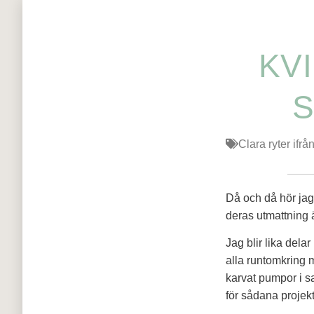
KV
S
Clara ryter ifrå
Då och då hör jag 
deras utmattning 
Jag blir lika delar
alla runtomkring m
karvat pumpor i s
för sådana projekt