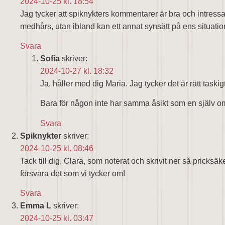
2024-10-25 kl. 18:54
Jag tycker att spiknykters kommentarer är bra och intressan
medhårs, utan ibland kan ett annat synsätt på ens situatio
Svara
Sofia
skriver:
2024-10-27 kl. 18:32
Ja, håller med dig Maria. Jag tycker det är rätt taski
Bara för någon inte har samma åsikt som en själv o
Svara
Spiknykter
skriver:
2024-10-25 kl. 08:46
Tack till dig, Clara, som noterat och skrivit ner så pricksä
försvara det som vi tycker om!
Svara
Emma L
skriver:
2024-10-25 kl. 03:47