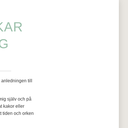
KAR
NG
 anledningen till
 mig själv och på
t kakor eller
t tiden och orken