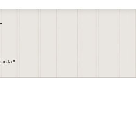
T
 märkta
*