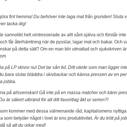
göra fint hemma! Du behöver inte laga mat från grunden! Sluta v
mer tacka dig!
 sannolikt helt ointresserade av allt sånt själva och förstår inte 
och får återhämtning när de pysslar, lagar mat och bakar. Och var
nskar på detta sätt? Om en man blir utmattad och sjukskriven är
nom
 på LP skivor nu! Det tar sån tid. Ditt värde som man ligger inte
u bara slutar bläddra i skivbackar och känna pressen av en per
a jobba
.
na på allsvenskan! Gå inte på en massa matcher och känn pres
u är säkert utbränd för att ditt favoritlag åkt ur serien?!
 som kommer med dessa välmenande råd, kapitalismens nyttiga 
a som betyder något i livet är ens produktivitet.
Är du trött på jo
t då så att du orkar med!