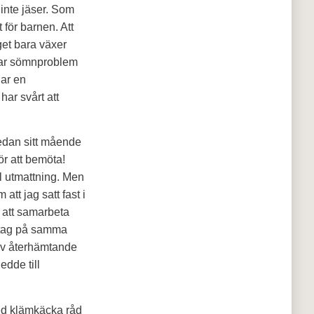
 inte jäser. Som
för barnen. Att
get bara växer
 har sömnproblem
har en
ar svårt att
sedan sitt mående
r att bemöta!
ll utmattning. Men
att jag satt fast i
n att samarbeta
retag på samma
 av återhämtande
edde till
med klämkäcka råd