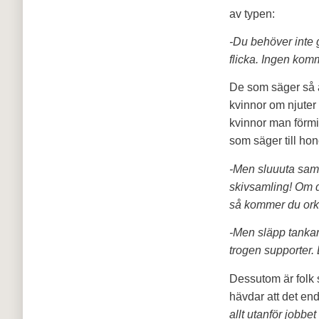
av typen:
-Du behöver inte 
flicka. Ingen kom
De som säger så är
kvinnor om njuter 
kvinnor man förmi
som säger till ho
-Men sluuuta samla
skivsamling! Om d
så kommer du ork
-Men släpp tankar
trogen supporter. D
Dessutom är folk
hävdar att det end
allt utanför jobbe