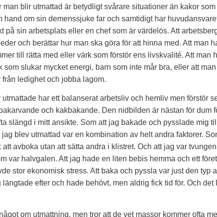
 man blir utmattad är betydligt svårare situationer än kakor som
 hand om sin demenssjuke far och samtidigt har huvudansvaret 
t på sin arbetsplats eller en chef som är värdelös. Att arbetsber
eder och berättar hur man ska göra för att hinna med. Att man
r till rätta med eller värk som förstör ens livskvalité. Att man 
som slukar mycket energi, barn som inte mår bra, eller att man h
v från ledighet och jobba lagom.
r utmattade har ett balanserat arbetsliv och hemliv men förstör 
akarvande och kakbakande. Den nidbilden är nästan för dum fö
ta slängd i mitt ansikte. Som att jag bakade och pysslade mig ti
 jag blev utmattad var en kombination av helt andra faktorer. Som 
 att avboka utan att sätta andra i klistret. Och att jag var tvunge
 var halvgalen. Att jag hade en liten bebis hemma och ett fö
de stor ekonomisk stress. Att baka och pyssla var just den typ
g längtade efter och hade behövt, men aldrig fick tid för. Och det l
 något om utmattning, men tror att de vet massor kommer ofta 