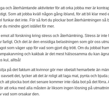
liga och återhämtande aktiviteter för att orka jobba mer är kontra
ktigt. Som att jobba kväll någon gång ibland, för att bli klar me
el funkar det inte. För så fort du plockar bort återhämtningen så 
 du mindre gjort istället för mer.
mot all forskning kring stress och återhämtning. Stress är inte f
 farligt. Och det är den ensidiga belastningen som gör oss utmat
ågot som väger upp för vad som gjort dig trött. Om du jobbat fra
umpakarvning och kakbak är det mest hälsosamma du kan ägna
s kul, alltså!
ilja på det faktum att kvinnor gör mer obetalt hemarbete än män
avsett det, tycker att det är roligt att laga mat, pynta och bjuda 
Och att plocka bort det senare kommer inte råda bot på det förra. A
 för att orka med alla måsten är liksom ingen lösning på utmattn
av vad som orsakar den.