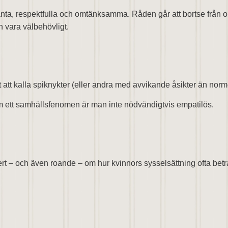
ta, respektfulla och omtänksamma. Råden går att bortse från om de
n vara välbehövligt.
gt att kalla spiknykter (eller andra med avvikande åsikter än norm
m ett samhällsfenomen är man inte nödvändigtvis empatilös.
kert – och även roande – om hur kvinnors sysselsättning ofta betra