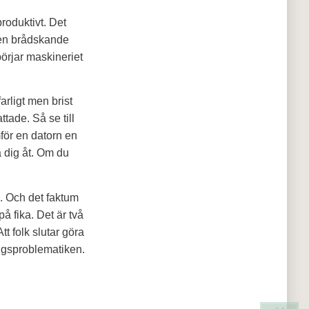
produktivt. Det
d en brådskande
börjar maskineriet
arligt men brist
tade. Så se till
mför en datorn en
 dig åt. Om du
. Och det faktum
på fika. Det är två
tt folk slutar göra
ingsproblematiken.