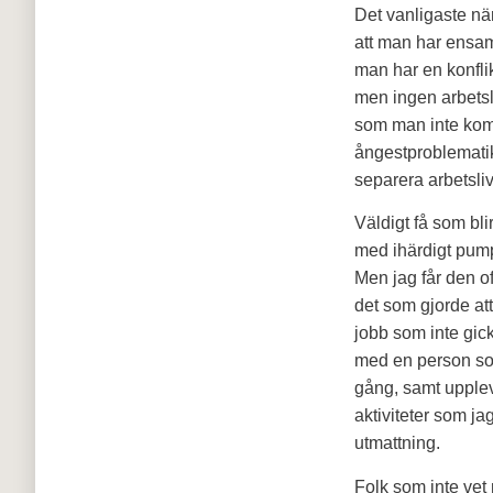
Det vanligaste när
att man har ensam
man har en konflik
men ingen arbetsl
som man inte komme
ångestproblematik 
separera arbetsli
Väldigt få som bli
med ihärdigt pump
Men jag får den of
det som gjorde att
jobb som inte gick
med en person som
gång, samt upplev
aktiviteter som ja
utmattning.
Folk som inte vet