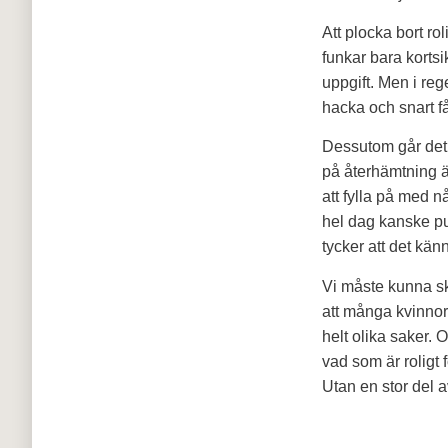
Att plocka bort ro
funkar bara kortsi
uppgift. Men i reg
hacka och snart får
Dessutom går det e
på återhämtning är
att fylla på med n
hel dag kanske p
tycker att det känn
Vi måste kunna sk
att många kvinnor o
helt olika saker. 
vad som är roligt
Utan en stor del 